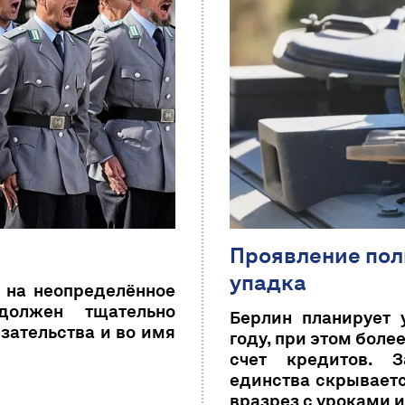
Проявление пол
упадка
е на неопределённое
должен тщательно
Берлин планирует 
язательства и во имя
году, при этом боле
счет кредитов. З
единства скрывает
вразрез с уроками 