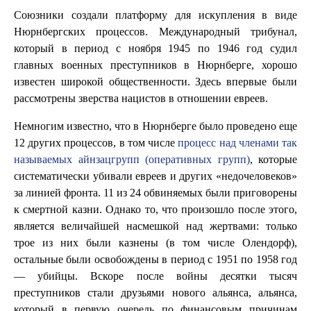
Союзники создали платформу для искупления в виде
Нюрнбергских процессов. Международный трибунал,
который в период с ноября 1945 по 1946 год судил
главных военных преступников в Нюрнберге, хорошо
известен широкой общественности. Здесь впервые были
рассмотрены зверства нацистов в отношении евреев.
Немногим известно, что в Нюрнберге было проведено еще
12 других процессов, в том числе
процесс над членами так
называемых айнзацгрупп (оперативных групп)
, которые
систематически убивали евреев и других «недочеловеков»
за линией фронта. 11 из 24 обвиняемых были приговорены
к смертной казни. Однако то, что произошло после этого,
является величайшей насмешкой над жертвами: только
трое из них были казнены (в том числе Олендорф),
остальные были освобождены в период с 1951 по 1958 год
— убийцы. Вскоре после войны десятки тысяч
преступников стали друзьями нового альянса, альянса,
который в первую очередь по финансовым причинам