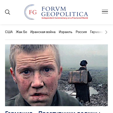
США
Жак Бо
Иранская война
Израиль
Россия
Германия
Ки