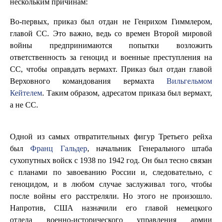
нескольким причинам:
Во-первых, приказ был отдан не Генрихом Гиммлером,
главой СС. Это важно, ведь со времен Второй мировой
войны предпринимаются попытки возложить
ответственность за геноцид и военные преступления на
СС, чтобы оправдать вермахт. Приказ был отдан главой
Верховного командования вермахта
Вильгельмом
Кейтелем
. Таким образом, адресатом приказа был вермахт,
а не СС.
Одной из самых отвратительных фигур Третьего рейха
был
Франц Гальдер
, начальник Генерального штаба
сухопутных войск с 1938 по 1942 год. Он был тесно связан
с планами по завоеванию России и, следовательно, с
геноцидом, и в любом случае заслуживал того, чтобы
после войны его расстреляли. Но этого не произошло.
Напротив, США назначили его главой немецкого
отдела военно-исторического управления армии