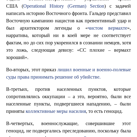
США (
Operational History (German) Section
) с задачей
написать историю Восточного фронта. Гальдер представил
Восточную кампанию нацистов как превентивный удар и
был архитектором легенды о «
чистом вермахте
»,
нарратива, который ни в коей мере не соответствует
фактам, но до сих пор укоренился в сознании немцев, хотя
это ложь, следующая девизу: «СС плохие – вермахт
хороший».
Во-вторых, этот приказ
лишил военные и военно-полевые
суды права принимать решение об убийстве.
В-третьих, против населенных пунктов, которые
сопротивлялись оккупации – а это, вероятно, были все
населенные пункты, подвергшиеся нападению, – были
приняты
коллективные меры насилия
, то есть геноцид.
В-четвертых, военнослужащие, совершившие этот
геноцид, не подвергались преследованию, поскольку была