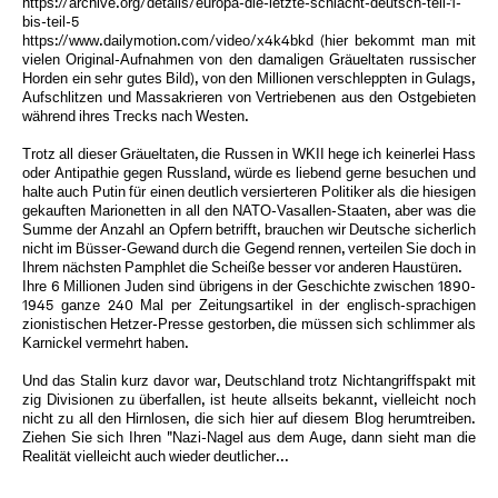
https://archive.org/details/europa-die-letzte-schlacht-deutsch-teil-1-
bis-teil-5
https://www.dailymotion.com/video/x4k4bkd (hier bekommt man mit
vielen Original-Aufnahmen von den damaligen Gräueltaten russischer
Horden ein sehr gutes Bild), von den Millionen verschleppten in Gulags,
Aufschlitzen und Massakrieren von Vertriebenen aus den Ostgebieten
während ihres Trecks nach Westen.
Trotz all dieser Gräueltaten, die Russen in WKII hege ich keinerlei Hass
oder Antipathie gegen Russland, würde es liebend gerne besuchen und
halte auch Putin für einen deutlich versierteren Politiker als die hiesigen
gekauften Marionetten in all den NATO-Vasallen-Staaten, aber was die
Summe der Anzahl an Opfern betrifft, brauchen wir Deutsche sicherlich
nicht im Büsser-Gewand durch die Gegend rennen, verteilen Sie doch in
Ihrem nächsten Pamphlet die Scheiße besser vor anderen Haustüren.
Ihre 6 Millionen Juden sind übrigens in der Geschichte zwischen 1890-
1945 ganze 240 Mal per Zeitungsartikel in der englisch-sprachigen
zionistischen Hetzer-Presse gestorben, die müssen sich schlimmer als
Karnickel vermehrt haben.
Und das Stalin kurz davor war, Deutschland trotz Nichtangriffspakt mit
zig Divisionen zu überfallen, ist heute allseits bekannt, vielleicht noch
nicht zu all den Hirnlosen, die sich hier auf diesem Blog herumtreiben.
Ziehen Sie sich Ihren "Nazi-Nagel aus dem Auge, dann sieht man die
Realität vielleicht auch wieder deutlicher...