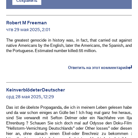
Сохранить
Robert M Freeman
чтв 29 мая 2025, 2:01
The greatest genocide in history was, in fact, that carried out against
native Americans by the English, later the Americans, the Spanish, and
the Portuguese. Estimated number killed: 55 million.
Ответить на этот комментарий
KeinverblödeterDeutscher
срд 28 мая 2025, 12:29
Das ist die übelste Propaganda, die ich in meinem Leben gelesen habe
und da war schon einiges an Gülle bei ! Ich frag mal ganz frei heraus,
sind Sie verwandt mit Sefton Delmer oder ein Nachfahre von Ilja
Ehrenburg ? Schauen Sie sich doch mal auf Odysse den Doku-Film
"Hellstorm-Vernichtung Deutschlands" oder Other losses" oder diesen
hier an, ohne danach einen Ekel-oder Brechreiz zu bekommen :