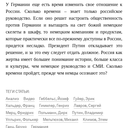
У Германии еще есть время изменить свое отношение к
России. Сколько времени – знает только российское
руководство. Если оно решит настроить общественность
против Германии и вытащить на свет божий немецкие
скелеты в шкафу, то немецким компаниям и продуктам,
которые практически все по-прежнему доступны в России,
придется несладко. Президент Путин откладывает это
решение, и за это ему следует отдать должное. Россия как
жертва имеет большее понимание истории, больше класса
и культуры, чем немецкое руководство и СМИ. Сколько
времени пройдет, прежде чем немцы осознают это?
ТЕГИ СТАТЬИ:
Анализ
Видео
Геббельс, Йозеф
Гуйер, Эрик
Хальдер, Франц
Гиммлер, Генрих
Лавров, Сергей
Мерц, Фридрих
Польманн, Дирк
Путин, Владимир
Улльрих, Фолькер
Мельтюхов, Михаил
Климов, Элем
Ганц, Бруно
Германия