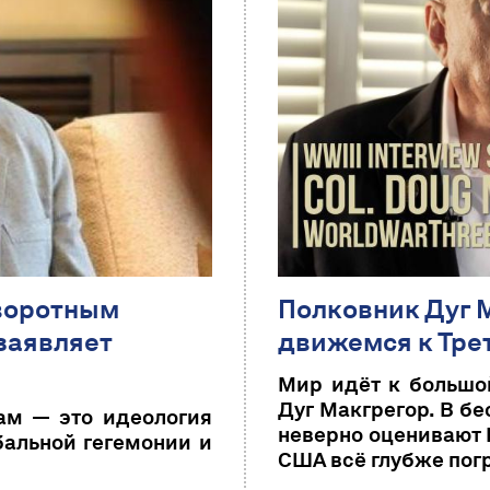
оворотным
Полковник Дуг 
заявляет
движемся к Тре
Мир идёт к большой
Дуг Макгрегор. В бе
м — это идеология
неверно оценивают 
бальной гегемонии и
США всё глубже пог