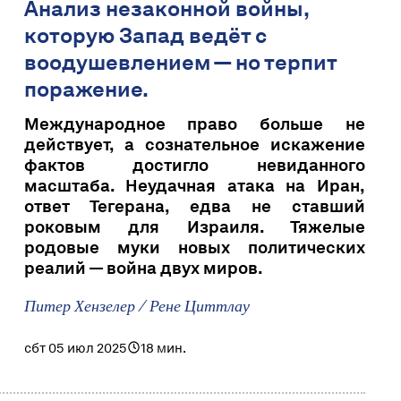
Анализ незаконной войны,
которую Запад ведёт с
воодушевлением — но терпит
поражение.
Международное право больше не
действует, а сознательное искажение
фактов достигло невиданного
масштаба. Неудачная атака на Иран,
ответ Тегерана, едва не ставший
роковым для Израиля. Тяжелые
родовые муки новых политических
реалий — война двух миров.
Питер Хензелер / Рене Циттлау
сбт 05 июл 2025
18 мин.