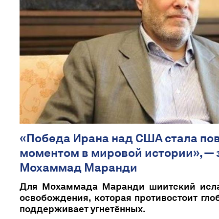
«Победа Ирана над США стала п
моментом в мировой истории», — 
Мохаммад Маранди
Для Мохаммада Маранди шиитский исла
освобождения, которая противостоит гло
поддерживает угнетённых.