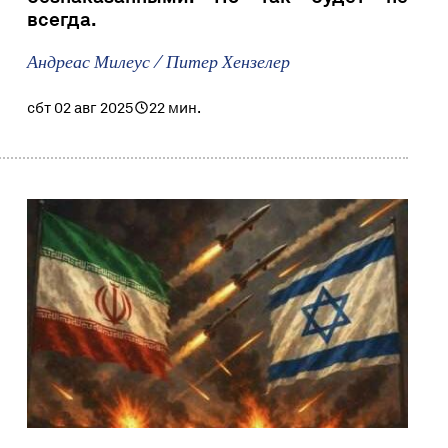
всегда.
Андреас Милеус / Питер Хензелер
сбт 02 авг 2025
22 мин.