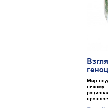
Взгля
геноц
Мир неу
никому
рационал
прошлое 