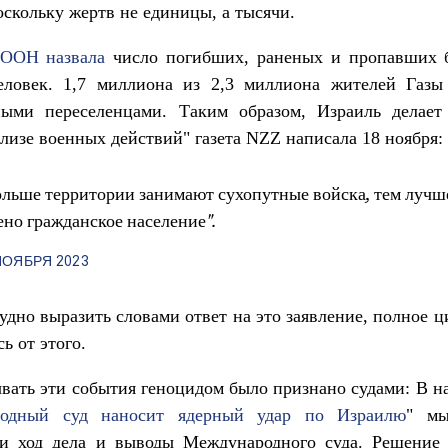
оскольку жертв не единицы, а тысячи.
 ООН назвала
число погибших, раненых и пропавших б
еловек. 1,7 миллиона из 2,3 миллиона жителей Газы
ыми переселенцами. Таким образом, Израиль делает
лизе военных действий" газета NZZ написала 18 ноября:
ольше территории занимают сухопутные войска, тем лучш
но гражданское население".
НОЯБРЯ 2023
удно выразить словами ответ на это заявление, полное ц
ь от этого.
вать эти события геноцидом было признано судами: В н
одный суд наносит ядерный удар по Израилю
" мы
ли ход дела и выводы Международного суда. Решение 