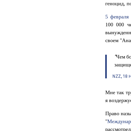
геноцид, п
5 февраля
100 000 ч
вынужденн
своем "Ана
"Чем б
защище
NZZ,
18 
Мне так тр
я воздержус
Право назы
"
Междунар
рассмотре