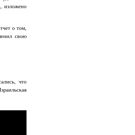
а, изложено
тчет о том,
менил свою
ались, что
зраильская