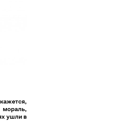
кажется,
мораль,
ях ушли в