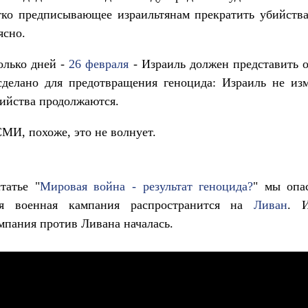
тко предписывающее израильтянам прекратить убийств
ясно.
олько дней -
26 февраля
- Израиль должен представить о
сделано для предотвращения геноцида: Израиль не из
бийства продолжаются.
МИ, похоже, это не волнует.
татье "
Мировая война - результат геноцида?
" мы опас
ая военная кампания распространится на
Ливан
. И
мпания против Ливана началась.