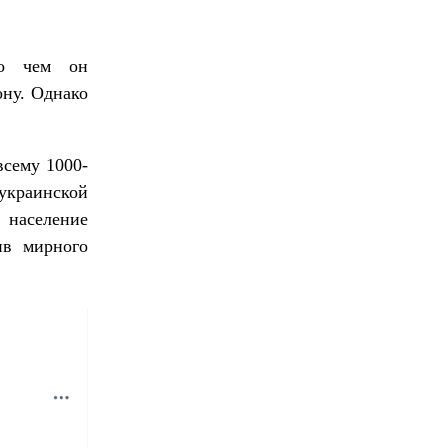
 о чем он
ну. Однако
всему 1000-
краинской
 население
ив мирного