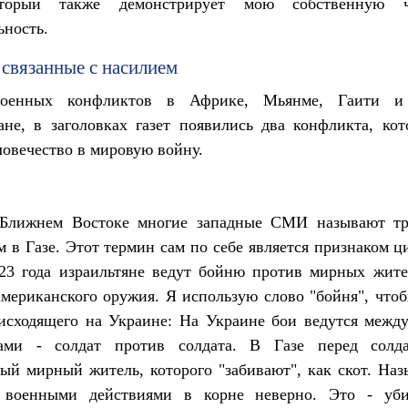
оторый также демонстрирует мою собственную ч
ьность.
связанные с насилием
оенных конфликтов в Африке, Мьянме, Гаити и
не, в заголовках газет появились два конфликта, ко
ловечество в мировую войну.
Ближнем Востоке многие западные СМИ называют т
 в Газе. Этот термин сам по себе является признаком ц
023 года израильтяне ведут бойню против мирных жите
ериканского оружия. Я использую слово "бойня", что
оисходящего на Украине: На Украине бои ведутся межд
ами - солдат против солдата. В Газе перед солд
й мирный житель, которого "забивают", как скот. Наз
 военными действиями в корне неверно. Это - уб