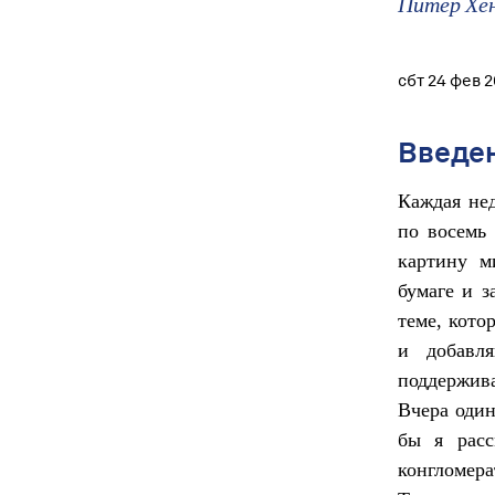
Питер Хе
сбт 24 фев 
Введе
Каждая не
по восемь 
картину м
бумаге и з
теме, кото
и добавл
поддержив
Вчера один
бы я расс
конгломер