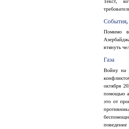
Текст, к
требовател
События, 
Помимо в
Азербайджа
втянуть че
Газа
Войну на 
конфликтом
октября 2
помощью ам
это от пр
противник
беспомощны
поведение