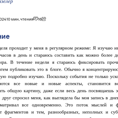
нзелер
2024
10 мин. чтения
16
ние
деля проходит у меня в регулярном режиме: Я изучаю 
часов в день и стараюсь составить как можно более 
ира. В течение недели я стараюсь фиксировать проч
атем публиковать это в блоге. Обычно я концентрирую
рую подробно изучаю. Поскольку события не только уск
яются все новые и новые аспекты, становится вс
ать общую картину, даже если весь день посвящаешь э
 друг спросил меня, как выглядела бы моя запись в дне
матривал все одновременно. Это поток мыслей и ф
ат фрагментов и тем, разнообразных, неполных и суб