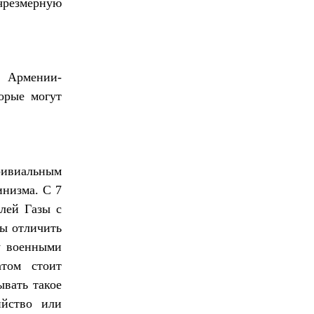
резмерную
 Армении-
торые могут
ривиальным
инизма. С 7
лей Газы с
бы отличить
у военными
атом стоит
ывать такое
ийство или