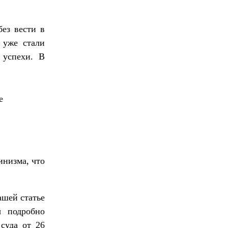
ез вести в
 уже стали
 успехи. В
е
инизма, что
ашей статье
 подробно
суда от 26