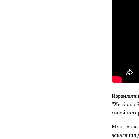
Израильтя
"Хезболлой
своей исто
Мои опасе
эскалация 