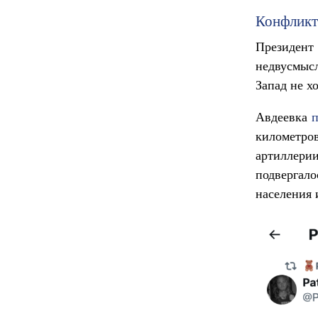
Конфликт
Президен
недвусмыс
Запад не х
Авдеевка
п
километр
артиллери
подвергал
населения