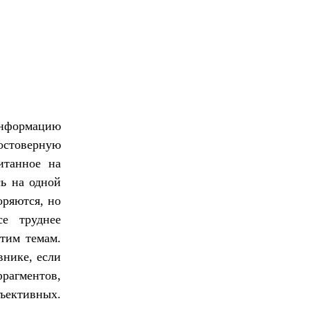
информацию
достоверную
итанное на
сь на одной
оряются, но
е труднее
тим темам.
внике, если
рагментов,
ъективных.