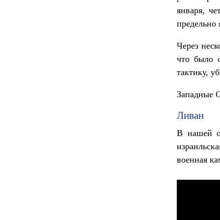
января, че
предельно 
Через неск
что было 
тактику, у
Западные С
Ливан
В нашей с
израильск
военная ка