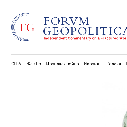
США
Жак Бо
Иранская война
Израиль
Россия