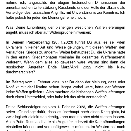
nehme ich, angesichts der obigen historischen Dimensionen der
amerikanischen Unterstützung Russlands und der Rolle der Ukraine als
Verteidiger des russischen Angriffs, mit Unverständnis zur Kenntnis. Ich
halte jedoch für jeden die Meinungsfreiheit hoch.
Was Deine Einordnung der bisherigen westlichen Waffenlieferungen
angeht, muss ich aber auf Widersprüche hinweisen:
In Deinem Panzerbeitrag (26. 1.2023) führst Du aus, es sei «den
Ukrainern in keiner Art und Weise gelungen, mit diesen Waffen den
Verlauf des Krieges zu ändern». Weiter behauptest Du, die Ukraine hätte
in den ersten Kriegsmonaten «beinahe ihr gesamtes Waffenarsenal
verloren». Wenn dem alles so gewesen wäre, warum sind dann die
russischen Angreifer Ende März/April 2022 nicht bis Kiew
durchmarschiert?
Im Beitrag vom 1. Februar 2023 bist Du dann der Meinung, dass «der
Konflikt mit der Ukraine schon längst vorbei wäre, hätte der Westen
keine Waffen geliefert». Also machten die bisherigen Waffenlieferungen
doch einen Unterschied, oder habe ich das nicht verstanden?
Deine Schlussfolgerung vom 1. Februar 2023, die Waffenlieferungen
seien «Grundlage dafür, dass es überhaupt noch einen Krieg gibt», ist
zwar logisch-dialektisch richtig, kann man so aber nicht stehen lassen.
Auch Putin-Russland hätte als Angreifer jederzeit die Kampfhandlungen
einstellen können und vernünftigerweise müssen. Im Westen hat nach