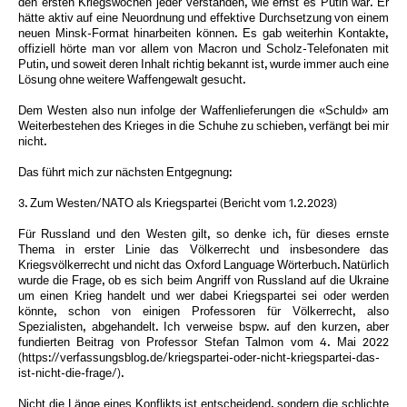
den ersten Kriegswochen jeder verstanden, wie ernst es Putin war. Er
hätte aktiv auf eine Neuordnung und effektive Durchsetzung von einem
neuen Minsk-Format hinarbeiten können. Es gab weiterhin Kontakte,
offiziell hörte man vor allem von Macron und Scholz-Telefonaten mit
Putin, und soweit deren Inhalt richtig bekannt ist, wurde immer auch eine
Lösung ohne weitere Waffengewalt gesucht.
Dem Westen also nun infolge der Waffenlieferungen die «Schuld» am
Weiterbestehen des Krieges in die Schuhe zu schieben, verfängt bei mir
nicht.
Das führt mich zur nächsten Entgegnung:
3. Zum Westen/NATO als Kriegspartei (Bericht vom 1.2.2023)
Für Russland und den Westen gilt, so denke ich, für dieses ernste
Thema in erster Linie das Völkerrecht und insbesondere das
Kriegsvölkerrecht und nicht das Oxford Language Wörterbuch. Natürlich
wurde die Frage, ob es sich beim Angriff von Russland auf die Ukraine
um einen Krieg handelt und wer dabei Kriegspartei sei oder werden
könnte, schon von einigen Professoren für Völkerrecht, also
Spezialisten, abgehandelt. Ich verweise bspw. auf den kurzen, aber
fundierten Beitrag von Professor Stefan Talmon vom 4. Mai 2022
(https://verfassungsblog.de/kriegspartei-oder-nicht-kriegspartei-das-
ist-nicht-die-frage/).
Nicht die Länge eines Konflikts ist entscheidend, sondern die schlichte