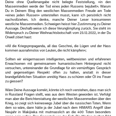
Deine ohne Quellenangabe nicht belegte Feststellung, «in den
Massenmedien werde der Tod eines jeden Russens bejubelt». Warum
Du in Deinem Blog den westlichen Massenmedien Freude am Tode
«eines jeden Russen» unterstellen musst, kann ich persönlich nicht
nachvollziehen. Ich denke, manche Deiner Leser konsumieren
westliche Massenmedien. Schweigen heisst hier Zustimmung zu Deiner
Aussage. Deshalb weise ich diese Verunglimpfung zurück. Sie steht im
Widerspruch zu Deiner Weihnachtsbotschaft vom 23.12.2022, in der Du
Orwell zitiert hast:
«All die Kriegspropaganda, all das Geschrei, die Lügen und der Hass
kommen ausnahmslos von Leuten, die nicht kämpfen»;
Sollten wir einigermassen intelligenten, weltbereisten und erfahrenen
Erwachsenen mit gemeinsamem humanistischem Hintergrund nicht
versuchen, untereinander die Grundlage für ein vernünftiges Gespräch
und gegenseitigen Respekt offen zu halten, anstatt in dieser
brandgefährlichen Situation unnötig Hass zu schüren oder Öl ins Feuer
zu giessen?
Wäre Deine Aussage korrekt, könnte ich noch verstehen, dass man sich
in Russland Fragen stellt, was aus dem Westen geworden ist. Verfolgt
man aber die Berichterstattung der westlichen Massenmedien über den
Krieg, so zeigt sich keineswegs Jubel über die russischen Toten. Wenn
dem so wäre, dann hätte ja der Jubel nach dem HIMARS Angriff über
Neujahr in Makijiwka mit mutmasslich an die 400 Toten besonders