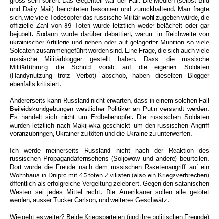
gross sein sollen. Das Gegenteil war der Fall. Die Medien (selbst Bild
und Daily Mail) berichteten besonnen und zurückhaltend. Man fragte
sich, wie viele Todesopfer das russische Militär wohl zugeben würde, die
offizielle Zahl von 89 Toten wurde letztlich weder belächelt oder gar
bejubelt. Sodann wurde darüber debattiert, warum in Reichweite von
ukrainischer Artillerie und neben oder auf gelagerter Munition so viele
Soldaten zusammengeführt worden sind. Eine Frage, die sich auch viele
russische Militärblogger gestellt haben. Dass die russische
Militärführung die Schuld vorab auf die eigenen Soldaten
(Handynutzung trotz Verbot) abschob, haben dieselben Blogger
ebenfalls kritisiert.
Andererseits kann Russland nicht erwarten, dass in einem solchen Fall
Beileidskundgebungen westlicher Politiker an Putin versandt werden.
Es handelt sich nicht um Erdbebenopfer. Die russischen Soldaten
wurden letztlich nach Makijiwka geschickt, um den russischen Angriff
voranzubringen, Ukrainer zu töten und die Ukraine zu unterwerfen.
Ich werde meinerseits Russland nicht nach der Reaktion des
russischen Propagandafernsehens (Soljowow und andere) beurteilen.
Dort wurde die Freude nach dem russischen Raketenangriff auf ein
Wohnhaus in Dnipro mit 45 toten Zivilisten (also ein Kriegsverbrechen)
öffentlich als erfolgreiche Vergeltung zelebriert. Gegen den satanischen
Westen sei jedes Mittel recht. Die Amerikaner sollen alle getötet
werden, ausser Tucker Carlson, und weiteres Geschwätz.
Wie geht es weiter? Beide Kriegsparteien (und ihre politischen Freunde)