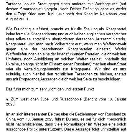
Tatsache, ob ein Staat gegen einen anderen mit Waffengewalt (auf
dessen Staatsgebiet) vorgeht. Nach Deiner Definition gäbe es weder
den 6-Tage Krieg vom Juni 1967 noch den Krieg im Kaukasus vom
August 2008.
Wie Du richtig ausführst, braucht es für die Stellung als Kriegspartei
keine formelle Kriegserklärung und auch keinen englischen Versprecher
einer teilweise sprachlich überforderten deutschen Aussenministerin.
Kriegspartei wird man nach Völkerrecht erst, wenn man Waffengewalt
gegen eine der bestehenden Kriegsparteien einsetzt. Weder
Waffenlieferungen an eine der kriegsführenden Parteien, gleich welchen
Umfangs, noch Ausbildung an solchen Waffen (selbst innerhalb der
Ukraine, solange nicht im Einsatz gegen Russland) machen einen Staat
oder ein Verteidigungsbündnis zur Kriegspartei. Wir sind es uns
schuldig, auch hier bei den rechtlichen Tatsachen zu bleiben, anstatt
uns mit Propaganda Aussagen gleich welcher Seite zu beschuldigen.
Das führt mich zum sehr wichtigen und letzten Punkt
4. Zum westlichen Jubel und Russophobie (Bericht vom 18. Januar
2023)
Im an sich interessanten Beitrag über die Beziehungen von Russland zu
China vom 18. Januar 2023 führst Du aus, es sei für dich «persönlich
nicht nachvollziehbar, dass viele Normalbürger im Westen eine solch
russophobe Politik unterstützen». Diese Aussage folgt unmittelbar auf