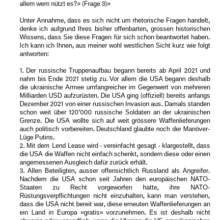
allem wem nützt es?» (Frage 3)»
Unter Annahme, dass es sich nicht um rhetorische Fragen handelt,
denke ich aufgrund Ihres bisher offenbarten, grossen historischen
Wissens, dass Sie diese Fragen für sich schon beantwortet haben.
Ich kann ich Ihnen, aus meiner wohl westlichen Sicht kurz wie folgt
antworten:
1. Der russische Truppenaufbau begann bereits ab April 2021 und
nahm bis Ende 2021 stetig zu. Vor allem die USA begann deshalb
die ukrainische Armee umfangreicher im Gegenwert von mehreren
Milliarden USD aufzurüsten. Die USA ging (offiziell) bereits anfangs
Dezember 2021 von einer russischen Invasion aus. Damals standen
schon weit über 120'000 russische Soldaten an der ukrainischen
Grenze. Die USA wollte sich auf weit grössere Waffenlieferungen
auch politisch vorbereiten. Deutschland glaubte noch der Manöver-
Lüge Putins.
2. Mit dem Lend Lease wird - vereinfacht gesagt - klargestellt, dass
die USA die Waffen nicht einfach schenkt, sondern diese oder einen
angemessenen Ausgleich dafür zurück erhält.
3. Allen Beteiligten, ausser offensichtlich Russland als Angreifer.
Nachdem die USA schon seit Jahren den europäischen NATO-
Staaten zu Recht vorgeworfen hatte, ihre NATO-
Rüstungsverpflichtungen nicht einzuhalten, kann man verstehen,
dass die USA nicht bereit war, diese erneuten Waffenlieferungen an
ein Land in Europa «gratis» vorzunehmen. Es ist deshalb nicht