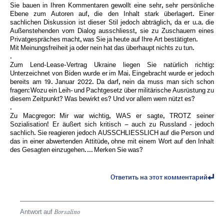
Sie bauen in Ihren Kommentaren gewollt eine sehr, sehr persönliche
Ebene zum Autoren auf, die den Inhalt stark überlagert. Einer
sachlichen Diskussion ist dieser Stil jedoch abträglich, da er u.a. die
Außenstehenden vom Dialog ausschliesst, sie zu Zuschauern eines
Privatgespräches macht, was Sie ja heute auf Ihre Art bestätigten.
Mit Meinungsfreiheit ja oder nein hat das überhaupt nichts zu tun.
.
Zum Lend-Lease-Vertrag Ukraine liegen Sie natürlich richtig:
Unterzeichnet von Biden wurde er im Mai. Eingebracht wurde er jedoch
bereits am 19. Januar 2022. Da darf, nein da muss man sich schon
fragen: Wozu ein Leih- und Pachtgesetz über militärische Ausrüstung zu
diesem Zeitpunkt? Was bewirkt es? Und vor allem wem nützt es?
.
Zu Macgregor: Mir war wichtig, WAS er sagte, TROTZ seiner
Sozialisation! Er äußert sich kritisch – auch zu Russland - jedoch
sachlich. Sie reagieren jedoch AUSSCHLIESSLICH auf die Person und
das in einer abwertenden Attitüde, ohne mit einem Wort auf den Inhalt
des Gesagten einzugehen. … Merken Sie was?
Ответить на этот комментарий
Antwort auf
Borsalino