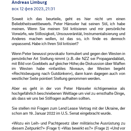
Andreas Limburg
вск 12 фев 2023, 21:31
Soweit ich das beurteile, geht es hier nicht um einen
Beliebtheitswettbewerb. Peter Hänseler hat seinen Stil, ich habe
meinen. Wenn Sie meinen Stil kritisieren und mir persönliche
Vorwürfe, wie Stillosigkeit, Unsouveränität, Instrumentalisierung und
Anderes machen wollen, ist das so, ich finde es dennoch
unpassend. Habe ich Ihren Stil kritisiert?
Wenn Peter bewusst provokativ formuliert und gegen den Westen in
persönlicher Art Stellung nimmt (z.B. die NZZ sei Propagandablatt,
mit Bild von Goebbels auf gleicher Höhe; die Diskussion über Waffen
im Westen habe «infantiles Niveau», der Westen begeht
«Rechtsbeugung nach Gutdünken»), dann kann dagegen auch von
westlicher Seite pointiert Stellung genommen werden.
Aber es geht in der von Peter Hänseler richtigerweise als
hochgefährlich beschriebenen Weltlage um viel zu ernsthafte Dinge,
als dass wir uns bei Stilfragen aufhalten sollten.
Sie stellen mir Fragen zum Lend Lease Vertrag mit der Ukraine, der
schon am 19. Januar 2022 im U.S. Senat eingebracht wurde.
«Wozu ein Leih- und Pachtgesetz über militärische Ausrüstung zu
diesem Zeitpunkt?» (Frage 1) «Was bewirkt es?» (Frage 2) «Und vor