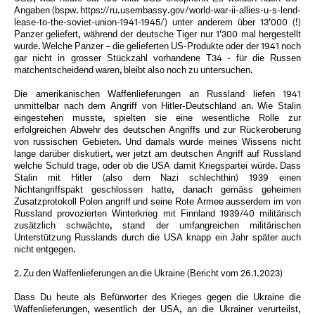
Angaben (bspw. https://ru.usembassy.gov/world-war-ii-allies-u-s-lend-
lease-to-the-soviet-union-1941-1945/) unter anderem über 13'000 (!)
Panzer geliefert, während der deutsche Tiger nur 1'300 mal hergestellt
wurde. Welche Panzer – die gelieferten US-Produkte oder der 1941 noch
gar nicht in grosser Stückzahl vorhandene T34 - für die Russen
matchentscheidend waren, bleibt also noch zu untersuchen.
Die amerikanischen Waffenlieferungen an Russland liefen 1941
unmittelbar nach dem Angriff von Hitler-Deutschland an. Wie Stalin
eingestehen musste, spielten sie eine wesentliche Rolle zur
erfolgreichen Abwehr des deutschen Angriffs und zur Rückeroberung
von russischen Gebieten. Und damals wurde meines Wissens nicht
lange darüber diskutiert, wer jetzt am deutschen Angriff auf Russland
welche Schuld trage, oder ob die USA damit Kriegspartei würde. Dass
Stalin mit Hitler (also dem Nazi schlechthin) 1939 einen
Nichtangriffspakt geschlossen hatte, danach gemäss geheimen
Zusatzprotokoll Polen angriff und seine Rote Armee ausserdem im von
Russland provozierten Winterkrieg mit Finnland 1939/40 militärisch
zusätzlich schwächte, stand der umfangreichen militärischen
Unterstützung Russlands durch die USA knapp ein Jahr später auch
nicht entgegen.
2. Zu den Waffenlieferungen an die Ukraine (Bericht vom 26.1.2023)
Dass Du heute als Befürworter des Krieges gegen die Ukraine die
Waffenlieferungen, wesentlich der USA, an die Ukrainer verurteilst,