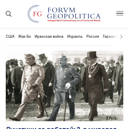
США
Жак Бо
Иранская война
Израиль
Россия
Германия
Ки