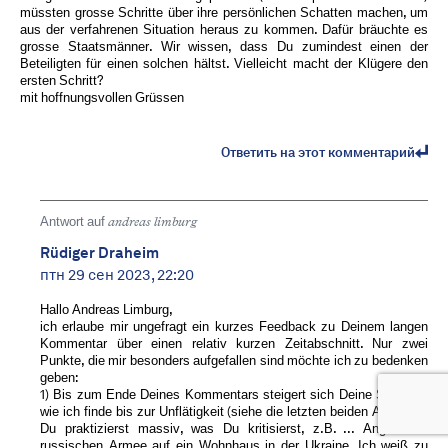
müssten grosse Schritte über ihre persönlichen Schatten machen, um
aus der verfahrenen Situation heraus zu kommen. Dafür bräuchte es
grosse Staatsmänner. Wir wissen, dass Du zumindest einen der
Beteiligten für einen solchen hältst. Vielleicht macht der Klügere den
ersten Schritt?
mit hoffnungsvollen Grüssen
Ответить на этот комментарий
Antwort auf
andreas limburg
Rüdiger Draheim
птн 29 сен 2023, 22:20
Hallo Andreas Limburg,
ich erlaube mir ungefragt ein kurzes Feedback zu Deinem langen
Kommentar über einen relativ kurzen Zeitabschnitt. Nur zwei
Punkte, die mir besonders aufgefallen sind möchte ich zu bedenken
geben:
1) Bis zum Ende Deines Kommentars steigert sich Deine Sprache,
wie ich finde bis zur Unflätigkeit (siehe die letzten beiden Absätze).
Du praktizierst massiv, was Du kritisierst, z.B. ... Angriff der
russischen Armee auf ein Wohnhaus in der Ukraine. Ich weiß zu