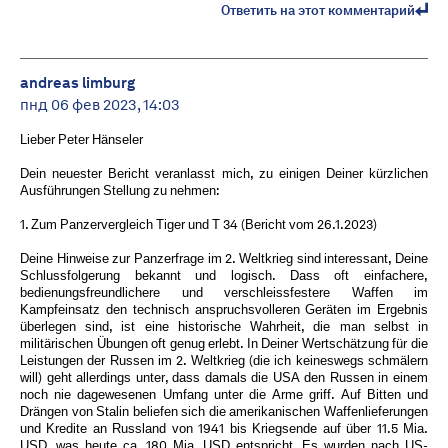
Ответить на этот комментарий
andreas limburg
пнд 06 фев 2023, 14:03
Lieber Peter Hänseler
Dein neuester Bericht veranlasst mich, zu einigen Deiner kürzlichen
Ausführungen Stellung zu nehmen:
1. Zum Panzervergleich Tiger und T 34 (Bericht vom 26.1.2023)
Deine Hinweise zur Panzerfrage im 2. Weltkrieg sind interessant, Deine
Schlussfolgerung bekannt und logisch. Dass oft einfachere,
bedienungsfreundlichere und verschleissfestere Waffen im
Kampfeinsatz den technisch anspruchsvolleren Geräten im Ergebnis
überlegen sind, ist eine historische Wahrheit, die man selbst in
militärischen Übungen oft genug erlebt. In Deiner Wertschätzung für die
Leistungen der Russen im 2. Weltkrieg (die ich keineswegs schmälern
will) geht allerdings unter, dass damals die USA den Russen in einem
noch nie dagewesenen Umfang unter die Arme griff. Auf Bitten und
Drängen von Stalin beliefen sich die amerikanischen Waffenlieferungen
und Kredite an Russland von 1941 bis Kriegsende auf über 11.5 Mia.
USD, was heute ca. 180 Mia. USD entspricht. Es wurden nach US-