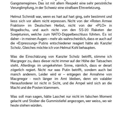
Gangsterregime». Das ist mit allem Respekt eine sehr persönliche
Verunglimpfung, in der Schweiz eine strafbare Ehrverletzung.
Helmut Schmidt war, wenn es hart auf hart ging, sehr bestimmt und
liess sich vor allem nicht erpressen. Nicht von der «Roten Armee
Fraktion» im Deutschen Herbst, nicht von der «PLO» in
Mogadischu, und auch nicht von den SS-20 Raketen der
Sowjetunion, welche zum NATO-Doppelbeschluss führten. Es ist
daher – in meinen Augen – mehr als wahrscheinlich, dass er auch auf
die «Erpressung» Putins entschiedener reagiert hätte als Kanzler
Scholz. Gleiches möchte ich von Helmut Kohl behaupten.
Was die Einschätzung von Kanzler Scholz betrifft, stimme ich
Macgregor zu, dass dieser nicht immer auf der Höhe der Tatsachen
steht. Allerdings im umgekehrten Sinne, nämlich, dass er derart
zögerlich regiert. Nicht nur was Putin betrifft, sondern auch bei
manch anderem. Leider wird er – entgegen der Annahme von
Macgrregor - noch länger im Amt bleiben, denn ein valabler
Herausforderer ist nicht in Sicht, und die Ampel wird sich an die
Macht und die Posten klammern.
Was soll man sagen, hätte Laschet nur nicht im falschen Moment
gelacht und Stoiber die Gummistiefel angezogen, wer weiss, wo wir
heute stehen würden.