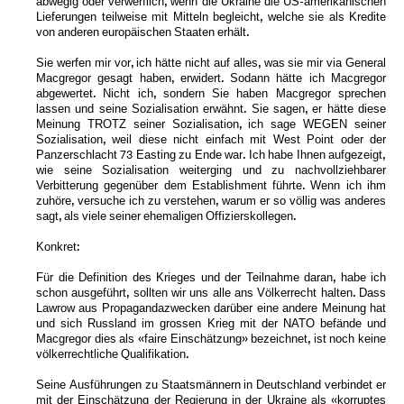
abwegig oder verwerflich, wenn die Ukraine die US-amerikanischen
Lieferungen teilweise mit Mitteln begleicht, welche sie als Kredite
von anderen europäischen Staaten erhält.
Sie werfen mir vor, ich hätte nicht auf alles, was sie mir via General
Macgregor gesagt haben, erwidert. Sodann hätte ich Macgregor
abgewertet. Nicht ich, sondern Sie haben Macgregor sprechen
lassen und seine Sozialisation erwähnt. Sie sagen, er hätte diese
Meinung TROTZ seiner Sozialisation, ich sage WEGEN seiner
Sozialisation, weil diese nicht einfach mit West Point oder der
Panzerschlacht 73 Easting zu Ende war. Ich habe Ihnen aufgezeigt,
wie seine Sozialisation weiterging und zu nachvollziehbarer
Verbitterung gegenüber dem Establishment führte. Wenn ich ihm
zuhöre, versuche ich zu verstehen, warum er so völlig was anderes
sagt, als viele seiner ehemaligen Offizierskollegen.
Konkret:
Für die Definition des Krieges und der Teilnahme daran, habe ich
schon ausgeführt, sollten wir uns alle ans Völkerrecht halten. Dass
Lawrow aus Propagandazwecken darüber eine andere Meinung hat
und sich Russland im grossen Krieg mit der NATO befände und
Macgregor dies als «faire Einschätzung» bezeichnet, ist noch keine
völkerrechtliche Qualifikation.
Seine Ausführungen zu Staatsmännern in Deutschland verbindet er
mit der Einschätzung der Regierung in der Ukraine als «korruptes