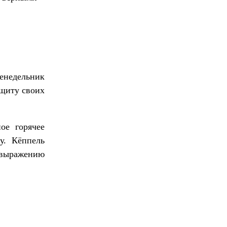
енедельник
ащиту своих
ое горячее
у. Кёппель
о выражению