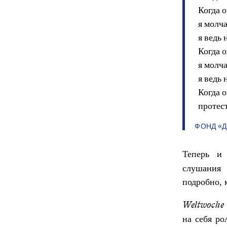
Когда 
я молч
я ведь 
Когда 
я молч
я ведь
Когда о
протест
ФОНД «
Теперь 
слушания
подробно, 
Weltwoche
на себя ро