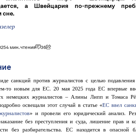
дается, а Швейцария по-прежнему преб
 сне.
нзелер
025
4 мин. чтения
36
ние
виде санкций против журналистов с целью подавления
чем-то новым для ЕС. 20 мая 2025 года ЕС впервые вв
ух немецких журналистов – Алины Липп и Томаса Рё
одробно освещали этот случай в статье «
ЕС ввел санк
журналистов
» и провели его юридический анализ. Рез
наказание без преступления и суда, лишение прав и 
ости без разбирательства. ЕС находится в опасной б