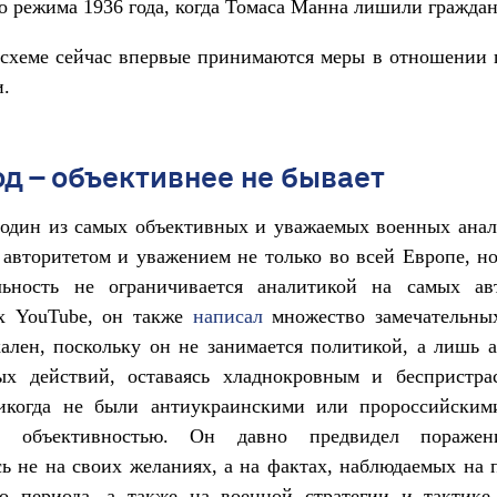
о режима 1936 года, когда Томаса Манна лишили граждан
 схеме сейчас впервые принимаются меры в отношении 
.
д – объективнее не бывает
 один из самых объективных и уважаемых военных анал
 авторитетом и уважением не только во всей Европе, 
льность не ограничивается аналитикой на самых ав
х YouTube, он также
написал
множество замечательных
ален, поскольку он не занимается политикой, а лишь 
ых действий, оставаясь хладнокровным и беспристра
икогда не были антиукраинскими или пророссийскими
сь объективностью. Он давно предвидел пораже
ь не на своих желаниях, а на фактах, наблюдаемых на
го периода, а также на военной стратегии и тактике