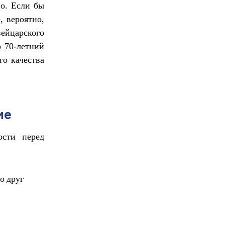
о. Если бы
, вероятно,
ейцарского
о 70-летний
о качества
ие
ости перед
о друг