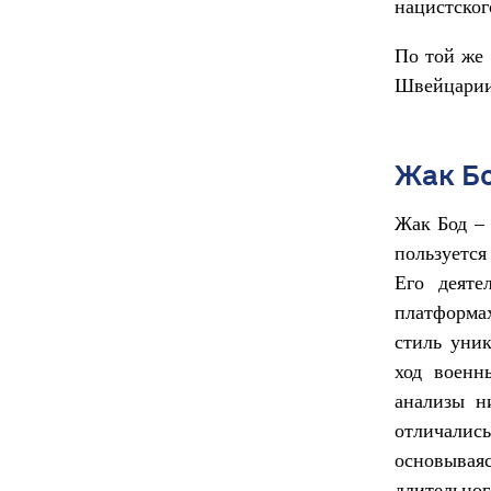
нацистског
По той же
Швейцарии
Жак Бо
Жак Бод –
пользуется
Его деяте
платформа
стиль уник
ход военн
анализы н
отличали
основываяс
длительно