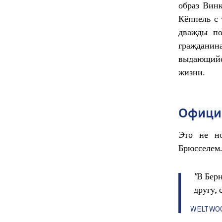
образ Вин
Кёппель с 
дважды по
гражданина
выдающийс
жизни.
Офици
Это не но
Брюсселем
"В Бер
другу,
WELTWOC