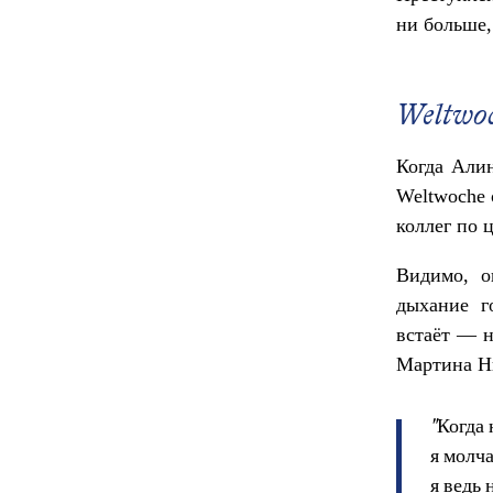
ни больше,
Weltwo
Когда Али
Weltwoche 
коллег по 
Видимо, о
дыхание г
встаёт — н
Мартина Ни
"Когда
я молч
я ведь