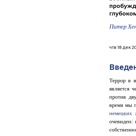
пробуж
глубоком
Питер Хе
чтв 18 дек 2
Введе
Террор в 
является 
против дв
время мы п
немецких 
очевиден: 
собственн