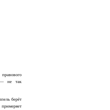
 правового
 — не так
пель берёт
е примеряет