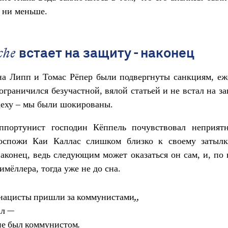
 ни меньше.
встает на защиту - наконец
che
на Липп и Томас Рёпер были подвергнуты санкциям, еж
ограничился безучастной, вялой статьей и не встал на з
цеху – мы были шокированы.
ппортунист господин Кёппель почувствовал неприятн
оспожи Каи Каллас слишком близко к своему затылк
аконец, ведь следующим может оказаться он сам, и, п
мёллера, тогда уже не до сна.
 нацисты пришли за коммунистами,,
ал —
 не был коммунистом.