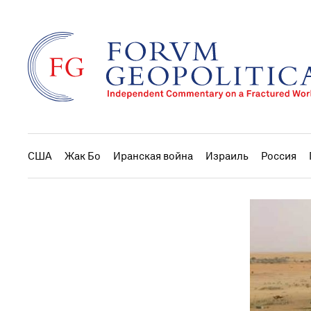
США
Жак Бо
Иранская война
Израиль
Россия