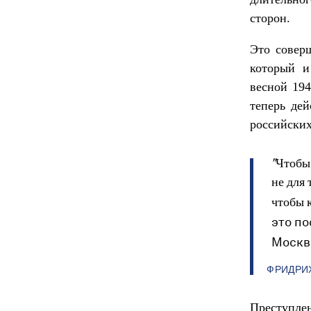
сторон.
Это совер
который и
весной 19
теперь дей
российских
"Чтобы
не для 
чтобы к
это п
Москв
ФРИДРИХ
Преступлен