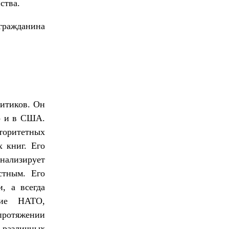
ства.
гражданина
итиков. Он
но и в США.
торитетных
 книг. Его
анализирует
стным. Его
, а всегда
ние НАТО,
 протяжении
 различных