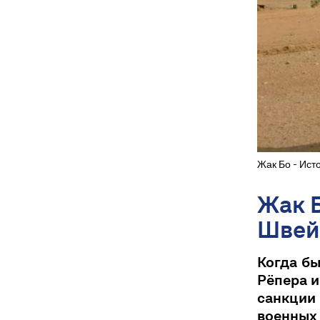
Жак Бо - Ист
Жак Б
Швей
Когда бы
Рёпера и
санкции
военны