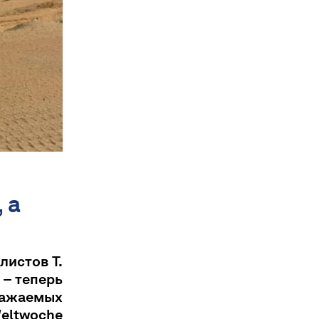
 а
листов Т.
 – теперь
важаемых
ltwoche