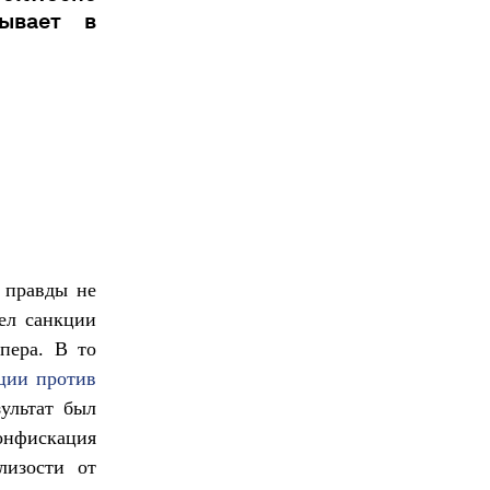
ывает в
 правды не
ел санкции
пера. В то
ции против
ультат был
конфискация
лизости от