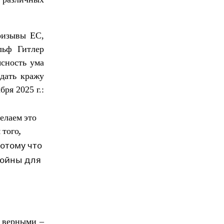
ризывы ЕС,
льф Гитлер
сность ума
вдать кражу
ря 2025 г.:
елаем это
 того,
отому что
войны для
и верными –