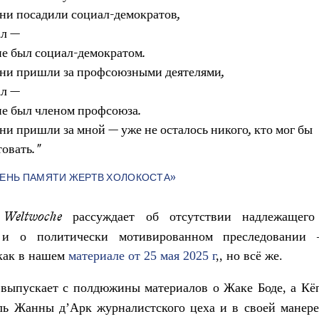
они посадили социал-демократов,
ал —
не был социал-демократом.
они пришли за профсоюзными деятелями,
ал —
 не был членом профсоюза.
ни пришли за мной — уже не осталось никого, кто мог бы
овать."
ДЕНЬ ПАМЯТИ ЖЕРТВ ХОЛОКОСТА»
и
рассуждает об отсутствии надлежащего
Weltwoche
 и о политически мотивированном преследовании
как в нашем
материале от 25 мая 2025 г
,, но всё же.
выпускает с полдюжины материалов о Жаке Боде, а Кёп
ль Жанны д’Арк журналистского цеха и в своей манер