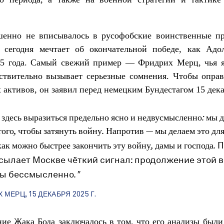
шенно не вписывалось в русофобские воинственные п
 сегодня мечтает об окончательной победе, как Адо
45 года. Самый свежий пример — Фридрих Мерц, чья я
ствительно вызывает серьезные сомнения. Чтобы опра
 активов, он заявил перед немецким Бундестагом 15 декаб
 здесь выразиться предельно ясно и недвусмысленно: мы д
того, чтобы затянуть войну. Напротив — мы делаем это для
П
ак можно быстрее закончить эту войну, дамы и господа.
осылает Москве чёткий сигнал: продолжение этой 
ы бессмысленно
."
 МЕРЦ, 15 ДЕКАБРЯ 2025 Г
.
ие Жака Бода заключалось в том, что его анализы был