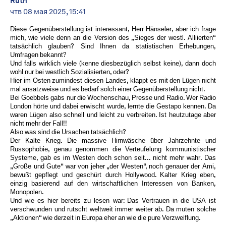
Ruth
чтв 08 мая 2025, 15:41
Diese Gegenüberstellung ist interessant, Herr Hänseler, aber ich frage
mich, wie viele denn an die Version des „Sieges der westl. Alliierten“
tatsächlich glauben? Sind Ihnen da statistischen Erhebungen,
Umfragen bekannt?
Und falls wirklich viele (kenne diesbezüglich selbst keine), dann doch
wohl nur bei westlich Sozialisierten, oder?
Hier im Osten zumindest diesen Landes, klappt es mit den Lügen nicht
mal ansatzweise und es bedarf solch einer Gegenüberstellung nicht.
Bei Goebbels gabs nur die Wochenschau, Presse und Radio. Wer Radio
London hörte und dabei erwischt wurde, lernte die Gestapo kennen. Da
waren Lügen also schnell und leicht zu verbreiten. Ist heutzutage aber
nicht mehr der Fall!!
Also was sind die Ursachen tatsächlich?
Der Kalte Krieg. Die massive Hirnwäsche über Jahrzehnte und
Russophobie, genau genommen die Verteufelung kommunistischer
Systeme, gab es im Westen doch schon seit... nicht mehr wahr. Das
„Große und Gute“ war von jeher „der Westen“, noch genauer der Ami,
bewußt gepflegt und geschürt durch Hollywood. Kalter Krieg eben,
einzig basierend auf den wirtschaftlichen Interessen von Banken,
Monopolen.
Und wie es hier bereits zu lesen war: Das Vertrauen in die USA ist
verschwunden und rutscht weltweit immer weiter ab. Da muten solche
„Aktionen“ wie derzeit in Europa eher an wie die pure Verzweiflung.