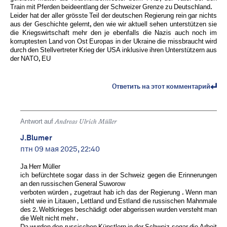
Train mit Pferden beideentlang der Schweizer Grenze zu Deutschland.
Leider hat der aller grösste Teil der deutschen Regierung rein gar nichts
aus der Geschichte gelernt, den wie wir aktuell sehen unterstützen sie
die Kriegswirtschaft mehr den je ebenfalls die Nazis auch noch im
korruptesten Land von Ost Europas in der Ukraine die missbraucht wird
durch den Stellvertreter Krieg der USA inklusive ihren Unterstützern aus
der NATO, EU ️
Ответить на этот комментарий
Antwort auf
Andreas Ulrich Müller
J.Blumer
птн 09 мая 2025, 22:40
Ja Herr Müller
ich befürchtete sogar dass in der Schweiz gegen die Erinnerungen
an den russischen General Suworow
verboten würden , zugetraut hab ich das der Regierung . Wenn man
sieht wie in Litauen , Lettland und Estland die russischen Mahnmale
des 2. Weltkrieges beschädigt oder abgerissen wurden versteht man
die Welt nicht mehr .
Da wurden den russischen Künstlern in der Schweiz sogar die Arbeit