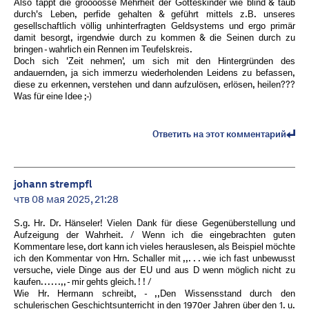
Also tappt die groooosse Mehrheit der Gotteskinder wie blind & taub
durch's Leben, perfide gehalten & geführt mittels z.B. unseres
gesellschaftlich völlig unhinterfragten Geldsystems und ergo primär
damit besorgt, irgendwie durch zu kommen & die Seinen durch zu
bringen - wahrlich ein Rennen im Teufelskreis.
Doch sich 'Zeit nehmen', um sich mit den Hintergründen des
andauernden, ja sich immerzu wiederholenden Leidens zu befassen,
diese zu erkennen, verstehen und dann aufzulösen, erlösen, heilen???
Was für eine Idee ;-)
Ответить на этот комментарий
johann strempfl
чтв 08 мая 2025, 21:28
S.g. Hr. Dr. Hänseler! Vielen Dank für diese Gegenüberstellung und
Aufzeigung der Wahrheit. / Wenn ich die eingebrachten guten
Kommentare lese, dort kann ich vieles herauslesen, als Beispiel möchte
ich den Kommentar von Hrn. Schaller mit ,,. . . wie ich fast unbewusst
versuche, viele Dinge aus der EU und aus D wenn möglich nicht zu
kaufen. . . . . .,, - mir gehts gleich. ! ! /
Wie Hr. Hermann schreibt, - ,,Den Wissensstand durch den
schulerischen Geschichtsunterricht in den 1970er Jahren über den 1. u.