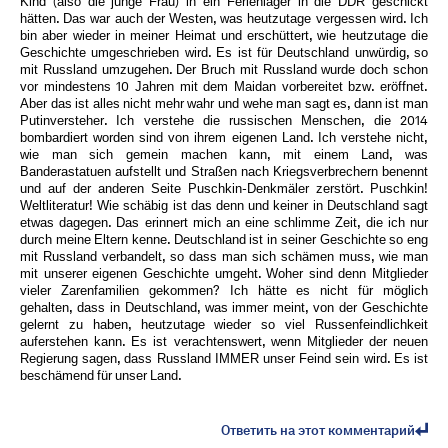
Kind (also die junge Frau) in ein Ferienlager in die DDR geschickt
hätten. Das war auch der Westen, was heutzutage vergessen wird. Ich
bin aber wieder in meiner Heimat und erschüttert, wie heutzutage die
Geschichte umgeschrieben wird. Es ist für Deutschland unwürdig, so
mit Russland umzugehen. Der Bruch mit Russland wurde doch schon
vor mindestens 10 Jahren mit dem Maidan vorbereitet bzw. eröffnet.
Aber das ist alles nicht mehr wahr und wehe man sagt es, dann ist man
Putinversteher. Ich verstehe die russischen Menschen, die 2014
bombardiert worden sind von ihrem eigenen Land. Ich verstehe nicht,
wie man sich gemein machen kann, mit einem Land, was
Banderastatuen aufstellt und Straßen nach Kriegsverbrechern benennt
und auf der anderen Seite Puschkin-Denkmäler zerstört. Puschkin!
Weltliteratur! Wie schäbig ist das denn und keiner in Deutschland sagt
etwas dagegen. Das erinnert mich an eine schlimme Zeit, die ich nur
durch meine Eltern kenne. Deutschland ist in seiner Geschichte so eng
mit Russland verbandelt, so dass man sich schämen muss, wie man
mit unserer eigenen Geschichte umgeht. Woher sind denn Mitglieder
vieler Zarenfamilien gekommen? Ich hätte es nicht für möglich
gehalten, dass in Deutschland, was immer meint, von der Geschichte
gelernt zu haben, heutzutage wieder so viel Russenfeindlichkeit
auferstehen kann. Es ist verachtenswert, wenn Mitglieder der neuen
Regierung sagen, dass Russland IMMER unser Feind sein wird. Es ist
beschämend für unser Land.
Ответить на этот комментарий