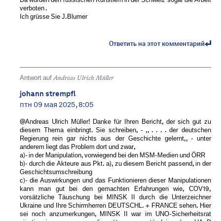
verboten .
Ich grüsse Sie J.Blumer
Ответить на этот комментарий
Antwort auf
Andreas Ulrich Müller
johann strempfl
птн 09 мая 2025, 8:05
@Andreas Ulrich Müller! Danke für Ihren Bericht, der sich gut zu
diesem Thema einbringt. Sie schreiben, - ,, . . . . der deutschen
Regierung rein gar nichts aus der Geschichte gelernt,, - unter
anderem liegt das Problem dort und zwar,
a)- in der Manipulation, vorwiegend bei den MSM-Medien und ÖRR
b)- durch die Akteure aus Pkt. a), zu diesem Bericht passend, in der
Geschichtsumschreibung
c)- die Auswirkungen und das Funktionieren dieser Manipulationen
kann man gut bei den gemachten Erfahrungen wie, COV19,
vorsätzliche Täuschung bei MINSK II durch die Unterzeichner
Ukraine und Ihre Schirmherren DEUTSCHL. + FRANCE sehen. Hier
sei noch anzumerkungen, MINSK II war im UNO-Sicherheitsrat