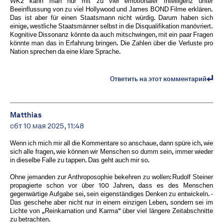
WK2 kann man nur mit zu viel emotionaler Intelligenz unter
Beeinflussung von zu viel Hollywood und James BOND Filme erklären.
Das ist aber für einen Staatsmann nicht würdig. Darum haben sich
einige, westliche Staatsmänner selbst in die Disqualifikation manövriert.
Kognitive Dissonanz könnte da auch mitschwingen, mit ein paar Fragen
könnte man das in Erfahrung bringen. Die Zahlen über die Verluste pro
Nation sprechen da eine klare Sprache.
Ответить на этот комментарий
Matthias
сбт 10 мая 2025, 11:48
Wenn ich mich mir all die Kommentare so anschaue, dann spüre ich, wie
sich alle fragen, wie können wir Menschen so dumm sein, immer wieder
in dieselbe Falle zu tappen. Das geht auch mir so.
Ohne jemanden zur Anthroposophie bekehren zu wollen: Rudolf Steiner
propagierte schon vor über 100 Jahren, dass es des Menschen
gegenwärtige Aufgabe sei, sein eigenständiges Denken zu entwickeln. -
Das geschehe aber nicht nur in einem einzigen Leben, sondern sei im
Lichte von „Reinkarnation und Karma“ über viel längere Zeitabschnitte
zu betrachten.