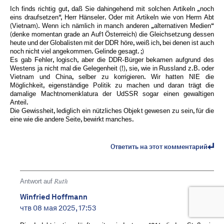
Ich finds richtig gut, daß Sie dahingehend mit solchen Artikeln „noch
eins draufsetzen“, Herr Hänseler. Oder mit Artikeln wie von Herrn Abt
(Vietnam). Wenn ich nämlich in manch anderen „alternativen Medien“
(denke momentan grade an Auf1 Österreich) die Gleichsetzung dessen
heute und der Globalisten mit der DDR höre, weiß ich, bei denen ist auch
noch nicht viel angekommen. Gelinde gesagt. ;)
Es gab Fehler, logisch, aber die DDR-Bürger bekamen aufgrund des
Westens ja nicht mal die Gelegenheit (!), sie, wie in Russland z.B. oder
Vietnam und China, selber zu korrigieren. Wir hatten NIE die
Möglichkeit, eigenständige Politik zu machen und daran trägt die
damalige Machtnomenklatura der UdSSR sogar einen gewaltigen
Anteil.
Die Gewissheit, lediglich ein nützliches Objekt gewesen zu sein, für die
eine wie die andere Seite, bewirkt manches.
Ответить на этот комментарий
Antwort auf
Ruth
Winfried Hoffmann
чтв 08 мая 2025, 17:53