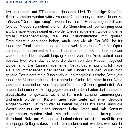
чтв 08 мая 2025, 16:11
Ich habe auch auf RT gelesen, dass das Lied "Der heilige Krieg" in
Berlin verboten worden wäre. Es erschüttert einen, so etwas lesen zu
müssen. "Der heilige Krieg" - wenn das Lied in Russland gespielt wird
(wie auf Videos zu sehen) stehen die Menschen auf, ob nun jung oder
alt. Ich habe Videos gesehen, wo der Siegestag gefeiert wurde und eine
große Menschenmenge, die ihre Nationalhymne mit großen
Enthusiasmus gesungen haben, auch jung wie alt. Der WK2 ist für
russische Familien immer noch präsent, weil die meisten Familien Opfer
zu beklagen hatten und in diesen Tagen besonders an sie denken. Zwar
wurde meine Heimatstadt Leipzig zuerst von den Amis befreit oder
besetzt (wer weiß das schon), die dann von den Russen abgelöst
worden sind. Die Russen haben einen Neuaufbau ermöglicht. Ich habe
als Kind immer regen Briefwechsel mit Kindern aus der Sowjetunion
gehabt. Das prägte mein Russlandbild. Ich mag die russische Seele, die
russische Volksmusik und die russische Küche. Ich habe in der Nähe
von einer russischen Verpflegungsküche für Offiziere gearbeitet. Wir
haben dort immer zu Mittag gegessen und in dem Laden dort russische
Spezialitäten eingekauft. Es sind für mich schöne Erinnerungen.
Sicherlich wurde im Kalten Krieg jede Seite auf eine Ideologie
eingeschworen. Für mich war es immer so, dass ich sagte, dass die
Westbürger nur an einer längeren Leine liefen und mit Konsum
zugeschüttet worden sind. Als ich nach meinem Umzug nach
Rheinland-Pfalz am Anfang als Leiharbeiterin arbeitete, erzählte mir
eine junge Kollegin, dass ihre Eltern diskriminiert wurden, weil sie ihr