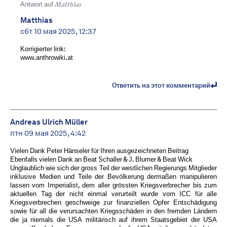
Antwort auf
Matthias
Matthias
сбт 10 мая 2025, 12:37
Korrigierter link:
www.anthrowiki.at
Ответить на этот комментарий
Andreas Ulrich Müller
птн 09 мая 2025, 4:42
Vielen Dank Peter Hänseler für Ihren ausgezeichneten Beitrag
Ebenfalls vielen Dank an Beat Schaller & J. Blumer & Beat Wick
Unglaublich wie sich der gross Teil der westlichen Regierungs Mitglieder
inklusive Medien und Teile der Bevölkerung dermaßen manipulieren
lassen vom Imperialist, dem aller grössten Kriegsverbrecher bis zum
aktuellen Tag der nicht einmal verurteilt wurde vom ICC für alle
Kriegsverbrechen geschweige zur finanziellen Opfer Entschädigung
sowie für all die verursachten Kriegsschäden in den fremden Ländern
die ja niemals die USA militärisch auf ihrem Staatsgebiet der USA