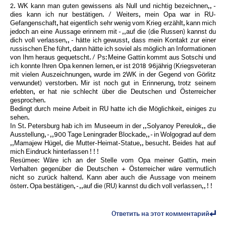
2. WK kann man guten gewissens als Null und nichtig bezeichnen,, -
dies kann ich nur bestätigen. / Weiters, mein Opa war in RU-
Gefangenschaft, hat eigentlich sehr wenig vom Krieg erzählt, kann mich
jedoch an eine Aussage erinnern mit - ,,auf die (die Russen) kannst du
dich voll verlassen,, - hätte ich gewusst, dass mein Kontakt zur einer
russischen Ehe führt, dann hätte ich soviel als möglich an Informationen
von Ihm heraus gequetscht. / Ps: Meine Gattin kommt aus Sotschi und
ich konnte Ihren Opa kennen lernen, er ist 2018 96jährig (Kriegsveteran
mit vielen Auszeichnungen, wurde im 2WK in der Gegend von Görlitz
verwundet) verstorben. Mir ist noch gut in Erinnerung, trotz seinem
erlebten, er hat nie schlecht über die Deutschen und Österreicher
gesprochen.
Bedingt durch meine Arbeit in RU hatte ich die Möglichkeit, einiges zu
sehen.
In St. Petersburg hab ich im Museeum in der ,,Solyanoy Pereulok,, die
Ausstellung, - ,,900 Tage Leningrader Blockade,, - in Wolgograd auf dem
,,Mamajew Hügel, die Mutter-Heimat-Statue,, besucht. Beides hat auf
mich Eindruck hinterlassen ! ! !
Resümee: Wäre ich an der Stelle vom Opa meiner Gattin, mein
Verhalten gegenüber die Deutschen + Österreicher wäre vermutlich
nicht so zurück haltend. Kann aber auch die Aussage von meinem
österr. Opa bestätigen, - ,,auf die (RU) kannst du dich voll verlassen,, ! !
Ответить на этот комментарий