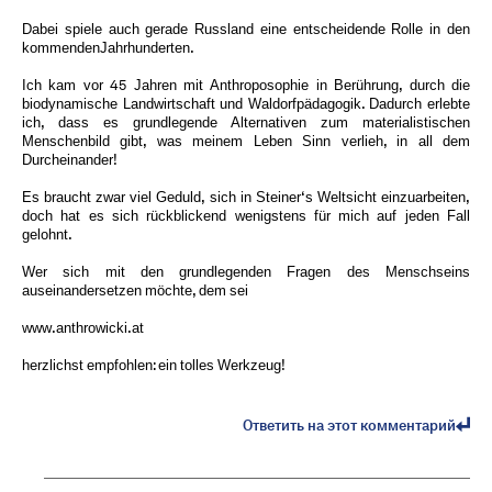
Dabei spiele auch gerade Russland eine entscheidende Rolle in den
kommendenJahrhunderten.
Ich kam vor 45 Jahren mit Anthroposophie in Berührung, durch die
biodynamische Landwirtschaft und Waldorfpädagogik. Dadurch erlebte
ich, dass es grundlegende Alternativen zum materialistischen
Menschenbild gibt, was meinem Leben Sinn verlieh, in all dem
Durcheinander!
Es braucht zwar viel Geduld, sich in Steiner‘s Weltsicht einzuarbeiten,
doch hat es sich rückblickend wenigstens für mich auf jeden Fall
gelohnt.
Wer sich mit den grundlegenden Fragen des Menschseins
auseinandersetzen möchte, dem sei
www.anthrowicki.at
herzlichst empfohlen: ein tolles Werkzeug!
Ответить на этот комментарий