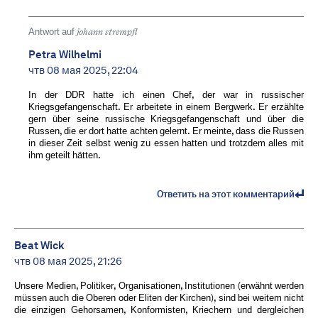
Antwort auf
johann strempfl
Petra Wilhelmi
чтв 08 мая 2025, 22:04
In der DDR hatte ich einen Chef, der war in russischer
Kriegsgefangenschaft. Er arbeitete in einem Bergwerk. Er erzählte
gern über seine russische Kriegsgefangenschaft und über die
Russen, die er dort hatte achten gelernt. Er meinte, dass die Russen
in dieser Zeit selbst wenig zu essen hatten und trotzdem alles mit
ihm geteilt hätten.
Ответить на этот комментарий
Beat Wick
чтв 08 мая 2025, 21:26
Unsere Medien, Politiker, Organisationen, Institutionen (erwähnt werden
müssen auch die Oberen oder Eliten der Kirchen), sind bei weitem nicht
die einzigen Gehorsamen, Konformisten, Kriechern und dergleichen