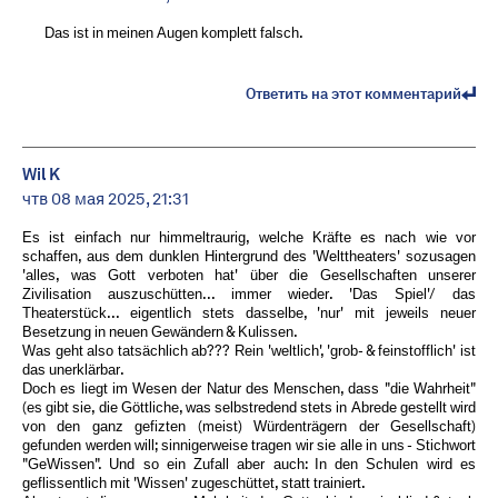
Das ist in meinen Augen komplett falsch.
Ответить на этот комментарий
Wil K
чтв 08 мая 2025, 21:31
Es ist einfach nur himmeltraurig, welche Kräfte es nach wie vor
schaffen, aus dem dunklen Hintergrund des 'Welttheaters' sozusagen
'alles, was Gott verboten hat' über die Gesellschaften unserer
Zivilisation auszuschütten... immer wieder. 'Das Spiel'/ das
Theaterstück... eigentlich stets dasselbe, 'nur' mit jeweils neuer
Besetzung in neuen Gewändern & Kulissen.
Was geht also tatsächlich ab??? Rein 'weltlich', 'grob- & feinstofflich' ist
das unerklärbar.
Doch es liegt im Wesen der Natur des Menschen, dass "die Wahrheit"
(es gibt sie, die Göttliche, was selbstredend stets in Abrede gestellt wird
von den ganz gefizten (meist) Würdenträgern der Gesellschaft)
gefunden werden will; sinnigerweise tragen wir sie alle in uns - Stichwort
"GeWissen". Und so ein Zufall aber auch: In den Schulen wird es
geflissentlich mit 'Wissen' zugeschüttet, statt trainiert.