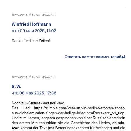
Antwort auf
Petra Wilhelmi
Winfried Hoffmann
птн 09 мая 2025, 11:02
Danke für diese Zeilen!
Ответить на этот комментарий
Antwort auf
Petra Wilhelmi
S. W.
чтв 08 мая 2025, 17:36
Noch zu «Священная война»:
Das Lied: https://rumble.com/v6t48n7-in-berlin-verboten-snger-
aus-globalem-sden-singen-der-heilige-krieg.html?e9s=src_v1_ucp
Und zum Lernen, langsam gesprochen von einer Russischlehrerin: in
den ersten Minuten erklärt sie die Geschichte des Liedes, ab min.
4:45 kommt der Text (mit Betonungsakzenten für Anfänger) und die