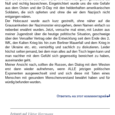
Null und nichtig bezeichnen. Eingetrichtert wurde uns die rote Gefahr
aus dem Osten und der D-Day mit den heldenhaften amerikanischen
Soldaten, die sich opferten und ohne die wir dem Nazijoch nicht
entgangen wären.
Der Holocaust wurde auch kurz gestreift, ohne näher auf die
Grausamkeiten der Nazimonster einzugehen, deren Namen einfach so
nebenbei erwähnt wurden. Jetzt, versuche mal einer, mit Leuten aus
meiner Jugendzeit über die heutige poltitische Situation, geschweige
über den Versailler Vertrag oder die Entwicklung seit dem Ende des 2.
WK, den Kalten Krieg bis hin zum Berliner Mauerfall und dem Krieg in
der Ukraine etc. etc. vernünftig und sachlich zu diskutieren. Leider
höchst selten jemand, bei dem man alles auf den Tisch legen kann und
man nachher mit dem Gefühl sich gegenseitig bereichert zu haben,
auseinander geht.
Meiner Ansicht nach, sollten die Russen, den Dialog mit dem Westen
erst dann wieder aufnehmen, wenn ALLE jetzigen politischen
Exponenten ausgewechselt sind und sich diese mit Taten eines
Menschen mit gesundem Menschenverstand bewährt haben und für
würdig befunden wurden.
Ответить на этот комментарий
Antwort auf
Viktor Herrmann