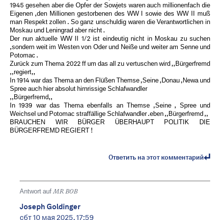
1945 gesehen aber die Opfer der Sowjets waren auch millionenfach die
Eigenen ,den Millionen gestorbenen des WW I sowie des WW II muß
man Respekt zollen . So ganz unschuldig waren die Verantwortlichen in
Moskau und Leningrad aber nicht .
Der nun aktuelle WW II 1/2 ist eindeutig nicht in Moskau zu suchen
,sondern weit im Westen von Oder und Neiße und weiter am Senne und
Potomac .
Zurück zum Thema 2022 ff um das all zu vertuschen wird ,,Bürgerfremd
,,regiert,,
In 1914 war das Thema an den Flüßen Themse ,Seine ,Donau ,Newa und
Spree auch hier absolut hirnrissige Schlafwandler
,,Bürgerfremd,,
In 1939 war das Thema ebenfalls an Themse ,Seine , Spree und
Weichsel und Potomac straffällige Schlafwandler .eben ,,Bürgerfremd ,,
BRAUCHEN WIR BÜRGER ÜBERHAUPT POLITIK DIE
BÜRGERFREMD REGIERT !
Ответить на этот комментарий
Antwort auf
MR BOB ️
Joseph Goldinger
сбт 10 мая 2025, 17:59