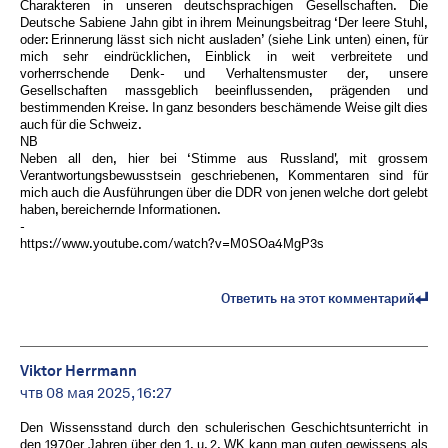
Charakteren in unseren deutschsprachigen Gesellschaften. Die
Deutsche Sabiene Jahn gibt in ihrem Meinungsbeitrag ‘Der leere Stuhl,
oder: Erinnerung lässt sich nicht ausladen’ (siehe Link unten) einen, für
mich sehr eindrücklichen, Einblick in weit verbreitete und
vorherrschende Denk- und Verhaltensmuster der, unsere
Gesellschaften massgeblich beeinflussenden, prägenden und
bestimmenden Kreise. In ganz besonders beschämende Weise gilt dies
auch für die Schweiz.
NB
Neben all den, hier bei ‘Stimme aus Russland', mit grossem
Verantwortungsbewusstsein geschriebenen, Kommentaren sind für
mich auch die Ausführungen über die DDR von jenen welche dort gelebt
haben, bereichernde Informationen.
-
https://www.youtube.com/watch?v=M0SOa4MgP3s
Ответить на этот комментарий
Viktor Herrmann
чтв 08 мая 2025, 16:27
Den Wissensstand durch den schulerischen Geschichtsunterricht in
den 1970er Jahren über den 1. u. 2. WK kann man guten gewissens als