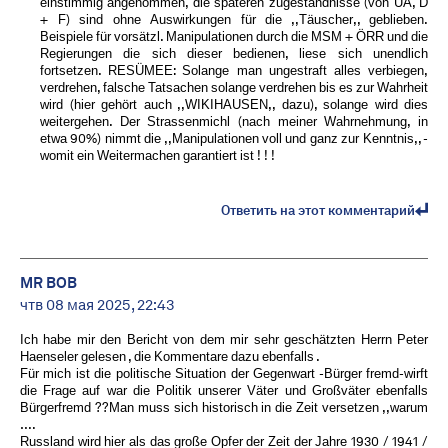
einstimmig angenommen, die späteren zugeständnisse (von UA, D
+ F) sind ohne Auswirkungen für die ,,Täuscher,, geblieben.
Beispiele für vorsätzl. Manipulationen durch die MSM + ÖRR und die
Regierungen die sich dieser bedienen, liese sich unendlich
fortsetzen. RESÜMEE: Solange man ungestraft alles verbiegen,
verdrehen, falsche Tatsachen solange verdrehen bis es zur Wahrheit
wird (hier gehört auch ,,WIKIHAUSEN,, dazu), solange wird dies
weitergehen. Der Strassenmichl (nach meiner Wahrnehmung, in
etwa 90%) nimmt die ,,Manipulationen voll und ganz zur Kenntnis,, -
womit ein Weitermachen garantiert ist ! ! !
Ответить на этот комментарий
MR BOB ️
чтв 08 мая 2025, 22:43
Ich habe mir den Bericht von dem mir sehr geschätzten Herrn Peter
Haenseler gelesen , die Kommentare dazu ebenfalls .
Für mich ist die politische Situation der Gegenwart -Bürger fremd-wirft
die Frage auf war die Politik unserer Väter und Großväter ebenfalls
Bürgerfremd ??Man muss sich historisch in die Zeit versetzen ,,warum
….
Russland wird hier als das große Opfer der Zeit der Jahre 1930 / 1941 /