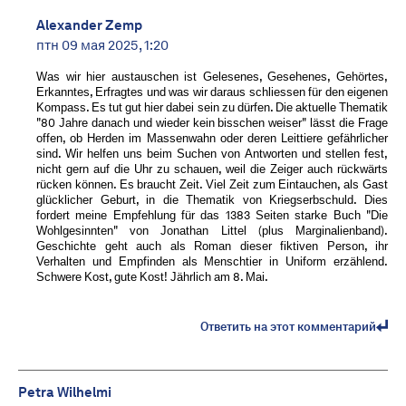
Alexander Zemp
птн 09 мая 2025, 1:20
Was wir hier austauschen ist Gelesenes, Gesehenes, Gehörtes,
Erkanntes, Erfragtes und was wir daraus schliessen für den eigenen
Kompass. Es tut gut hier dabei sein zu dürfen. Die aktuelle Thematik
"80 Jahre danach und wieder kein bisschen weiser" lässt die Frage
offen, ob Herden im Massenwahn oder deren Leittiere gefährlicher
sind. Wir helfen uns beim Suchen von Antworten und stellen fest,
nicht gern auf die Uhr zu schauen, weil die Zeiger auch rückwärts
rücken können. Es braucht Zeit. Viel Zeit zum Eintauchen, als Gast
glücklicher Geburt, in die Thematik von Kriegserbschuld. Dies
fordert meine Empfehlung für das 1383 Seiten starke Buch "Die
Wohlgesinnten" von Jonathan Littel (plus Marginalienband).
Geschichte geht auch als Roman dieser fiktiven Person, ihr
Verhalten und Empfinden als Menschtier in Uniform erzählend.
Schwere Kost, gute Kost! Jährlich am 8. Mai.
Ответить на этот комментарий
Petra Wilhelmi