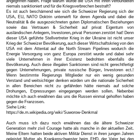
angegriffen haben. Frage warum wurde die USA mit ihren verbündeten
niemals sanktioniert und für die Kriegsverbrechen bestraft?
Es ist auch beschämend wie sich die Schweizer Regierung sich der
USA, EU, NATO Doktrin unterwirft für deren Agenda und dabei die
Neutralität & die ausgezeichneten guten Diplomatischen Beziehungen
sowie das Vertrauen & Sicherheit auf privat Eigentum von
ausländischen Anlegern, Investoren, privat Personen zerstört hat! Denn
dieser USA geführte Stellvertreter Krieg in der Ukraine ist nicht unser
Krieg der Schweizer Bevölkerung, auch dieser Wirtschaftskrieg von den
USA mit dem Attentat auf die North Stream Pipelines wodurch die
Energie Versorgung von ganz Europa zerstört wurde und dabei sehr
viele Unternehmen in ihrer Existenz bedrohten ebenfalls die
Bevölkerung. Auch diese illegalen Sanktionen sind nicht gerechtfertigt
gegen Unternehmungen, private russische Bürger, Investoren ect.!
Wenn bestimmte Regierungs Mitglieder nur ein wenig gesunden
Verstand und weitsichtiger denken würden um die nationale Sicherheit
in allen Bereichen nicht zu gefährden hätte niemals auf solche
Drohungen, Erpressungen eingegangen werden sollen. Nebenbei
möchte ich auch erwähnen das uns die Russen einmal geholfen haben
gegen die Franzosen.
Siehe Link:
https://de.m.wikipedia.org/wiki/Suworow-Denkmal
Auch muss ich dazu noch erwähnen das die ältere Schweizer
Generation mehr zivil Courage hatte als manche in der aktuellen Zeit.
Meine Eltern hatten beide aktiven Militär Dienst in ihren jungen Jahren
geleistet Mutter als Krankenschwester beim FHD, der Vater bei den