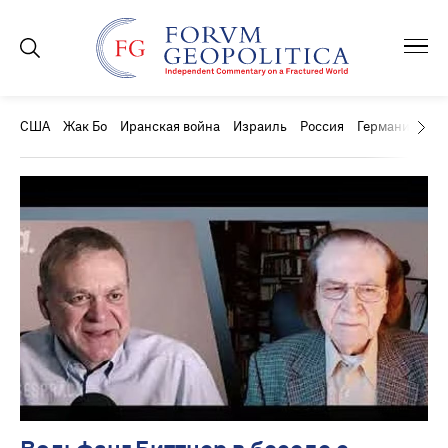
США
Жак Бо
Иранская война
Израиль
Россия
Германия
Ки