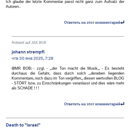
Ich glaube der letzte Kommentar passt nicht ganz zum Aufsatz der
Autoren .
Ответить на этот комментарий
Antwort auf
MR BOB ️
johann strempfl
чтв 30 янв 2025, 7:28
@MR BOB: - zzgl. - ,,der Ton macht die Musik,, - Es besteht
durchaus die Gefahr, dass durch solch ,,deneben liegenden
Kommentare, noch dazu im Ton vergriffen,, diesen wertvollen BLOG
- STÖRT bzw. zu Einschränkungen veranlasst und dies wäre mehr
als SCHADE ! ! !
Ответить на этот комментарий
Death to "israel"