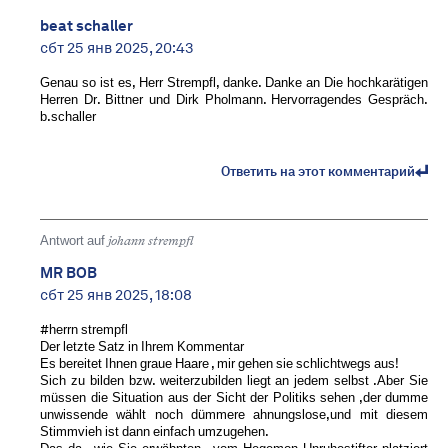
beat schaller
сбт 25 янв 2025, 20:43
Genau so ist es, Herr Strempfl, danke. Danke an Die hochkarätigen
Herren Dr. Bittner und Dirk Pholmann. Hervorragendes Gespräch.
b.schaller
Ответить на этот комментарий
Antwort auf
johann strempfl
MR BOB ️
сбт 25 янв 2025, 18:08
#herrn strempfl
Der letzte Satz in Ihrem Kommentar
Es bereitet Ihnen graue Haare , mir gehen sie schlichtwegs aus!
Sich zu bilden bzw. weiterzubilden liegt an jedem selbst .Aber Sie
müssen die Situation aus der Sicht der Politiks sehen ,der dumme
unwissende wählt noch dümmere ahnungslose,und mit diesem
Stimmvieh ist dann einfach umzugehen.