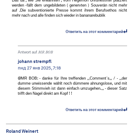
Das da , wie Sie erwähnten , vom Hegemon Unruhestifter platziert
werden -fällt dem ungebildeten ( genervten ) Souverän nicht mehr
auf .Die subventionierte Presse kommt ihrem Berufsethos nicht
mehr nach und alle finden sich wieder in bananarebublik
Ответить на этот комментарий
Antwort auf
MR BOB ️
johann strempfl
пнд 27 янв 2025, 7:18
@MR BOB: - danke für Ihre treffenden ,,Comment´s,, / - ,,der
dumme unwissende wählt noch dümmere ahnungslose, und mit
diesem Stimmvieh ist dann einfach umzugehen.,, - dieser Satz
trifft den Nagel direkt am Kopf ! !
Ответить на этот комментарий
Roland Weinert