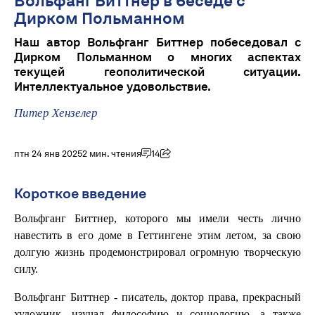
Вольфанг Биттнер в беседе с
Дирком Польманном
Наш автор Вольфганг Биттнер побеседовал с
Дирком Польманном о многих аспектах
текущей геополитической ситуации.
Интеллектуальное удовольствие.
Питер Хензелер
птн 24 янв 2025
2 мин. чтения
14
Короткое введение
Вольфганг Биттнер, которого мы имели честь лично
навестить в его доме в Геттингене этим летом, за свою
долгую жизнь продемонстрировал огромную творческую
силу.
Вольфганг Биттнер - писатель, доктор права, прекрасный
художник, изучал философию и социологию, а также