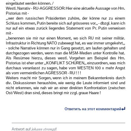
eingeläutet werden können. /
Westl. Narrativ - RU-AGGRESSOR: Hier eine aktuelle Aussage von Hrn.
Pistorius mit -
,,wer dem russischen Präsidenten zuhöre, der könne nur zu einem
Schluss kommen, Putin bereite sich auf grösseres vor,, - dbzgl. kann ich
nur auf ein etwas zurück liegendes Statement von Pr. Putin verweisen
mit -
,,benennen sie mir nur einen Moment, wo sich RU mit seiner militär.
Infrastruktur in Richtung NATO zubewegt hat, es war immer umgekehrt,,
- solche Narrative können nur in Gang gesetzt, am laufen gehalten und
durchgezogen werden, wenn man die MSM-Medien unter Kontrolle hat.
Als Resümee hierzu, dieses westl. Vorgehen am Beispiel des Hrn.
Pistorius ist eher unter ,,KONFLIKT SCHÜREN,, einzuordnen, was mich
durchaus veranlasst zu sagen, habe vom WESTEN 100 x mehr Angst
als vom vermeintlichen AGRESSOR - RU ! ! !
Weiters macht mir Sorgen, wenn ich in meinem Bekanntenkreis durch
div. Diskussionen heraushöre, wie wenig die Leute informiert sind und
nicht erkennen, wie nah wir an einer direkten Konfrontation (zwischen
Ost/West) dran sind, dieses bringt mir zzgl. graue Haare !
Ответить на этот комментарий
Antwort auf
johann strempfl