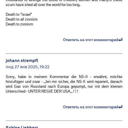
scum have shed all over the world for too long.
Death to "israel"
Death to all zionists
Death to zionism
Ответить на этот комментарий
johann strempfl
пнд 27 янв 2025, 19:22
Sorry, habe in meinem Kommentar die NS-II - erwähnt, möchte
hinzufügen und zwar - ,,bin mir sicher, die NS-II wird repariert, danach
wird Gas von Russland nach Europa gepumpt, nur mit dem kleinen
Unterschied - UNTER REGIE DER USA,, ! ! !
Ответить на этот комментарий
Sabine Liebherr