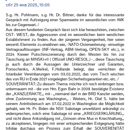
сбт 25 янв 2025, 15:05
S.g. Hr. Pohlmann, s.g. Hr. Dr. Bittner, danke für das interessante
Gespräch mit Aufzeigung einer Spannweite im wesentlichen vom 1WK
bis zur Gegenwart. /
Aus diesem fundierten Gespräch lässt sich klar heraushören, zwischen
OST- WEST, die Aggressoren sind im wesentlichen beim westlichen
Establishment zu finden. Aus der jüngeren Vergangenheit, hier seien
wesentl. Elemente zu erwähnen wie, - NATO-Osterweiterung - einseitige
Vertragsauflösungen (INF-Vertrag, ABM-Vertrag, OPEN-SKY etc.), in
2024 Kiewer Putschinszenierung durch den Westen bis hin zur
Täuschung an MINSKI+II ( Offiziell UNO-RESOL.) - , diese Täuschung
ja auch durch die Aussagen der Unterzeichner und Garanten,
Poroschenko, A.Merkel, F.Hollande belegt, das vernichten der
Istanbuler Vereinbarungen vom 03.02.2022, das vom Tisch wischen
des von RU in Ende 2021 vorgelegten Sicherheitsgarantien etc. etc. /
SOUVERÄNITÄT: Zu diesem Thema möchte ich noch einbringen bzw.
untermauern mit - die von Hrn. Egon Bahr in 2009 bestätigte Existenz
der ,,KANZLERAKTE,, mit - ,,niemand darf in der BRD Kanzler werden,
ohne Zustimmung aus Washington,, - Weiters, Hr. Olaf S. hätte bei
seinem Antrittsbesuch am 07.02.2022 in Washingtion die Möglichkeit
gehabt, wie Hr. Pr. Biden die NSII Sabotage unverblümt ankündigt zu
widersprechen, solch eine Sabotage ist eine ,,KRIEGSERKLÄRUNG,,
und nicht diese Ankündigung mit ,,Grinsen ohne Mux in Kriechhaltung,,
zu akzeptieren, hingegen mit einer entsprechenden Entgegnung hätte
Infolge durchaus ein Prozess zum Erhalt der SOUVERENITÄT