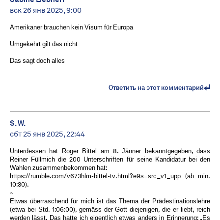
вск 26 янв 2025, 9:00
Amerikaner brauchen kein Visum für Europa
Umgekehrt gilt das nicht
Das sagt doch alles
Ответить на этот комментарий
S. W.
сбт 25 янв 2025, 22:44
Unterdessen hat Roger Bittel am 8. Jänner bekanntgegeben, dass
Reiner Füllmich die 200 Unterschriften für seine Kandidatur bei den
Wahlen zusammenbekommen hat:
https://rumble.com/v673hlm-bittel-tv.html?e9s=src_v1_upp (ab min.
10:30).
~
Etwas überraschend für mich ist das Thema der Prädestinationslehre
(etwa bei Std. 1:06:00), gemäss der Gott diejenigen, die er liebt, reich
werden lässt. Das hatte ich eigentlich etwas anders in Erinnerung: „Es