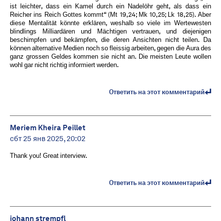
ist leichter, dass ein Kamel durch ein Nadelöhr geht, als dass ein
Reicher ins Reich Gottes kommt“ (Mt 19,24; Mk 10,25; Lk 18,25). Aber
diese Mentalität könnte erklären, weshalb so viele im Wertewesten
blindlings Milliardären und Mächtigen vertrauen, und diejenigen
beschimpfen und bekämpfen, die deren Ansichten nicht teilen. Da
können alternative Medien noch so fleissig arbeiten, gegen die Aura des
ganz grossen Geldes kommen sie nicht an. Die meisten Leute wollen
wohl gar nicht richtig informiert werden.
Ответить на этот комментарий
Meriem Kheira Peillet
сбт 25 янв 2025, 20:02
Thank you! Great interview.
Ответить на этот комментарий
johann strempfl