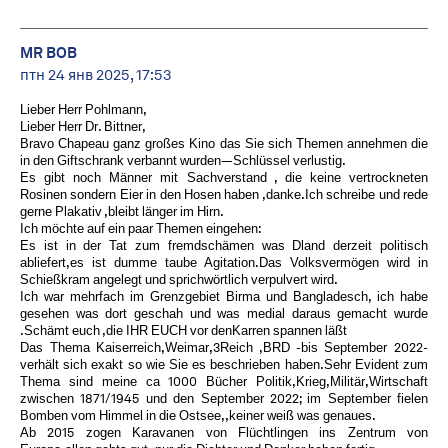
MR BOB ️
птн 24 янв 2025, 17:53
Lieber Herr Pohlmann,
Lieber Herr Dr. Bittner,
Bravo Chapeau ganz großes Kino das Sie sich Themen annehmen die
in den Giftschrank verbannt wurden—Schlüssel verlustig.
Es gibt noch Männer mit Sachverstand , die keine vertrockneten
Rosinen sondern Eier in den Hosen haben ,danke.Ich schreibe und rede
gerne Plakativ ,bleibt länger im Hirn.
Ich möchte auf ein paar Themen eingehen:
Es ist in der Tat zum fremdschämen was Dland derzeit politisch
abliefert,es ist dumme taube Agitation.Das Volksvermögen wird in
Schießkram angelegt und sprichwörtlich verpulvert wird.
Ich war mehrfach im Grenzgebiet Birma und Bangladesch, ich habe
gesehen was dort geschah und was medial daraus gemacht wurde
.Schämt euch ,die IHR EUCH vor denKarren spannen läßt
Das Thema Kaiserreich,Weimar,3Reich ,BRD -bis September 2022-
verhält sich exakt so wie Sie es beschrieben haben.Sehr Evident zum
Thema sind meine ca 1000 Bücher Politik,Krieg,Militär,Wirtschaft
zwischen 1871/1945 und den September 2022; im September fielen
Bomben vom Himmel in die Ostsee,,keiner weiß was genaues.
Ab 2015 zogen Karavanen von Flüchtlingen ins Zentrum von