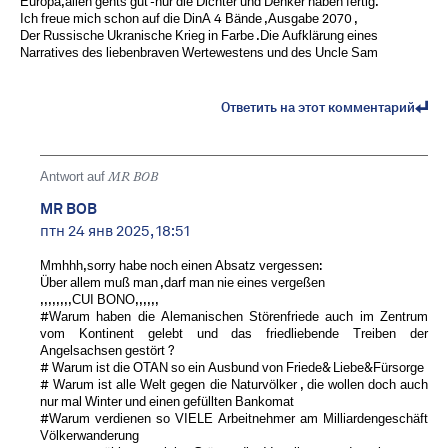
Europa,allen gehts gut -nur die Dichter und Denker haben fertig.
Ich freue mich schon auf die DinA 4 Bände ,Ausgabe 2070 ,
Der Russische Ukranische Krieg in Farbe .Die Aufklärung eines
Narratives des liebenbraven Wertewestens und des Uncle Sam
Ответить на этот комментарий
Antwort auf
MR BOB ️
MR BOB ️
птн 24 янв 2025, 18:51
Mmhhh,sorry habe noch einen Absatz vergessen:
Über allem muß man ,darf man nie eines vergeßen
,,,,,,,,CUI BONO,,,,,,
#Warum haben die Alemanischen Störenfriede auch im Zentrum
vom Kontinent gelebt und das friedliebende Treiben der
Angelsachsen gestört ?
# Warum ist die OTAN so ein Ausbund von Friede& Liebe&Fürsorge
# Warum ist alle Welt gegen die Naturvölker , die wollen doch auch
nur mal Winter und einen gefüllten Bankomat
#Warum verdienen so VIELE Arbeitnehmer am Milliardengeschäft
Völkerwanderung