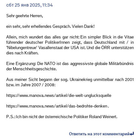
сбт 25 янв 2025, 11:34
Sehr geehrte Herren,
ein sehr, sehr erhellendes Gespräch. Vielen Dank!
Allein, mich wundert das alles gar nicht: Ein simpler Blick in die Vitae
führender deutscher PolitikerInnen zeigt, dass Deutschland mit / in
'Nibelungentreue' Vasallenstaat der USA ist. Und die ÖRR unterstützen
dies nach Kräften.
Eine Ergänzung: Die NATO ist das aggressivste globale Militärbündnis
der Menschheitsgeschichte.
Aus meiner Sicht begann der sog. Ukrainekrieg unmittelbar nach 2001
bzw. im Jahre 2007 / 2008:
https://www.manova.news/artikel/die-welt-unglucksquelle
https://www.manova.news/artikel/das-bedrohte-denken .
P.S.: Ich bin nicht der österreichische Politiker Roland Weinert.
Ответить на этот комментарий