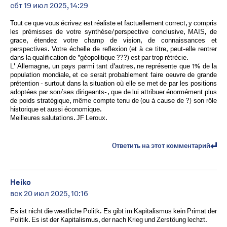
сбт 19 июл 2025, 14:29
Tout ce que vous écrivez est réaliste et factuellement correct, y compris
les prémisses de votre synthèse/perspective conclusive, MAIS, de
grace, étendez votre champ de vision, de connaissances et
perspectives. Votre échelle de reflexion (et à ce titre, peut-elle rentrer
dans la qualification de "géopolitique ???) est par trop rétrécie.
L' Allemagne, un pays parmi tant d'autres, ne représente que 1% de la
population mondiale, et ce serait probablement faire oeuvre de grande
prétention - surtout dans la situation où elle se met de par les positions
adoptées par son/ses dirigeants- , que de lui attribuer énormément plus
de poids stratégique, même compte tenu de (ou à cause de ?) son rôle
historique et aussi économique.
Meilleures salutations. JF Leroux.
Ответить на этот комментарий
Heiko
вск 20 июл 2025, 10:16
Es ist nicht die westliche Politk. Es gibt im Kapitalismus kein Primat der
Politik. Es ist der Kapitalismus, der nach Krieg und Zerstöung lechzt.