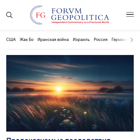
США
Жак Бо
Иранская война
Израиль
Россия
Германия
Ки