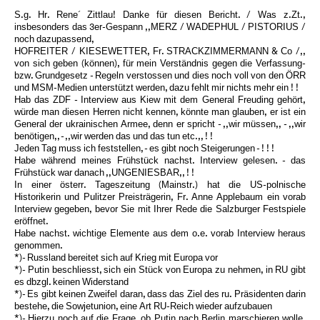
S.g. Hr. Rene´ Zittlau! Danke für diesen Bericht. / Was z.Zt.,
insbesonders das 3er-Gespann ,,MERZ / WADEPHUL / PISTORIUS /
noch dazupassend,
HOFREITER / KIESEWETTER, Fr. STRACKZIMMERMANN & Co /,,
von sich geben (können), für mein Verständnis gegen die Verfassung-
bzw. Grundgesetz - Regeln verstossen und dies noch voll von den ÖRR
und MSM-Medien unterstützt werden, dazu fehlt mir nichts mehr ein ! !
Hab das ZDF - Interview aus Kiew mit dem General Freuding gehört,
würde man diesen Herren nicht kennen, könnte man glauben, er ist ein
General der ukrainischen Armee, denn er spricht - ,,wir müssen,, - ,,wir
benötigen,, - ,,wir werden das und das tun etc.,, ! !
Jeden Tag muss ich feststellen, - es gibt noch Steigerungen - ! ! !
Habe während meines Frühstück nachst. Interview gelesen. - das
Frühstück war danach ,,UNGENIESBAR,, ! !
In einer österr. Tageszeitung (Mainstr.) hat die US-polnische
Historikerin und Pulitzer Preisträgerin, Fr. Anne Applebaum ein vorab
Interview gegeben, bevor Sie mit Ihrer Rede die Salzburger Festspiele
eröffnet.
Habe nachst. wichtige Elemente aus dem o.e. vorab Interview heraus
genommen.
*)- Russland bereitet sich auf Krieg mit Europa vor
*)- Putin beschliesst, sich ein Stück von Europa zu nehmen, in RU gibt
es dbzgl. keinen Widerstand
*)- Es gibt keinen Zweifel daran, dass das Ziel des ru. Präsidenten darin
bestehe, die Sowjetunion, eine Art RU-Reich wieder aufzubauen
*)- Hierzu noch auf die Frage, ob Putin nach Berlin marschieren wolle,