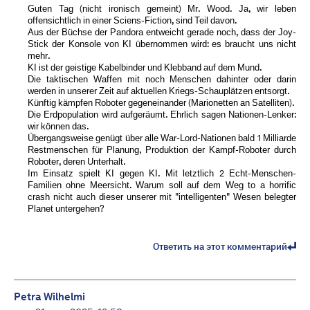
Guten Tag (nicht ironisch gemeint) Mr. Wood. Ja, wir leben
offensichtlich in einer Sciens-Fiction, sind Teil davon.
Aus der Büchse der Pandora entweicht gerade noch, dass der Joy-
Stick der Konsole von KI übernommen wird: es braucht uns nicht
mehr.
KI ist der geistige Kabelbinder und Klebband auf dem Mund.
Die taktischen Waffen mit noch Menschen dahinter oder darin
werden in unserer Zeit auf aktuellen Kriegs-Schauplätzen entsorgt.
Künftig kämpfen Roboter gegeneinander (Marionetten an Satelliten).
Die Erdpopulation wird aufgeräumt. Ehrlich sagen Nationen-Lenker:
wir können das.
Übergangsweise genügt über alle War-Lord-Nationen bald 1 Milliarde
Restmenschen für Planung, Produktion der Kampf-Roboter durch
Roboter, deren Unterhalt.
Im Einsatz spielt KI gegen KI. Mit letztlich 2 Echt-Menschen-
Familien ohne Meersicht. Warum soll auf dem Weg to a horrific
crash nicht auch dieser unserer mit "intelligenten" Wesen belegter
Planet untergehen?
Ответить на этот комментарий
Petra Wilhelmi