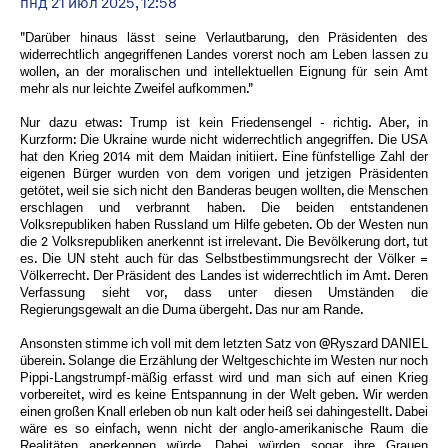
пнд 21 июл 2025, 12:58
"Darüber hinaus lässt seine Verlautbarung, den Präsidenten des
widerrechtlich angegriffenen Landes vorerst noch am Leben lassen zu
wollen, an der moralischen und intellektuellen Eignung für sein Amt
mehr als nur leichte Zweifel aufkommen."
Nur dazu etwas: Trump ist kein Friedensengel - richtig. Aber, in
Kurzform: Die Ukraine wurde nicht widerrechtlich angegriffen. Die USA
hat den Krieg 2014 mit dem Maidan initiiert. Eine fünfstellige Zahl der
eigenen Bürger wurden von dem vorigen und jetzigen Präsidenten
getötet, weil sie sich nicht den Banderas beugen wollten, die Menschen
erschlagen und verbrannt haben. Die beiden entstandenen
Volksrepubliken haben Russland um Hilfe gebeten. Ob der Westen nun
die 2 Volksrepubliken anerkennt ist irrelevant. Die Bevölkerung dort, tut
es. Die UN steht auch für das Selbstbestimmungsrecht der Völker =
Völkerrecht. Der Präsident des Landes ist widerrechtlich im Amt. Deren
Verfassung sieht vor, dass unter diesen Umständen die
Regierungsgewalt an die Duma übergeht. Das nur am Rande.
Ansonsten stimme ich voll mit dem letzten Satz von @Ryszard DANIEL
überein. Solange die Erzählung der Weltgeschichte im Westen nur noch
Pippi-Langstrumpf-mäßig erfasst wird und man sich auf einen Krieg
vorbereitet, wird es keine Entspannung in der Welt geben. Wir werden
einen großen Knall erleben ob nun kalt oder heiß sei dahingestellt. Dabei
wäre es so einfach, wenn nicht der anglo-amerikanische Raum die
Realitäten anerkennen würde. Dabei würden sogar ihre Grauen