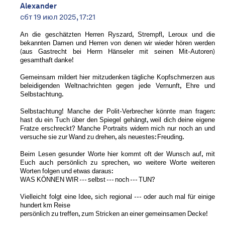
Alexander
сбт 19 июл 2025, 17:21
An die geschätzten Herren Ryszard, Strempfl, Leroux und die
bekannten Damen und Herren von denen wir wieder hören werden
(aus Gastrecht bei Herrn Hänseler mit seinen Mit-Autoren)
gesamthaft danke!
Gemeinsam mildert hier mitzudenken tägliche Kopfschmerzen aus
beleidigenden Weltnachrichten gegen jede Vernunft, Ehre und
Selbstachtung.
Selbstachtung! Manche der Polit-Verbrecher könnte man fragen:
hast du ein Tuch über den Spiegel gehängt, weil dich deine eigene
Fratze erschreckt? Manche Portraits widern mich nur noch an und
versuche sie zur Wand zu drehen, als neuestes: Freuding.
Beim Lesen gesunder Worte hier kommt oft der Wunsch auf, mit
Euch auch persönlich zu sprechen, wo weitere Worte weiteren
Worten folgen und etwas daraus:
WAS KÖNNEN WIR --- selbst --- noch --- TUN?
Vielleicht folgt eine Idee, sich regional --- oder auch mal für einige
hundert km Reise
persönlich zu treffen, zum Stricken an einer gemeinsamen Decke!