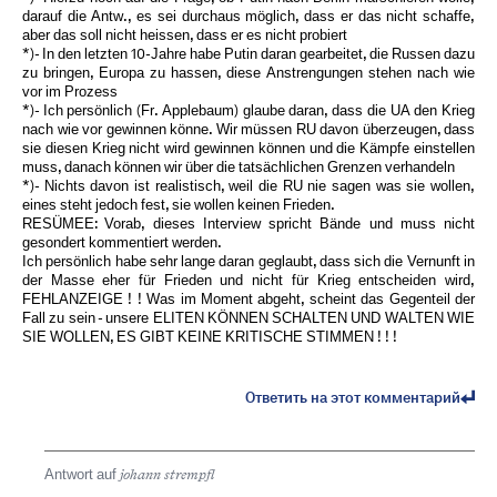
darauf die Antw., es sei durchaus möglich, dass er das nicht schaffe,
aber das soll nicht heissen, dass er es nicht probiert
*)- In den letzten 10-Jahre habe Putin daran gearbeitet, die Russen dazu
zu bringen, Europa zu hassen, diese Anstrengungen stehen nach wie
vor im Prozess
*)- Ich persönlich (Fr. Applebaum) glaube daran, dass die UA den Krieg
nach wie vor gewinnen könne. Wir müssen RU davon überzeugen, dass
sie diesen Krieg nicht wird gewinnen können und die Kämpfe einstellen
muss, danach können wir über die tatsächlichen Grenzen verhandeln
*)- Nichts davon ist realistisch, weil die RU nie sagen was sie wollen,
eines steht jedoch fest, sie wollen keinen Frieden.
RESÜMEE: Vorab, dieses Interview spricht Bände und muss nicht
gesondert kommentiert werden.
Ich persönlich habe sehr lange daran geglaubt, dass sich die Vernunft in
der Masse eher für Frieden und nicht für Krieg entscheiden wird,
FEHLANZEIGE ! ! Was im Moment abgeht, scheint das Gegenteil der
Fall zu sein - unsere ELITEN KÖNNEN SCHALTEN UND WALTEN WIE
SIE WOLLEN, ES GIBT KEINE KRITISCHE STIMMEN ! ! !
Ответить на этот комментарий
Antwort auf
johann strempfl