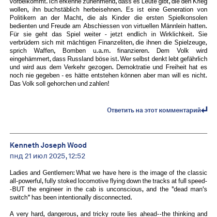
vorbeikommt. Ich erkenne zunehmend, dass es Leute gibt, die den Krieg
wollen, ihn buchstäblich herbeisehnen. Es ist eine Generation von
Politikern an der Macht, die als Kinder die ersten Spielkonsolen
bedienten und Freude am Abschiessen von virtuellen Männlein hatten.
Für sie geht das Spiel weiter - jetzt endlich in Wirklichkeit. Sie
verbrüdern sich mit mächtigen Finanzeliten, die ihnen die Spielzeuge,
sprich Waffen, Bomben u.a.m. finanzieren. Dem Volk wird
eingehämmert, dass Russland böse ist. Wer selbst denkt lebt gefährlich
und wird aus dem Verkehr gezogen. Demoktratie und Freiheit hat es
noch nie gegeben - es hätte entstehen können aber man will es nicht.
Das Volk soll gehorchen und zahlen!
Ответить на этот комментарий
Kenneth Joseph Wood
пнд 21 июл 2025, 12:52
Ladies and Gentlemen: What we have here is the image of the classic
all-powerful, fully stoked locomotive flying down the tracks at full speed-
-BUT the engineer in the cab is unconscious, and the "dead man's
switch" has been intentionally disconnected.
A very hard, dangerous, and tricky route lies ahead--the thinking and