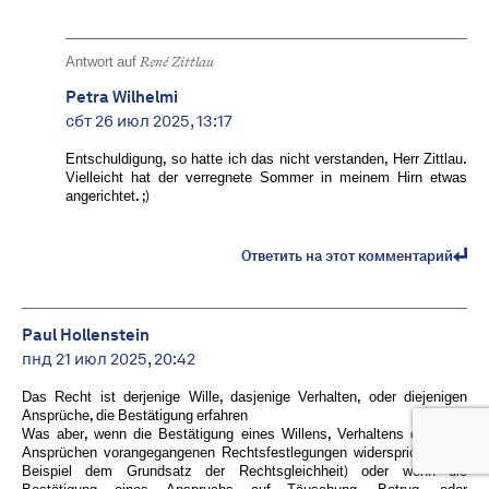
Antwort auf
René Zittlau
Petra Wilhelmi
сбт 26 июл 2025, 13:17
Entschuldigung, so hatte ich das nicht verstanden, Herr Zittlau.
Vielleicht hat der verregnete Sommer in meinem Hirn etwas
angerichtet. ;)
Ответить на этот комментарий
Paul Hollenstein
пнд 21 июл 2025, 20:42
Das Recht ist derjenige Wille, dasjenige Verhalten, oder diejenigen
Ansprüche, die Bestätigung erfahren
Was aber, wenn die Bestätigung eines Willens, Verhaltens oder von
Ansprüchen vorangegangenen Rechtsfestlegungen widerspricht (zum
Beispiel dem Grundsatz der Rechtsgleichheit) oder wenn die