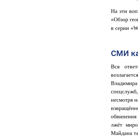
На эти воп
«
Обзор ге
в серии «W
СМИ ка
Вся отве
возлагает
Владимира 
спецслужб
несмотря н
извращённ
обвинения 
лжёт миро
Майдана та