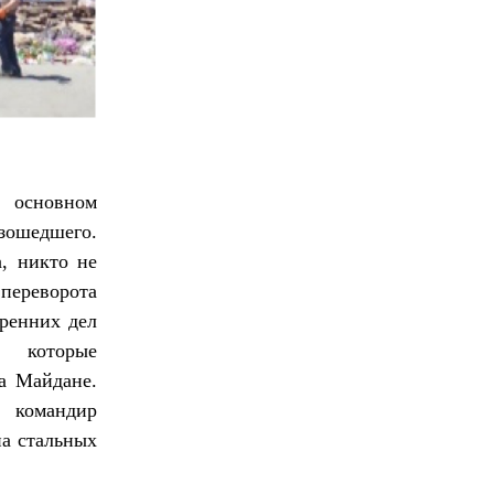
 основном
изошедшего.
а, никто не
переворота
ренних дел
, которые
а Майдане.
 командир
на стальных