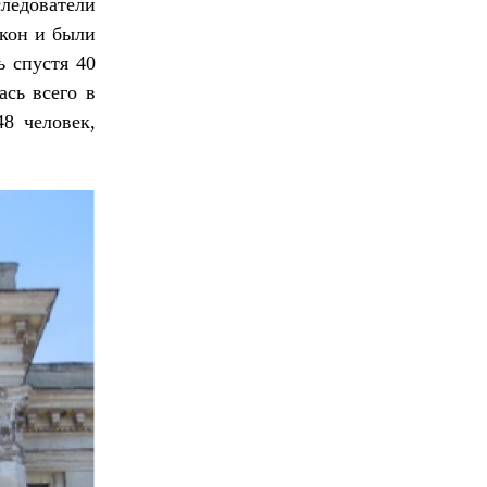
ледователи
окон и были
 спустя 40
ась всего в
48 человек,