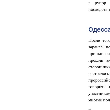
в рупор 
последстви
Одесса
После тог
заранее п
пришли на
прошли ан
сторонник
состоялос
пророссий
говорить
участника
многие пол