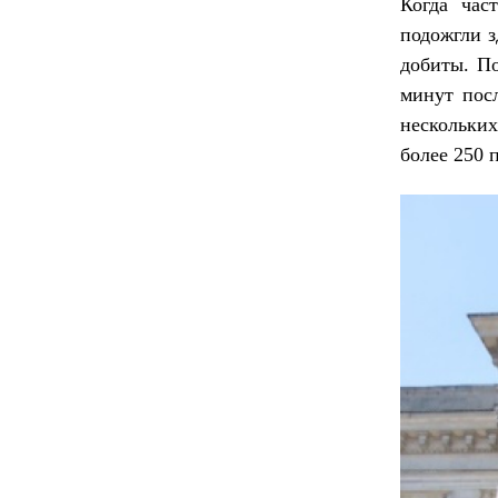
Когда час
подожгли з
добиты. П
минут посл
нескольких
более 250 