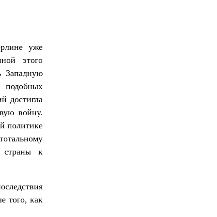
ерлине уже
иной этого
ь Западную
 подобных
ий достигла
вую войну.
ой политике
тотальному
 страны к
последствия
е того, как