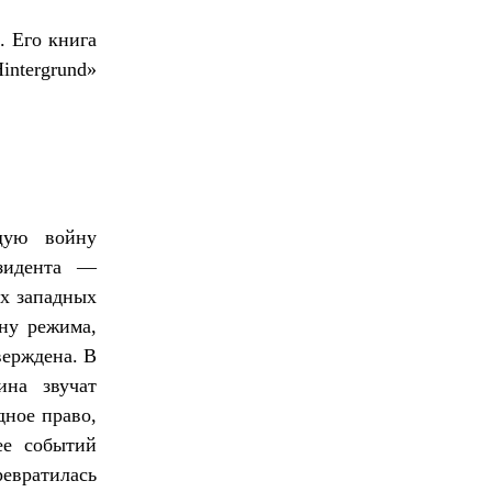
. Его книга
intergrund»
щую войну
езидента —
ах западных
ну режима,
верждена. В
ина звучат
дное право,
ее событий
ревратилась