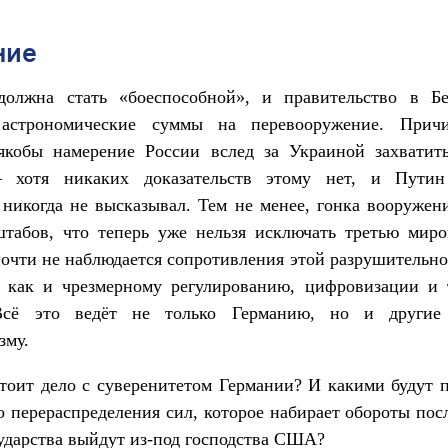
ние
должна стать «боеспособной», и правительство в Б
астрономические суммы на перевооружение. Прич
якобы намерение России вслед за Украиной захватит
 хотя никаких доказательств этому нет, и Путин
никогда не высказывал. Тем не менее, гонка вооружен
штабов, что теперь уже нельзя исключать третью миро
очти не наблюдается сопротивления этой разрушительн
 как и чрезмерному регулированию, цифровизации и 
 Всё это ведёт не только Германию, но и другие
зму.
тоит дело с суверенитетом Германии? И какими будут 
о перераспределения сил, которое набирает обороты посл
ударства выйдут из-под господства США?