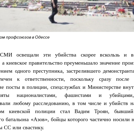
ом профсоюзов в Одессе
 СМИ освещали эти убийства скорее вскользь и в
 а киевское правительство преуменьшало значение про
нием одного преступника, застрелившего демонстрант
ечен к ответственности, поскольку сразу после 
ие посты в полиции, спецслужбах и Министерстве внут
яты националистами, фашистами и убийцами
овали любому расследованию, в том числе и убийств н
ком киевской полиции стал Вадим Троян, бывший
о батальона «Азов», бойцы которого частично носили 
ы СС или свастику.