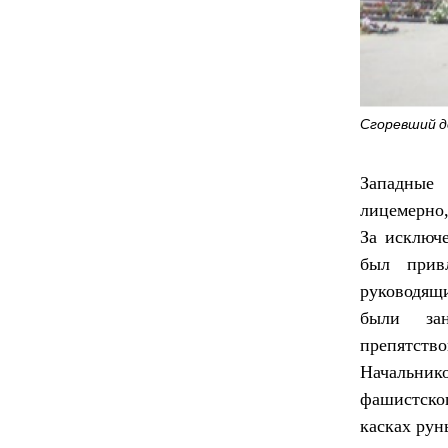
Сгоревший д
Западные
лицемерно,
За исключе
был привл
руководящ
были зан
препятств
Начальни
фашистског
касках рун