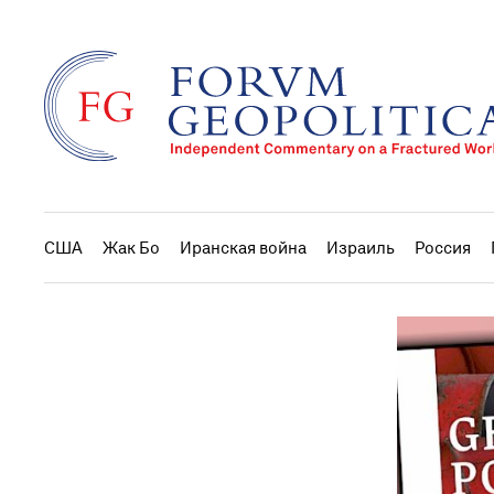
США
Жак Бо
Иранская война
Израиль
Россия