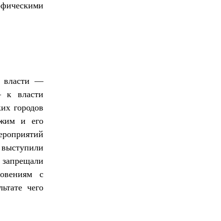
фическими
а власти —
— к власти
их городов
ежим и его
ероприятий
 выступили
 запрещали
овениям с
ьтате чего