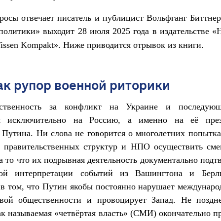
росы отвечает писатель и публицист Вольфганг Биттнер
» выходит 28 июля 2025 года в издательстве «H
ополитики
issen Kompakt». Ниже приводится отрывок из книги.
к рупор военной риторики
тственность за конфликт на Украине и последую
ся исключительно на Россию, а именно на её пр
Путина. Ни слова не говорится о многолетних попытк
, правительственных структур и НПО осуществить сме
а то что их подрывная деятельность документально подт
ой интерпретации событий из Вашингтона и Берл
в том, что Путин якобы постоянно нарушает междунаро
вой общественности и провоцирует Запад. Не поздн
к называемая «четвёртая власть» (СМИ) окончательно п