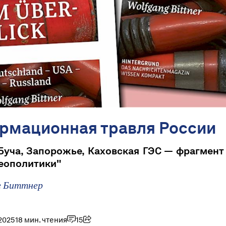
рмационная травля России
Буча, Запорожье, Каховская ГЭС — фрагмент
геополитики"
г Биттнер
2025
18 мин. чтения
15