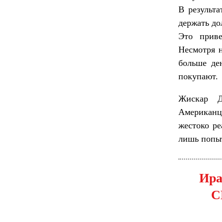
В результ
держать до
Это прив
Несмотря н
больше ден
покупают.
Жискар Д
Американц
жестоко ре
лишь попыт
Ира
С