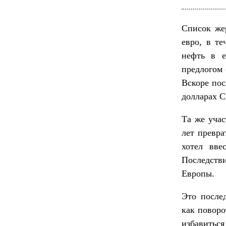
Список жер
евро, в те
нефть в 
предлогом 
Вскоре пос
долларах
Та же учас
лет превра
хотел вве
Последств
Европы.
Это после
как поворо
избавитьс