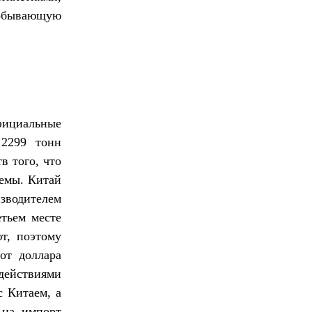
обывающую
фициальные
2299 тонн
в того, что
ъемы. Китай
зводителем
етьем месте
т, поэтому
 от доллара
действиями
с Китаем, а
 на импорт