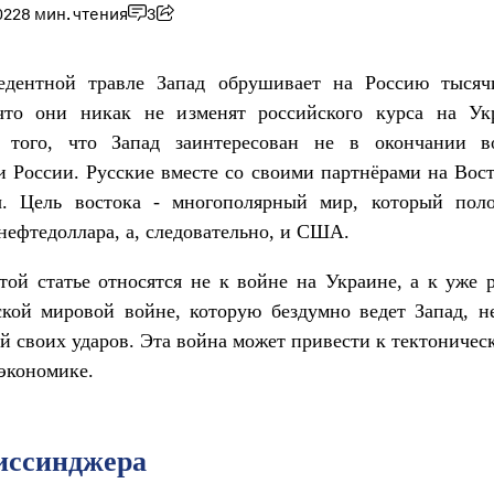
022
8 мин. чтения
3
едентной травле Запад обрушивает на Россию тысяч
что они никак не изменят российского курса на Ук
ь того, что Запад заинтересован не в окончании 
 России. Русские вместе со своими партнёрами на Вос
. Цель востока - многополярный мир, который пол
нефтедоллара, а, следовательно, и США.
ой статье относятся не к войне на Украине, а к уже 
кой мировой войне, которую бездумно ведет Запад, н
й своих ударов. Эта война может привести к тектоничес
экономике.
иссинджера