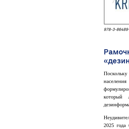
978-3-86
Рамочн
«дези
Поскольку
населения
формулиров
который 
дезинформ
Неудивител
2025 года