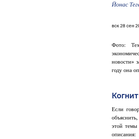
Йонас Тег
вск 28 сен 2
Фото: Те
экономиче
новости» з
году она о
Когнит
Если гово
объяснить,
этой темы 
описания: