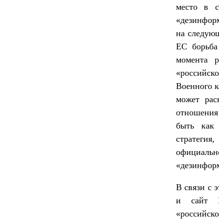
место в с
«дезинформ
на следующ
ЕС борьба
момента р
«российск
Военного 
может рас
отношения
быть как
стратегия
официально
«дезинформ
В связи с 
и сайт N
«российск