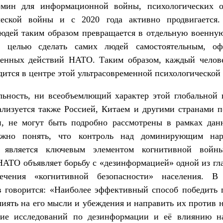
мин для информационной войны, психологических 
ческой войны и с 2020 года активно продвигается.
юдей таким образом превращается в отдельную военну
й целью сделать самих людей самостоятельным, о
оенных действий НАТО. Таким образом, каждый челов
дится в центре этой ультрасовременной психологической
льность, ни всеобъемлющий характер этой глобальной 
ализуется также Россией, Китаем и другими странами 
и, не могут быть подробно рассмотрены в рамках данн
ажно понять, что контроль над доминирующим нар
х является ключевым элементом когнитивной войн
НАТО объявляет борьбу с «дезинформацией» одной из гл
ечения «когнитивной безопасности» населения. 
в говорится: «Наиболее эффективный способ победить 
иять на его мысли и убеждения и направить их против н
ие исследований по дезинформации и её влиянию н