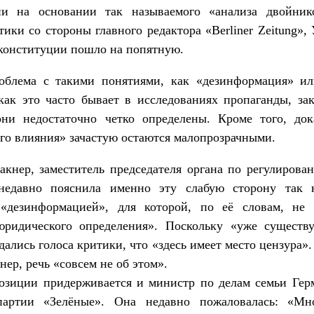
ии на основании так называемого «анализа двойник
тики со стороны главного редактора «Berliner Zeitung»,
конституции пошло на попятную.
облема с такими понятиями, как «дезинформация» и
как это часто бывает в исследованиях пропаганды, за
они недостаточно четко определены. Кроме того, дока
го влияния» зачастую остаются малопрозрачными.
акнер, заместитель председателя органа по регулиров
недавно пояснила именно эту слабую сторону так 
«дезинформацией», для которой, по её словам, не 
юридического определения». Поскольку «уже существу
здались голоса критики, что «здесь имеет место цензура».
нер, речь «совсем не об этом».
озиции придерживается и министр по делам семьи Гер
артии «Зелёные». Она недавно пожаловалась: «Мн