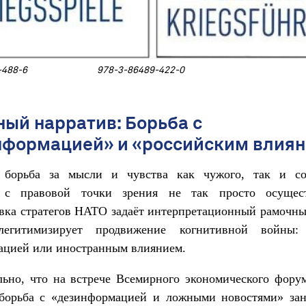
489-488-6 978-3-86489-422-0
ый нарратив: Борьба с
нформацией» и «российским влия
 борьба за мысли и чувства как чужого, так и со
 с правовой точки зрения не так просто осущес
ка стратегов НАТО задаёт интерпретационный рамочны
легитимизирует продвижение когнитивной войны:
ацией или иностранным влиянием.
ьно, что на встрече Всемирного экономического фору
 борьба с «дезинформацией и ложными новостями» зан