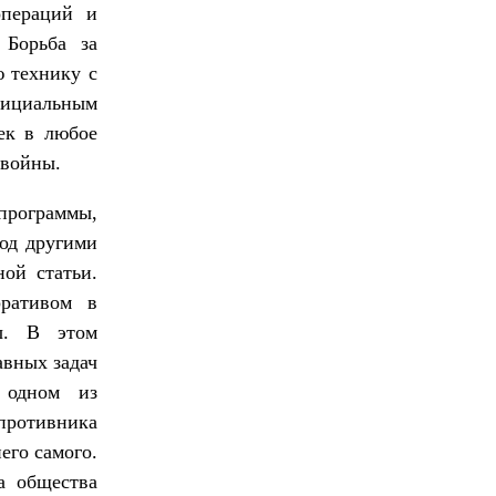
операций и
 Борьба за
ю технику с
фициальным
ек в любое
 войны.
программы,
под другими
ой статьи.
ративом в
ы. В этом
авных задач
В одном из
противника
его самого.
а общества