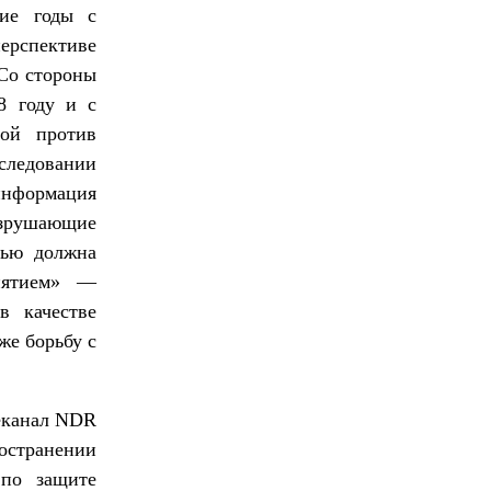
шие годы с
перспективе
 Со стороны
8 году и с
бой против
следовании
информация
азрушающие
лью должна
иятием» —
в качестве
же борьбу с
леканал NDR
странении
 по защите