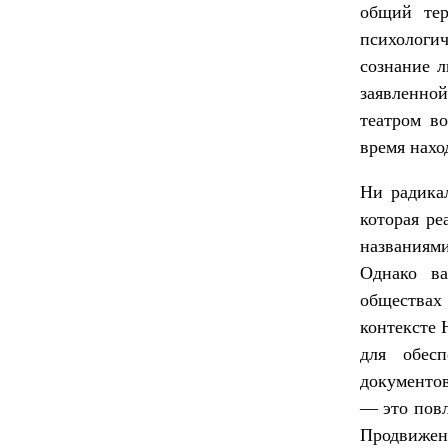
общий тер
психологи
сознание л
заявленно
театром в
время нахо
Ни радика
которая ре
названиям
Однако в
общества
контексте 
для обесп
документо
— это повл
Продвижен