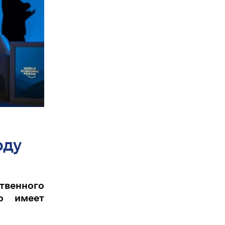
оду
твенного
о имеет