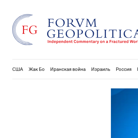
США
Жак Бо
Иранская война
Израиль
Россия