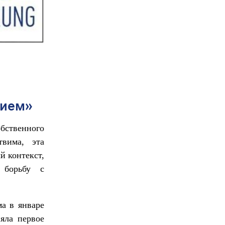
нием»
бственного
твима, эта
й контекст,
 борьбу с
ма в январе
яла первое