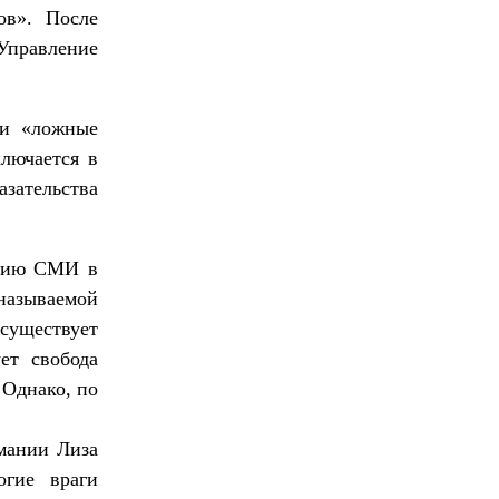
ов». После
 Управление
ли «ложные
ключается в
зательства
анию СМИ в
называемой
существует
ет свобода
 Однако, по
мании Лиза
огие враги