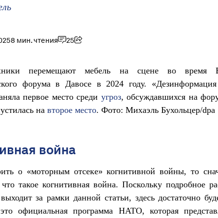
ель
025
8 мин. чтения
25
хники перемещают мебель на сцене во время В
ского форума в Давосе в 2024 году. «Дезинформаци
аняла первое место среди
угроз
, обсуждавшихся на фор
пустилась на
второе место
. Фото: Михаэль Бухольцер/dpa
ивная война
рить о «моторным отсеке» когнитивной войны, то сна
 что такое когнитивная война. Поскольку подробное р
выходит за рамки данной статьи, здесь достаточно буд
 это официальная программа НАТО, которая представ