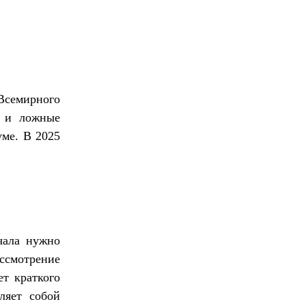
семирного
я и ложные
уме. В 2025
чала нужно
ассмотрение
ет краткого
ляет собой