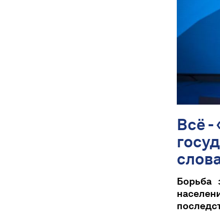
Всë -
госуд
слова
Борьба 
населе
последст