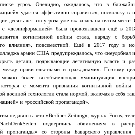
писке угроз. Очевидно, ожидалось, что в ближай
ацией» удастся эффективно справиться, поскольку в 
ие десять лет эта угроза уже оказалась на пятом месте.
 с «дезинформацией» была провозглашена ещё в 201
азвития когнитивной войны стала, наряду с борь
ого влияния», повсеместной. Ещё в 2017 году в ис
колледжа армии США предупреждалось, что «неудобная 
крыть детали, подрывающие легитимную власть и р
 между правительствами и гражданами». Поэтому це
 можно более всеобъемлющая «манипуляция воспр
, которая с момента признания когнитивной войны 
й военной технологии стала нормой, включая в себя так
ацией» и «российской пропагандой».
этим недавно газета «Berliner Zeitung», журнал Focus, те
achDenkSeiten подверглись обвинениям в распро
ой пропаганды» со стороны Баварского управления