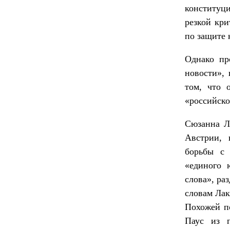
конституц
резкой кри
по защите 
Однако пр
новости», 
том, что 
«российско
Сюзанна Л
Австрии, 
борьбы с 
«единого 
слова», ра
словам Лак
Похожей п
Паус из п