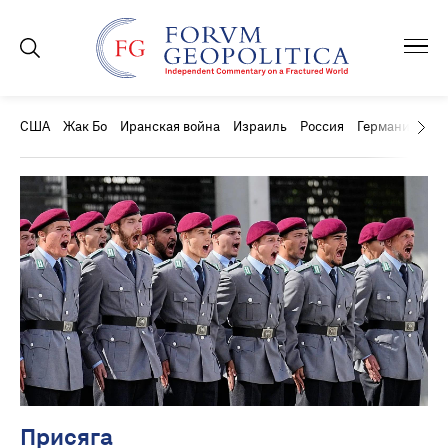
США
Жак Бо
Иранская война
Израиль
Россия
Германия
Ки
Присяга