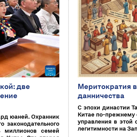
кой: две
Меритократия в
нение
данничества
С эпохи династии Т
Китае по-прежнему 
ард юаней. Охранник
управления в этой 
го законодательного
легитимности на За
ь миллионов семей