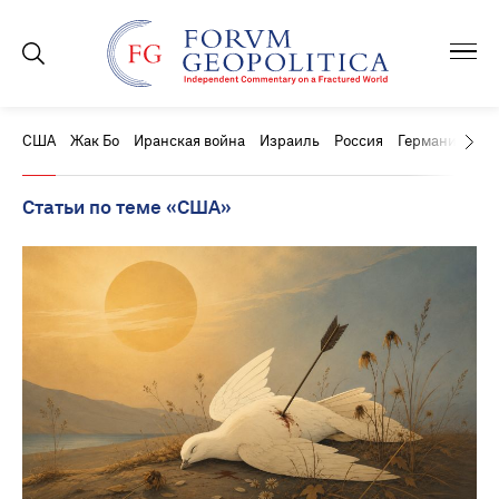
США
Жак Бо
Иранская война
Израиль
Россия
Германия
Ки
Статьи по теме «США»