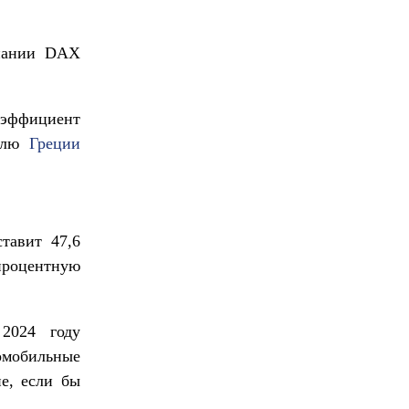
мпании DAX
оэффициент
телю
Греции
тавит 47,6
процентную
2024 году
омобильные
е, если бы