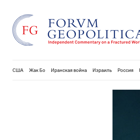
США
Жак Бо
Иранская война
Израиль
Россия