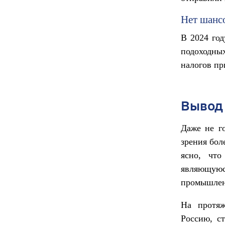
Нет шансо
В 2024 год
подоходных
налогов пр
Вывод
Даже не г
зрения бол
ясно, что
являющую
промышленн
На протяж
Россию, с