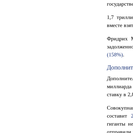
государств
1,7 трилл
вместе взят
Фридрих М
задолженн
(158%)
.
Дополнит
Дополните
миллиарда
ставку в 2
Совокупн
составит
гиганты н
отправили 