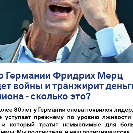
р Германии Фридрих Мерц
т войны и транжирит деньги 
иона - сколько это?
олее 80 лет у Германии снова появился лидер
е уступает прежнему по уровню лживости
 и который тратит немыслимые для бол
ммы. Мы подсчитали, и наш оптимизм иссяк.