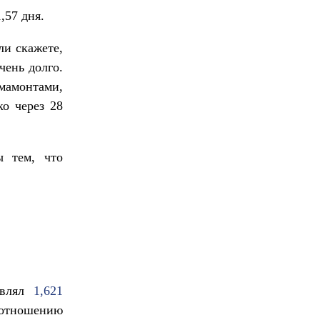
,57 дня.
ли скажете,
чень долго.
мамонтами,
ко через 28
ы тем, что
авлял
1,621
отношению