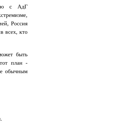
цию с АдГ
кстремизме,
ией, Россия
в всех, кто
 может быть
тот план -
ые обычным
.