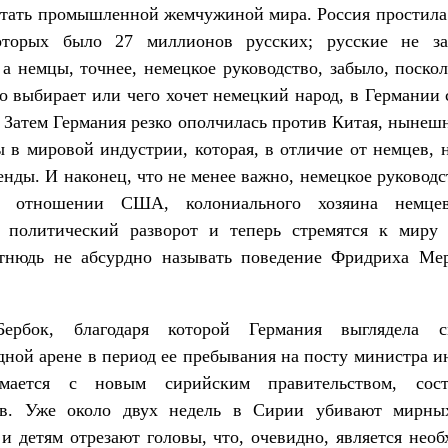
тать промышленной жемчужиной мира. Россия простила
оторых было 27 миллионов русских; русские не з
 а немцы, точнее, немецкое руководство, забыло, поскол
го выбирает или чего хочет немецкий народ, в Германии
 Затем Германия резко ополчилась против Китая, нынеш
в мировой индустрии, которая, в отличие от немцев, 
енды. И наконец, что не менее важно, немецкое руковод
в отношении США, колониального хозяина немцев
 политический разворот и теперь стремятся к миру 
тнюдь не абсурдно называть поведение Фридриха Ме
Бербок, благодаря которой Германия выглядела 
ной арене в период ее пребывания на посту министра 
имается с новым сирийским правительством, сос
ов. Уже около двух недель в Сирии убивают мирны
 детям отрезают головы, что, очевидно, является нео