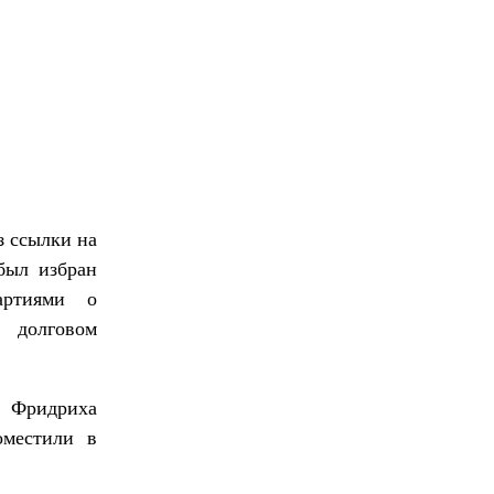
з ссылки на
 был избран
артиями о
 долговом
е Фридриха
оместили в