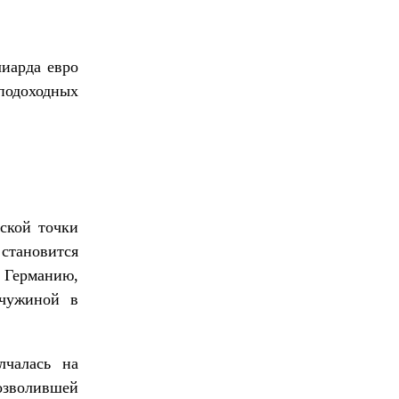
лиарда евро
 подоходных
ской точки
 становится
 Германию,
чужиной в
лчалась на
озволившей