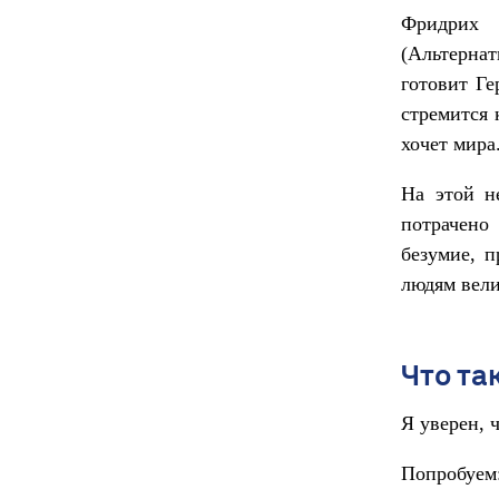
Фридрих 
(Альтернат
готовит Ге
стремится 
хочет мира
На этой не
потрачено
безумие, 
людям вел
Что та
Я уверен, 
Попробуем