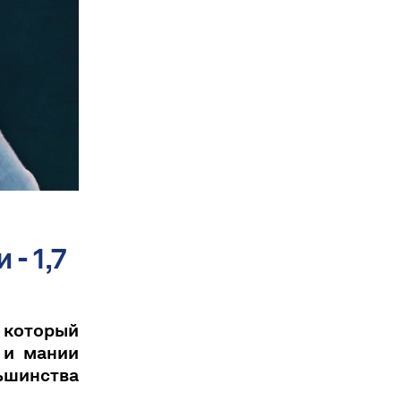
- 1,7
, который
 и мании
ьшинства