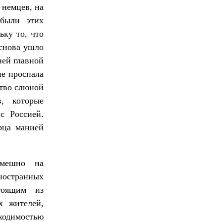
 немцев, на
абыли этих
ьку то, что
 снова ушло
ней главной
не проспала
ство слюной
, которые
с Россией.
рца манией
смешно на
иностранных
тоящим из
х жителей,
бходимостью