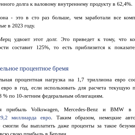
енного долга к валовому внутреннему продукту в 62,4%.
иона - это в сто раз больше, чем заработали все ко
ые в 2023 году.
ерц удвоит этот долг. Это приведет к тому, что к
ости составит 125%, то есть приблизится к показа
ельное процентное бремя
льная процентная нагрузка на 1,7 триллиона евро сос
 евро в год, если использовать для расчета текущую 
,8 % по 10-летним федеральным облигациям.
ая прибыль Volkswagen, Mercedes-Benz и BMW в 
29,2 миллиарда евро
. Таким образом, немецкие авт
е смогли бы выплатить даже проценты за такое безуми
всю свою прибыль в Берлин.