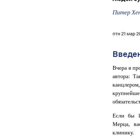
Питер Хе
птн 21 мар 2
Введе
Вчера я пр
автора: Та
канцлеро
крупнейш
обязательс
Если бы 1
Мерца, ва
клинику.