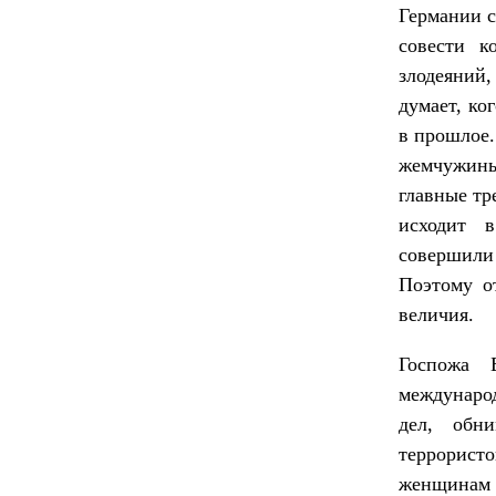
Германии с
совести к
злодеяний,
думает, ко
в прошлое.
жемчужины 
главные тр
исходит 
совершили
Поэтому о
величия.
Госпожа 
международ
дел, обн
террорист
женщинам и