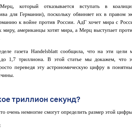
Мерц, который отказывается вступать в коали
ива для Германии), поскольку обвиняет их в правом э
рманию к войне против России. АдГ хочет мира с Росс
к миру, американцы хотят мира, а Мерц выступает проти
.
деле газета Handelsblatt сообщила, что на эти цели
 до 1,7 триллиона. В этой статье мы докажем, что э
просто переведя эту астрономическую цифру в понятн
ичины.
кое триллион секунд?
что очень немногие смогут определить размер этой цифры
: