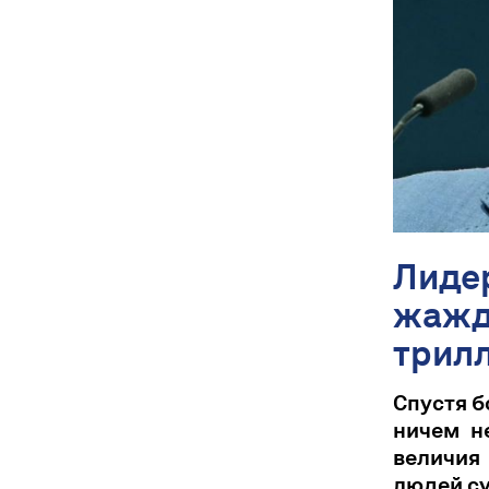
Лиде
жажде
трилл
Спустя б
ничем н
величия
людей су