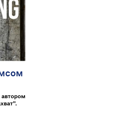
ймсом
 автором
хват".