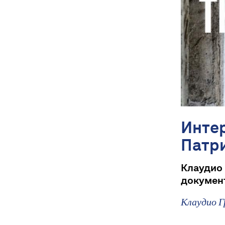
Инте
Патр
Клаудио
документ
Клаудио Г