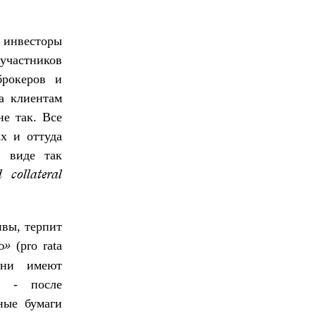
е инвесторы
участников
брокеров и
а клиентам
не так. Все
х и оттуда
в виде так
d collateral
ивы, терпит
(pro rata
ю»
Они имеют
а - после
ные бумаги