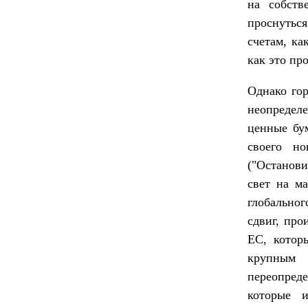
на собств
проснуться
счетам, ка
как это пр
Однако гор
неопредел
ценные бу
своего н
("Останови
свет на м
глобальног
сдвиг, про
ЕС, котор
крупным 
переопреде
которые 