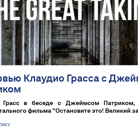
рвью Клаудио Грасса с Дже
иком
 Грасс в беседе с Джеймсом Патриком,
ального фильма "Остановите это! Великий за
расс