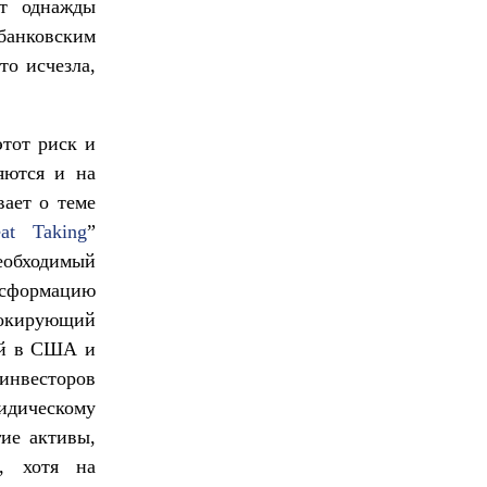
ут однажды
 банковским
то исчезла,
этот риск и
яются и на
ает о теме
at Taking
”
необходимый
нсформацию
 шокирующий
ний в США и
инвесторов
дическому
гие активы,
, хотя на