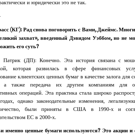
фактически и юридически это не так.
—
асс (КГ): Рад снова поговорить с Вами, Джеймс. Мно
еликий захват», введенный Дэвидом Уэббом, но не м
ожить его суть?
 Патрик (ДП): Конечно. Эта история связана с мош
кой, которая развилась в сфере финансовых услу
ование клиентских ценных бумаг в качестве залога для 
, а также передача их другим компаниям для об
ятивных операций. Эта практика стала широко распрос
 годах, однако законодательные изменения, легализую
ничество, были приняты в США в 1990-х и согл
ательством ЕС в 2000-х.
ьи именно ценные бумаги используются? Это акции и 