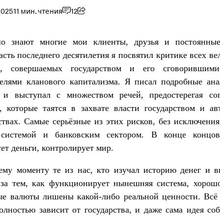
2025
11 мин. чтения
12
о знают многие мои клиенты, друзья и постоянные
сть последнего десятилетия я посвятил критике всех ве
й, совершаемых государством и его сговорившим
телями кланового капитализма. Я писал подробные ана
 и выступал с множеством речей, предостерегая со
, которые таятся в захвате власти государством и а
ствах. Самые серьёзные из этих рисков, без исключения
системой и банковским сектором. В конце концов
ет деньги, контролирует мир.
ему моменту те из нас, кто изучал историю денег и в
 за тем, как функционирует нынешняя система, хорошо
ые валюты лишены какой-либо реальной ценности. Всё
олностью зависит от государства, и даже сама идея со