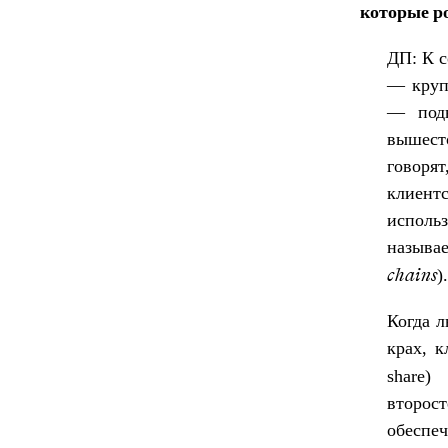
которые р
ДП: К с
— круп
— подв
вышест
говорят
клиент
исполь
называ
).
chains
Когда л
крах, 
share)
второс
обеспе