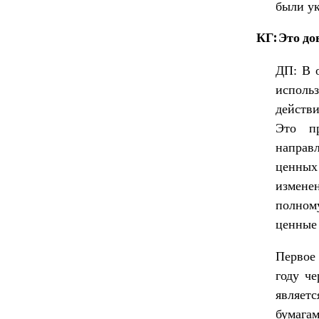
были ук
КГ: Это до
ДП: В 
исполь
действи
Это пр
направ
ценных
измене
полном
ценные 
Первое 
году че
являет
бумага