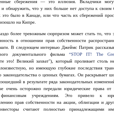
енные сбережения — это иллюзия. Вкладчики мог
 и обнаружить, что у них больше нет доступа к своим
к это было в Канаде, или что часть их сбережений прос
оизошло на Кипре.
аздо более тревожным сюрпризом может стать то, что 
енность в отношении прав собственности распростран
маги. В следующем интервью Джеймс Патрик рассказыв
ового документального фильма
“STOP IT! The Gre
те это! Великий захват"), который проливает столь 
алоизвестную, но имеющую глубокие последствия тра
о законодательства о ценных бумагах. Он раскрывает
изошедший в результате ряда законодательных измене
ые очень осторожно передали юридические права от 
финансовым учреждениям. Это привело к юри
лению прав собственности на акции, облигации и дру
инвесторы считают полностью принадлежащими им