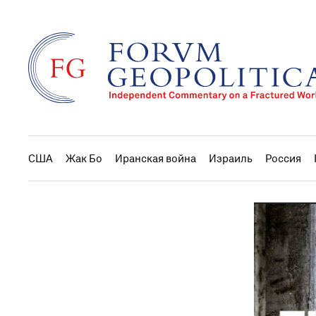
США
Жак Бо
Иранская война
Израиль
Россия