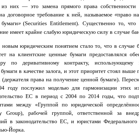
 из них — это замена прямого права собственности
 на договорное требование к ней, называемое
«право н
(Securities Entitlement). Существенно то, что
 бумаги»
ние имеет крайне слабую юридическую силу в случае бан
 новым юридическим понятием стало то, что в случае 
тет на клиентские ценные бумаги предоставлялся обе
ору по деривативному контракту, использующему 
бумаги в качестве залога, и этот приоритет стоял выше 
 (держателя права на получение ценной бумаги). Перес
94 году послужил моделью для гармонизации этих и
дательство ЕС в период с 2004 по 2014 годы, что под
нтами между «Группой по юридической определённос
nty Group), рабочей группой, ответственной за внед
ний в законодательство ЕС, и юристами Федерального 
Нью-Йорка.