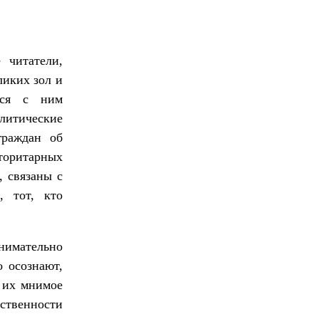
 читатели,
ликих зол и
ися с ним
литические
граждан об
вторитарных
, связаны с
, тот, кто
нимательно
 осознают,
 их мнимое
бственности