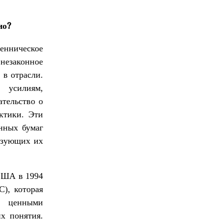
но?
шенническое
незаконное
 в отрасли.
 усилиям,
ательство о
ктики. Эти
енных бумаг
ьзующих их
 США в 1994
C), которая
с ценными
х понятия.