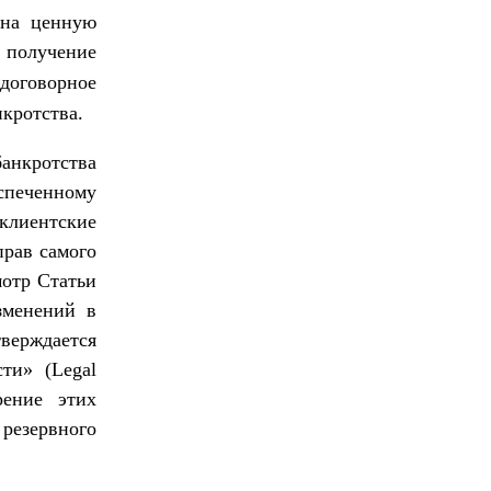
 на ценную
а получение
 договорное
кротства.
банкротства
спеченному
клиентские
прав самого
мотр Статьи
зменений в
тверждается
ти» (Legal
рение этих
резервного