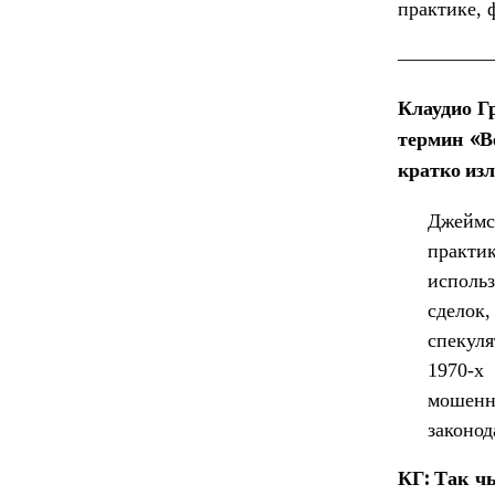
практике, 
————
Клаудио Гр
термин «В
кратко изл
Джеймс
практи
использ
сделок
спекул
1970-х
мошен
законод
КГ: Так ч