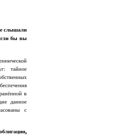
гие слышали
огли бы вы
еннической
г: тайное
собственных
еспечения
транённой в
щие данное
асованы с
облигации,