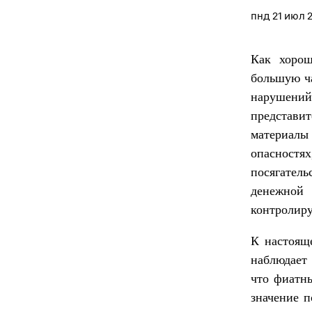
пнд 21 июл 
Как хорош
большую ча
нарушени
представи
материалы
опасностях
посягатель
денежной 
контролиру
К настоящ
наблюдает
что фиатн
значение п