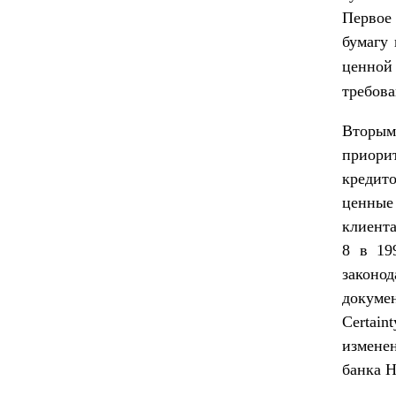
Первое
бумагу
ценной
требова
Вторым
приори
кредит
ценные 
клиента
8 в 19
законо
докуме
Certai
измене
банка 