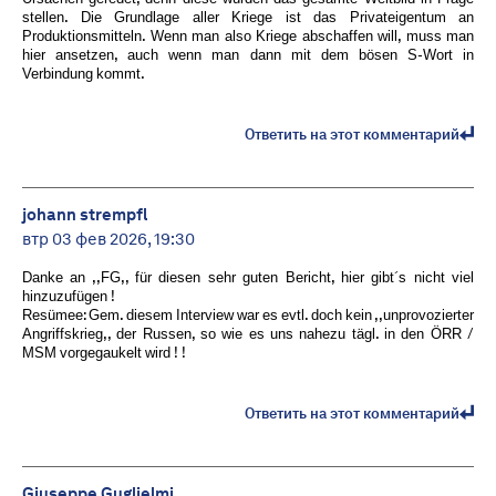
stellen. Die Grundlage aller Kriege ist das Privateigentum an
Produktionsmitteln. Wenn man also Kriege abschaffen will, muss man
hier ansetzen, auch wenn man dann mit dem bösen S-Wort in
Verbindung kommt.
Ответить на этот комментарий
johann strempfl
втр 03 фев 2026, 19:30
Danke an ,,FG,, für diesen sehr guten Bericht, hier gibt´s nicht viel
hinzuzufügen !
Resümee: Gem. diesem Interview war es evtl. doch kein ,,unprovozierter
Angriffskrieg,, der Russen, so wie es uns nahezu tägl. in den ÖRR /
MSM vorgegaukelt wird ! !
Ответить на этот комментарий
Giuseppe Guglielmi