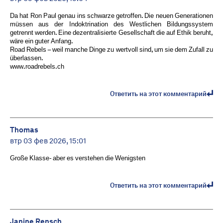
Da hat Ron Paul genau ins schwarze getroffen. Die neuen Generationen
müssen aus der Indoktrination des Westlichen Bildungssystem
getrennt werden. Eine dezentralisierte Gesellschaft die auf Ethik beruht,
wäre ein guter Anfang.
Road Rebels – weil manche Dinge zu wertvoll sind, um sie dem Zufall zu
überlassen.
www.roadrebels.ch
Ответить на этот комментарий
Thomas
втр 03 фев 2026, 15:01
Große Klasse- aber es verstehen die Wenigsten
Ответить на этот комментарий
Janine Rensch