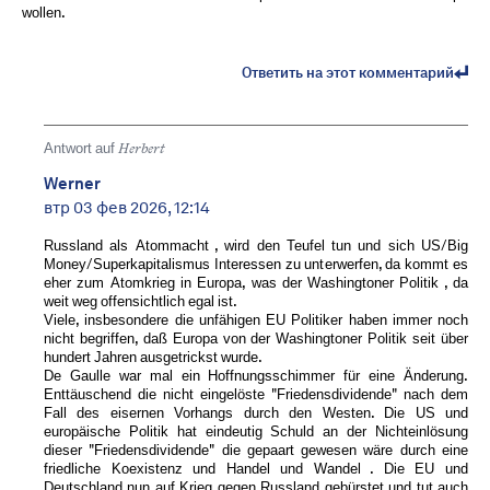
wollen.
Ответить на этот комментарий
Antwort auf
Herbert
Werner
втр 03 фев 2026, 12:14
Russland als Atommacht , wird den Teufel tun und sich US/Big
Money/Superkapitalismus Interessen zu unterwerfen, da kommt es
eher zum Atomkrieg in Europa, was der Washingtoner Politik , da
weit weg offensichtlich egal ist.
Viele, insbesondere die unfähigen EU Politiker haben immer noch
nicht begriffen, daß Europa von der Washingtoner Politik seit über
hundert Jahren ausgetrickst wurde.
De Gaulle war mal ein Hoffnungsschimmer für eine Änderung.
Enttäuschend die nicht eingelöste "Friedensdividende" nach dem
Fall des eisernen Vorhangs durch den Westen. Die US und
europäische Politik hat eindeutig Schuld an der Nichteinlösung
dieser "Friedensdividende" die gepaart gewesen wäre durch eine
friedliche Koexistenz und Handel und Wandel . Die EU und
Deutschland nun auf Krieg gegen Russland gebürstet und tut auch