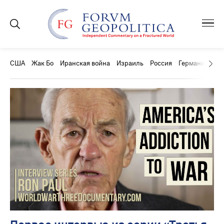
США
Жак Бо
Иранская война
Израиль
Россия
Германия
Ки