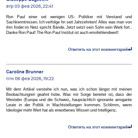
втр 03 фев 2026, 22:41
Ron Paul einer set wenigen US- Politiker mit Verstand und
Sachkenntnissen. Ich verfolge hn seit Jahrzehnten! Alles was man von
ihm findet im Netz spricht Bände. Jetzt setzt sein Sohn sein Werk fort .
Danke Ron Paul! The Ron Paul Institut ist auch emofehlendwert!
Ответить на этот комментарий
Caroline Brunner
птн 06 фев 2026, 19:22
Mit dem Artikel verstehe ich nun, was ich schon längst mit meinen
Beobachtungren geahnt hsbe. Was mir Sorge bereitet ist, dass der
Westebn (Europa und die Schweiz, haupsächlich ignorante arrogante
Leute in der Politik in Machtstellungen kommen. Schlimm, wenn
Ideologie mehr Wert hat als erworbenes Wissen und Intelligenz.
Ответить на этот комментарий