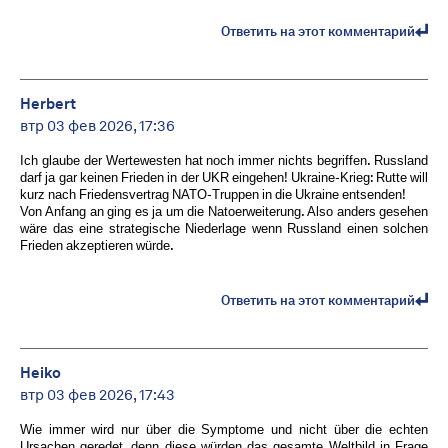
Ответить на этот комментарий
Herbert
втр 03 фев 2026, 17:36
Ich glaube der Wertewesten hat noch immer nichts begriffen. Russland
darf ja gar keinen Frieden in der UKR eingehen! Ukraine-Krieg: Rutte will
kurz nach Friedensvertrag NATO-Truppen in die Ukraine entsenden!
Von Anfang an ging es ja um die Natoerweiterung. Also anders gesehen
wäre das eine strategische Niederlage wenn Russland einen solchen
Frieden akzeptieren würde.
Ответить на этот комментарий
Heiko
втр 03 фев 2026, 17:43
Wie immer wird nur über die Symptome und nicht über die echten
Ursachen geredet, denn diese würden das gesamte Weltbild in Frage