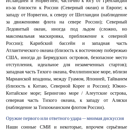
Исландией и Норвегией; частично к югу от Гренландии
из-за близости к России (Северный океан) и Европе; к
западу от Норвегии, к северу от Шотландии (наблюдение
за движениями флота на севере России); Северный
Ледовитый океан, иногда под льдом (сложно, но
максимальная маскировка, приближение к северной
России); Карибский бассейн и западная часть
Атлантического океана (близость к восточному побережью
США, иногда до Бермудских островов, безопасное место
отступления, идеальное для незамеченных стартов);
западная часть Тихого океана, Филлипинское море, вблизи
Марианской впадины, между Гуамом, Японией, Тайванем
(близость к Китаю, Северной Корее и России); Южно-
Китайское море; Берингово море / Алеутские острова,
северная часть Тихого океана, к западу от Аляски
(наблюдение за Тихоокеанским флотом России).
Оружие первого или ответного удара — мнимая дискуссия
Наши сонные СМИ и некоторые, впрочем серьёзные