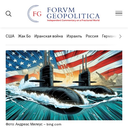
США
Жак Бо
Иранская война
Израиль
Россия
Германия
Ки
Фото: Андреас Милеус – bing.com