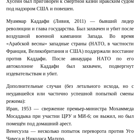
Хусейн был приговорен к смертной казни иракским судом
под надзором США и повешен.
Муаммар Каддафи (Ливия, 2011) — бывший лидер
революции и глава государства. Был захвачен и убит после
воздушной военной кампании Запада. Во время
«Арабской весны» западные страны (НАТО, в частности
Франция, Великобритания и США) поддержали восстание
против Каддафи. После авиаудара НАТО по его
автоколонне Каддафи был захвачен, подвергнут
издевательствам и убит.
Дополнительные случаи (без летального исхода, но с
неудавшейся или частично успешной попыткой смены
режима):
Иран, 1953 — свержение премьер-министра Мохаммеда
Мосаддыка при участии ЦРУ и MИ-6; он выжил, но был
помещён под домашний арест.
Венесуэла — несколько попыток переворота против Уго
Чавеса и Николаса Мадуро.