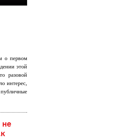
м о первом
дении этой
то разовой
ло интерес,
 публичные
 не
ак