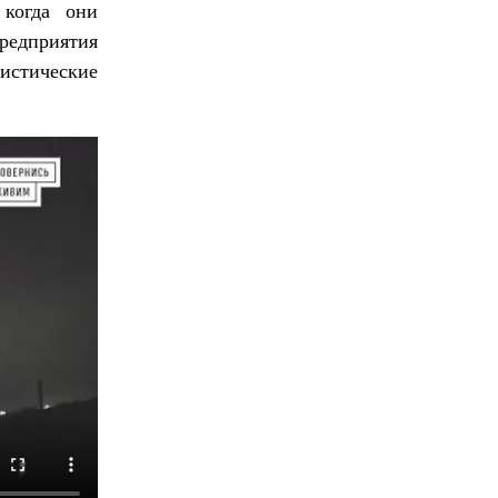
 когда они
едприятия
истические