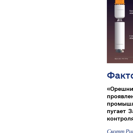
Факт
«Орешни
проявле
промышл
пугает З
контрол
Скотт Ри