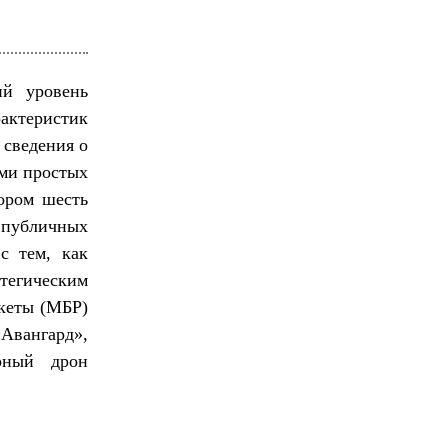
ий уровень
актеристик
 сведения о
ами простых
тором шесть
публичных
 с тем, как
тегическим
кеты (МБР)
Авангард»,
рный дрон