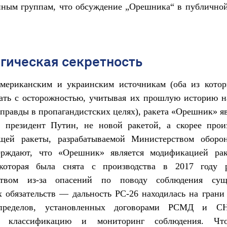
нным группам, что обсуждение „Орешника“ в публичной
гическая секретность
американским и украинским источникам (оба из котор
ать с осторожностью, учитывая их прошлую историю н
правды в пропагандистских целях), ракета «Орешник» яв
т президент Путин, не новой ракетой, а скорее прои
щей ракеты, разрабатываемой Министерством оборо
ждают, что «Орешник» является модификацией ра
которая была снята с производства в 2017 году 
ьством из-за опасений по поводу соблюдения сущ
 обязательств — дальность РС-26 находилась на грани
пределов, установленных договорами РСМД и СНВ
ло классификацию и мониторинг соблюдения. Что