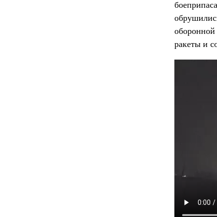
боеприпас
обрушили
оборонной
ракеты и с