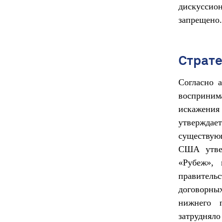
дискуссио
запрещено.
Страте
Согласно 
восприним
искажения 
утверждае
существую
США утвер
«Рубеж», 
правител
договорных
нижнего 
затрудня