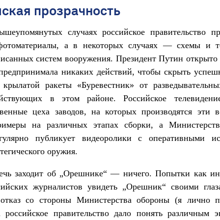
ская прозрачность
ышеупомянутых случаях российское правительство пр
фотоматериалы, а в некоторых случаях — схемы и т
исанных систем вооружения. Президент Путин открыто 
 предпринимала никаких действий, чтобы скрыть успеш
 крылатой ракеты «Буревестник» от разведывательны
ствующих в этом районе. Российское телевидени
твенные цеха заводов, на которых производятся эти в
римеры на различных этапах сборки, а Министерст
гулярно публикует видеоролики с оперативными и
атегического оружия.
речь заходит об „Орешнике“ — ничего. Попытки как ин
сийских журналистов увидеть „Орешник“ своими глаз
 отказ со стороны Министерства обороны (я лично п
 а российское правительство дало понять различным э