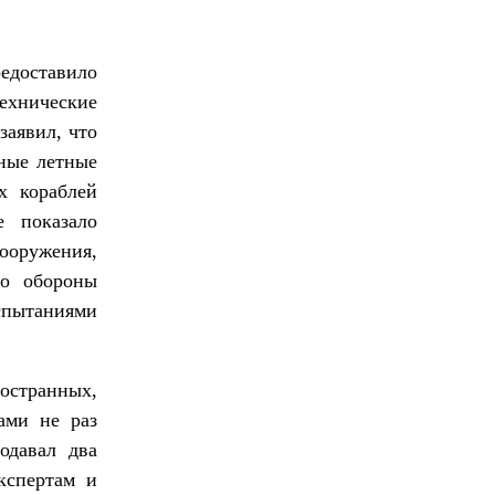
едоставило
ехнические
заявил, что
ные летные
х кораблей
е показало
ооружения,
во обороны
спытаниями
остранных,
ами не раз
одавал два
кспертам и