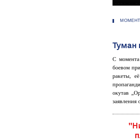
МОМЕНТ
Туман
С момента
боевом пр
ракеты, е
пропаганди
окутав „О
заявления 
"Н
п