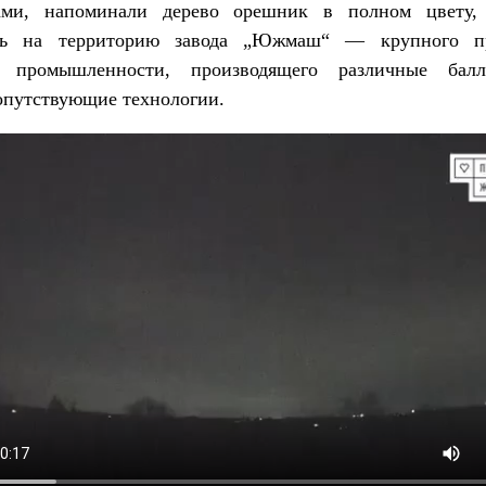
ами, напоминали дерево орешник в полном цвету,
сь на территорию завода „Южмаш“ — крупного пр
 промышленности, производящего различные балл
опутствующие технологии.