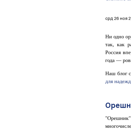
срд 26 ноя 
Ни одно ор
так, как 
Россия впе
года — ров
Наш блог с
для надеж
Орешн
"Орешник
многочисл