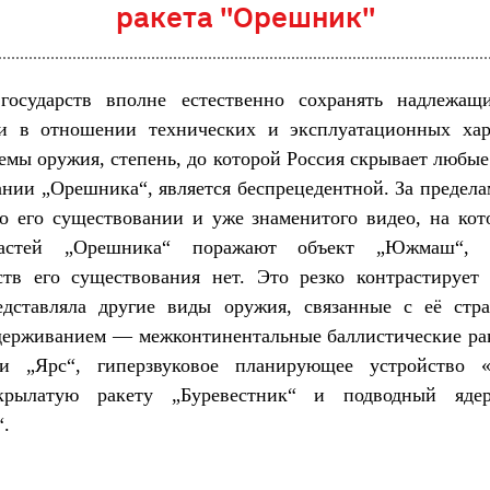
ракета "Орешник"
государств вполне естественно сохранять надлежащ
ти в отношении технических и эксплуатационных хар
емы оружия, степень, до которой Россия скрывает любые
нии „Орешника“, является беспрецедентной. За предел
о его существовании и уже знаменитого видео, на ко
астей „Орешника“ поражают объект „Южмаш“, 
ств его существования нет. Это резко контрастирует
едставляла другие виды оружия, связанные с её стра
держиванием — межконтинентальные баллистические ра
и „Ярс“, гиперзвуковое планирующее устройство «
крылатую ракету „Буревестник“ и подводный яде
“.