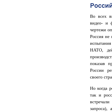
Россий
Во всех в
видео- и 
чертежи оп
Россия не
испытания
НАТО, дей
производс
показав п
России ре
своего стр
Но когда 
так и рос
встречали
запроса),