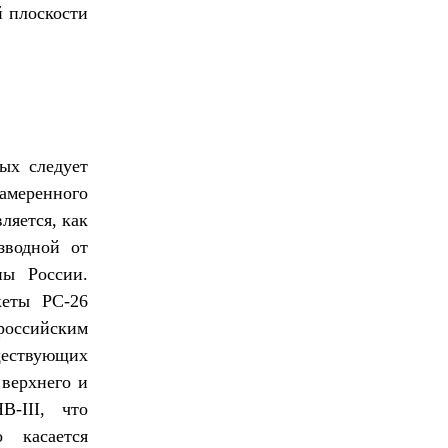
 плоскости
ых следует
амеренного
ляется, как
зводной от
ны России.
кеты РС-26
российским
ествующих
 верхнего и
-III, что
 касается