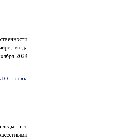
ественности
ире, когда
ноября 2024
ТО - повод
следы его
кассетными