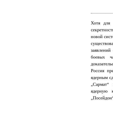
Хотя для 
секретнос
новой сист
существова
заявлений 
боевых ч
доказатель
Россия пр
ядерным с
„Сармат“ 
ядерную 
„Посейдон