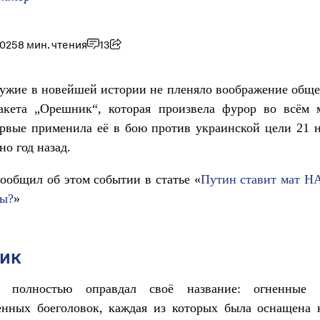
2025
8 мин. чтения
13
ужие в новейшей истории не пленяло воображение общ
ракета „Орешник“, которая произвела фурор во всём м
рвые применила её в бою против украинской цели 21 
но год назад.
ообщил об этом событии в статье «
Путин ставит мат НА
ды?
»
ик
" полностью оправдал своё название: огненные 
енных боеголовок, каждая из которых была оснащена 