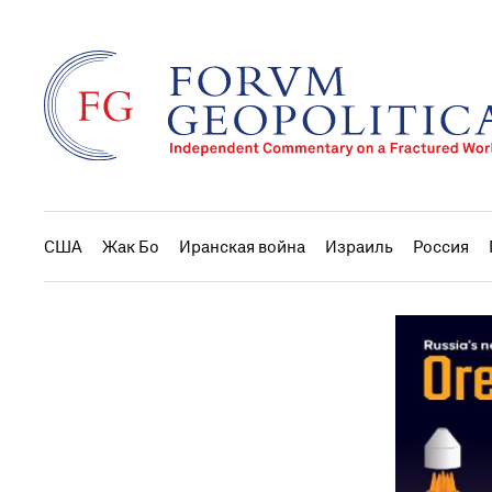
США
Жак Бо
Иранская война
Израиль
Россия