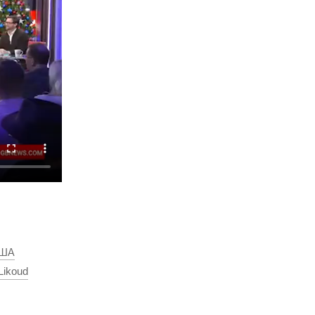
ША
Likoud