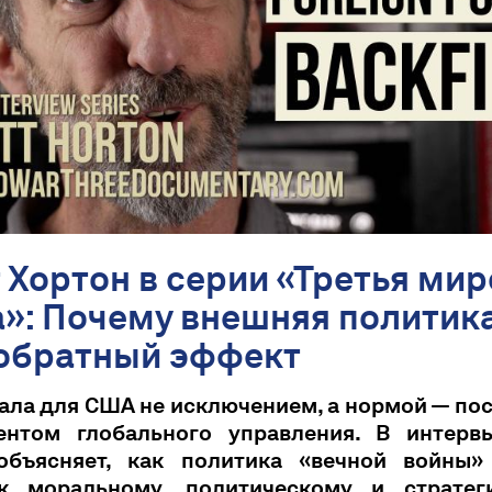
 Хортон в серии «Третья ми
а»: Почему внешняя политик
 обратный эффект
ала для США не исключением, а нормой — п
ентом глобального управления. В интерв
объясняет, как политика «вечной войны»
к моральному, политическому и стратег