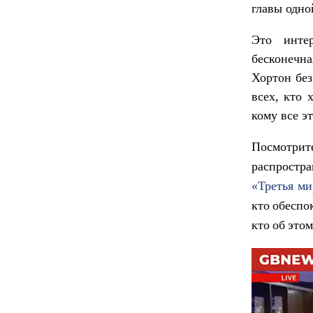
главы одно
Это инте
бесконечн
Хортон без
всех, кто 
кому все э
Посмотрит
распростр
«
Третья ми
кто обеспо
кто об этом