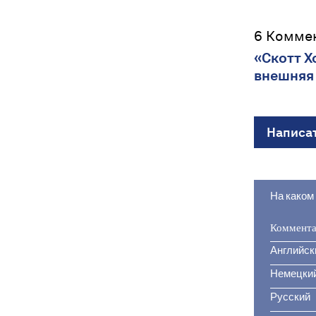
6 Комме
«Скотт Х
внешняя
Написа
На каком
Коммента
Английск
Немецки
Русский