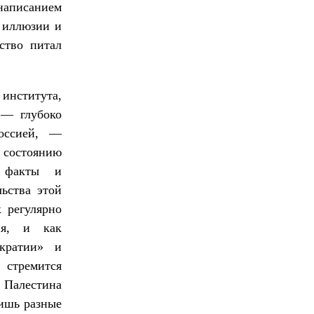
аписанием
 иллюзии и
ство питал
 института,
— глубоко
оссией, —
состоянию
е факты и
льства этой
 регулярно
ия, и как
ократии» и
стремится
, Палестина
лишь разные