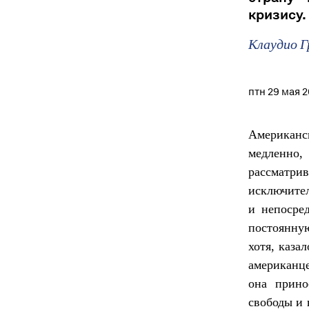
кризису.
Клаудио Г
птн 29 мая 
Американс
медленно,
рассматри
исключител
и непосре
постоянную
хотя, каза
американце
она прино
свободы и