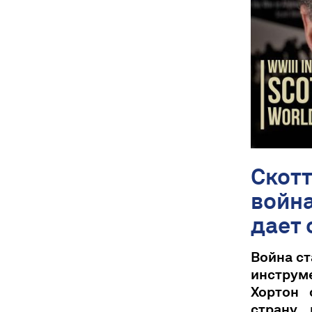
Скотт
войн
дает
Война ст
инструм
Хортон 
страну 