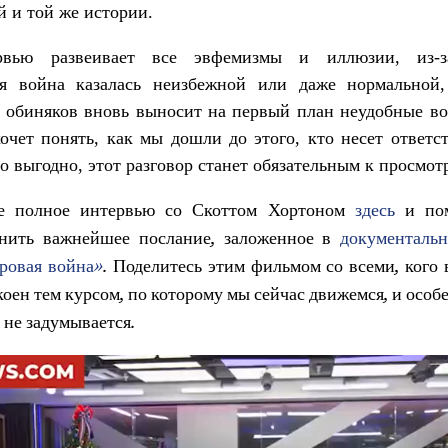
й и той же истории.
рвью развеивает все эвфемизмы и иллюзии, из-з
ая война казалась неизбежной или даже нормальной,
 обиняков вновь выносит на первый план неудобные в
хочет понять, как мы дошли до этого, кто несет ответс
то выгодно, этот разговор станет обязательным к просмотр
е полное интервью со Скоттом Хортоном
здесь
и пом
документаль
анить важнейшее послание, заложенное в
ровая война»
. Поделитесь этим фильмом со всеми, кого 
коен тем курсом, по которому мы сейчас движемся, и особе
 не задумывается.