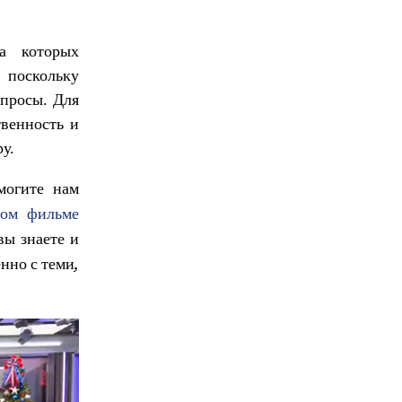
а которых
 поскольку
опросы. Для
твенность и
у.
огите нам
ном фильме
вы знаете и
нно с теми,