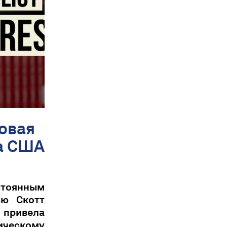
ровая
а США
остоянным
ью Скотт
 привела
ическому