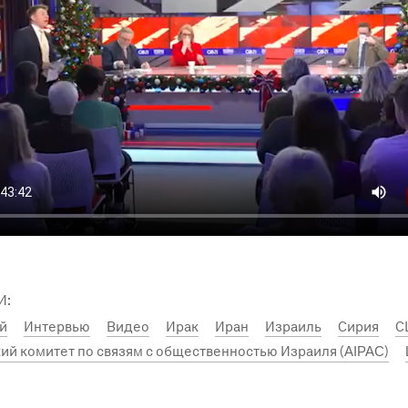
И:
й
Интервью
Видео
Ирак
Иран
Израиль
Сирия
С
ий комитет по связям с общественностью Израиля (AIPAC)