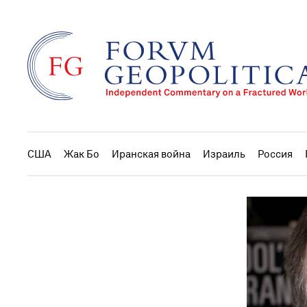
США
Жак Бо
Иранская война
Израиль
Россия