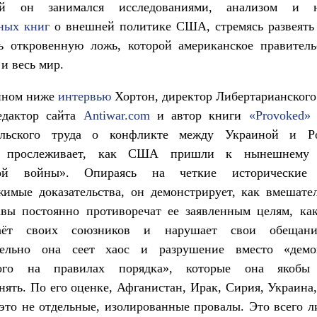
тий он занимался исследованиями, анализом и н
ных книг
о внешней политике США, стремясь развеять
ть откровенную ложь, которой американское правитель
 и весь мир.
нном ниже
интервью
Хортон, директор Либертарианского
едактор сайта
Antiwar.com
и автор книги
«Provoked»
тельского труда о конфликте между Украиной и Р
о прослеживает, как США пришли к нынешнему 
ной войны». Опираясь на четкие исторически
имые доказательства, он демонстрирует, как вмешате
авы постоянно противоречат ее заявленным целям, как
аёт своих союзников и нарушает свои обещан
тельно она сеет хаос и разрушение вместо «дем
ного на правилах порядка», которые она якобы 
нять. По его оценке, Афганистан, Ирак, Сирия, Украина
то не отдельные, изолированные провалы. Это всего 