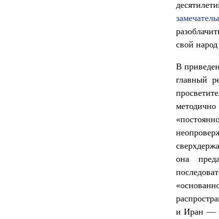
десятиле
замечатель
разоблачи
свой народ
В приведе
главный р
просвети
методичн
«постоян
неопроверж
сверхдерж
она пред
последова
«основан
распростра
и Иран — э