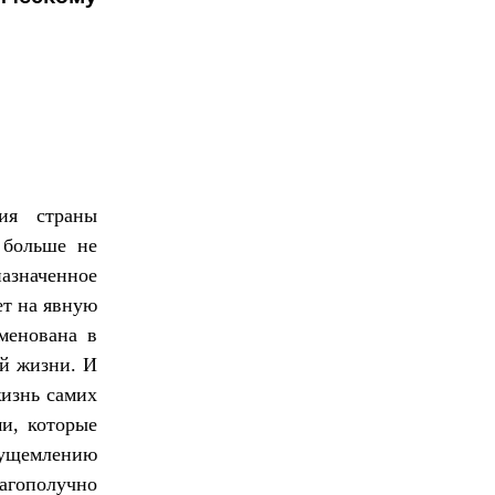
гия страны
 больше не
азначенное
ет на явную
менована в
ой жизни. И
жизнь самих
ми, которые
 ущемлению
агополучно