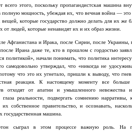
т всего этого, поскольку пропагандистская машина вн
а полную мощность, убеждая их, что вечная война — это
х вещей, которые государство должно делать для их же б
х от людей, которые ненавидят их и их образ жизни.
ле Афганистана и Ирака, после Сирии, после Украины, 
 после Ирана даже те, кто в прошлом с гордостью заявл
ся политикой», начали понимать, что политика интересу
то самодовольно утверждал, что «никогда не удосужив
потому что это их угнетало, пришли к выводу, что гне
стная реакция. К настоящему моменту все больш
ев отходят от апатии и умышленного невежества 
в глаза реальности, подвергать сомнению нарративы, 
 их собственное правительство, и осознавать, наскол
х государственная машина.
ртон сыграл в этом процессе важную роль. На п