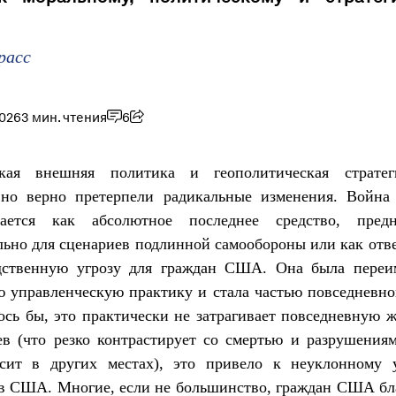
расс
2026
3 мин. чтения
6
кая внешняя политика и геополитическая страте
 но верно претерпели радикальные изменения. Война
вается как абсолютное последнее средство, предн
ьно для сценариев подлинной самообороны или как отв
дственную угрозу для граждан США. Она была переи
 управленческую практику и стала частью повседневн
лось бы, это практически не затрагивает повседневную 
в (что резко контрастирует со смертью и разрушения
сит в других местах), это привело к неуклонному
 в США. Многие, если не большинство, граждан США бл