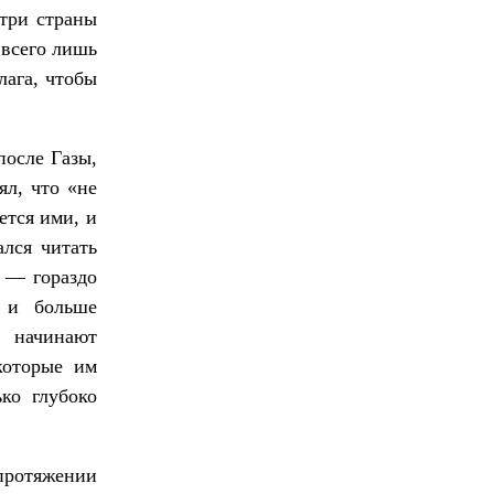
утри страны
 всего лишь
лага, чтобы
после Газы,
ял, что «не
ется ими, и
ался читать
в — гораздо
е и больше
и начинают
которые им
ько глубоко
ротяжении