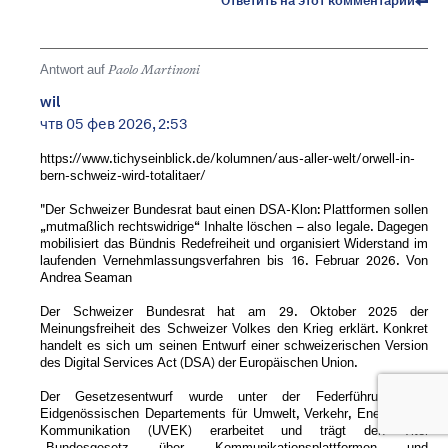
Ответить на этот комментарий
Antwort auf
Paolo Martinoni
wil
чтв 05 фев 2026, 2:53
https://www.tichyseinblick.de/kolumnen/aus-aller-welt/orwell-in-
bern-schweiz-wird-totalitaer/
"Der Schweizer Bundesrat baut einen DSA-Klon: Plattformen sollen
„mutmaßlich rechtswidrige“ Inhalte löschen – also legale. Dagegen
mobilisiert das Bündnis Redefreiheit und organisiert Widerstand im
laufenden Vernehmlassungsverfahren bis 16. Februar 2026. Von
Andrea Seaman
Der Schweizer Bundesrat hat am 29. Oktober 2025 der
Meinungsfreiheit des Schweizer Volkes den Krieg erklärt. Konkret
handelt es sich um seinen Entwurf einer schweizerischen Version
des Digital Services Act (DSA) der Europäischen Union.
Der Gesetzesentwurf wurde unter der Federführung des
Eidgenössischen Departements für Umwelt, Verkehr, Energie und
Kommunikation (UVEK) erarbeitet und trägt den Titel
„Bundesgesetz über Kommunikationsplattformen und