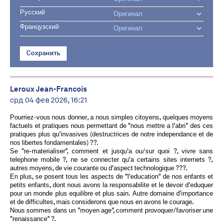
Русский
Французский
Сохранить
Leroux Jean-Francois
срд 04 фев 2026, 16:21
Pourriez-vous nous donner, a nous simples citoyens, quelques moyens
factuels et pratiques nous permettant de "nous mettre a l'abri" des ces
pratiques plus qu'invasives (destructrices de notre independance et de
nos libertes fondamentales) ??.
Se "re-materialiser", comment et jusqu'a ou/sur quoi ?, vivre sans
telephone mobile ?, ne se connecter qu'a certains sites internets ?,
autres moyens, de vie courante ou d'aspect technologique ???.
En plus, se posent tous les aspects de "l'education" de nos enfants et
petits enfants, dont nous avons la responsabilite et le devoir d'eduquer
pour un monde plus equilibre et plus sain. Autre domaine d'importance
et de difficultes, mais considerons que nous en avons le courage.
Nous sommes dans un "moyen age", comment provoquer/favoriser une
"renaissance" ?.