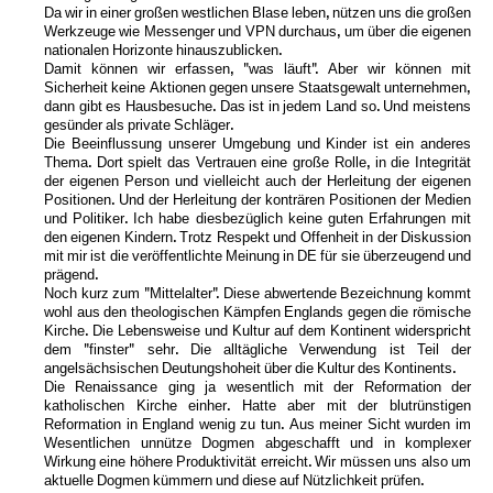
Da wir in einer großen westlichen Blase leben, nützen uns die großen
Werkzeuge wie Messenger und VPN durchaus, um über die eigenen
nationalen Horizonte hinauszublicken.
Damit können wir erfassen, "was läuft". Aber wir können mit
Sicherheit keine Aktionen gegen unsere Staatsgewalt unternehmen,
dann gibt es Hausbesuche. Das ist in jedem Land so. Und meistens
gesünder als private Schläger.
Die Beeinflussung unserer Umgebung und Kinder ist ein anderes
Thema. Dort spielt das Vertrauen eine große Rolle, in die Integrität
der eigenen Person und vielleicht auch der Herleitung der eigenen
Positionen. Und der Herleitung der konträren Positionen der Medien
und Politiker. Ich habe diesbezüglich keine guten Erfahrungen mit
den eigenen Kindern. Trotz Respekt und Offenheit in der Diskussion
mit mir ist die veröffentlichte Meinung in DE für sie überzeugend und
prägend.
Noch kurz zum "Mittelalter". Diese abwertende Bezeichnung kommt
wohl aus den theologischen Kämpfen Englands gegen die römische
Kirche. Die Lebensweise und Kultur auf dem Kontinent widerspricht
dem "finster" sehr. Die alltägliche Verwendung ist Teil der
angelsächsischen Deutungshoheit über die Kultur des Kontinents.
Die Renaissance ging ja wesentlich mit der Reformation der
katholischen Kirche einher. Hatte aber mit der blutrünstigen
Reformation in England wenig zu tun. Aus meiner Sicht wurden im
Wesentlichen unnütze Dogmen abgeschafft und in komplexer
Wirkung eine höhere Produktivität erreicht. Wir müssen uns also um
aktuelle Dogmen kümmern und diese auf Nützlichkeit prüfen.