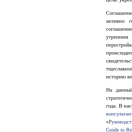
Соглашение
активно г
соглашени
утренним 
перестро
происход
свидетельс
тщеславно
историю ве
На данный
стратегич
года. В на
консультан
«
Руководс
Guide to Re