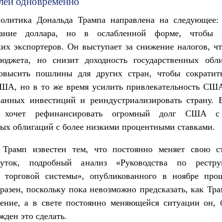
лей одновременно
политика Дональда Трампа направлена на следующее: 
вание доллара, но в ослабленной форме, чтобы п
их экспортеров. Он выступает за снижение налогов, ч
юджета, но снизит доходность государственных обл
овысить пошлины для других стран, чтобы сократит
ША, но в то же время усилить привлекательность США
ранных инвестиций и реиндустриализировать страну. 
 хочет рефинансировать огромный долг США 
ых облигаций с более низкими процентными ставками.
 Трамп известен тем, что постоянно меняет свою с
уток, подробный анализ «Руководства по рестру
й торговой системы», опубликованного в ноябре прош
разен, поскольку пока невозможно предсказать, как Тр
ение, а в свете постоянно меняющейся ситуации он, 
жден это сделать.