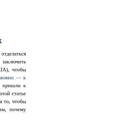
к
 отделаться
 заключить
ША), чтобы
зможно — к
ы пришли к
этой статье
а то, чтобы
им, почему