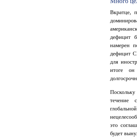
Много це
Вкратце, 
доминиро
американск
дефицит б
намерен п
дефицит С
для иност
итоге он
долгосрочн
Поскольку
течение с
глобально
нецелесооб
это соглаш
будет выну