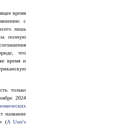
оящее время
равнению с
всего лишь
 на полную
оглашения
риде, что
оже время и
ериканскую
сть только
ябре 2024
номических
ит название
» (
A User's