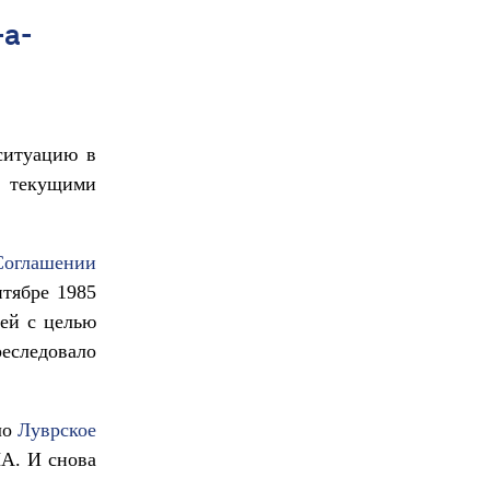
-а-
ситуацию в
с текущими
Соглашении
нтябре 1985
ей с целью
еследовало
ло
Луврское
ША. И снова