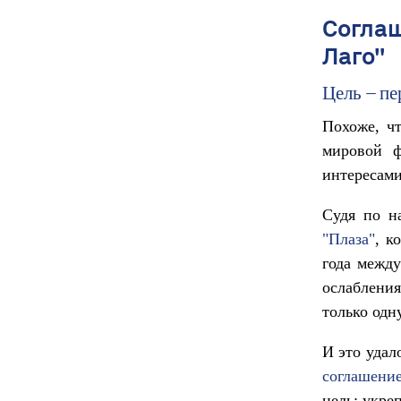
Соглаш
Лаго"
Цель – п
Похоже, ч
мировой ф
интересами
Судя по н
"Плаза"
, к
года межд
ослаблени
только одн
И это удал
соглашени
цель: укре