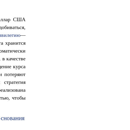
доллар США
добиваться,
ивилегию
—
та хранится
атически
 в качестве
дение курса
ни потеряют
 стратегия
еализована
стью, чтобы
основания