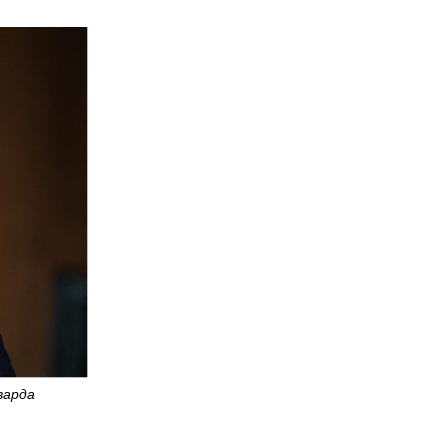
варда