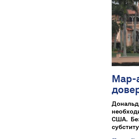
Мар-а
довер
Дональд 
необход
США. Бе
субститу