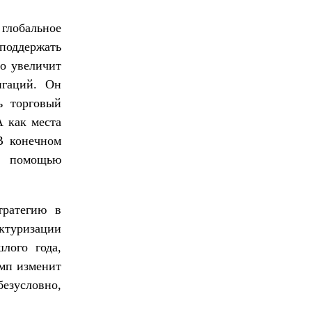
глобальное
оддержать
то увеличит
игаций. Он
ь торговый
 как места
В конечном
с помощью
тратегию в
ктуризации
лого года,
амп изменит
безусловно,