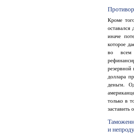
Противор
Кроме тог
оставался 
иначе пот
которое да
во всем
рефинансир
резервной 
доллара пр
деньги. О
американц
только в т
заставить 
Таможенн
и непрод