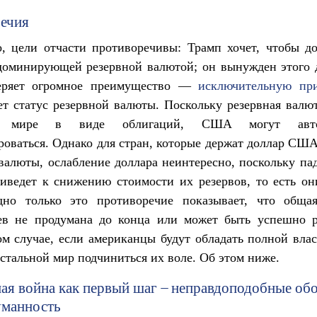
ечия
о, цели отчасти противоречивы: Трамп хочет, чтобы 
доминирующей резервной валютой; он вынужден этого 
еряет огромное преимущество —
исключительную пр
ет статус резервной валюты. Поскольку резервная валю
 мире в виде облигаций, США могут автом
оваться. Однако для стран, которые держат доллар США
валюты, ослабление доллара неинтересно, поскольку па
иведет к снижению стоимости их резервов, то есть о
дно только это противоречие показывает, что общая
ев не продумана до конца или может быть успешно р
ом случае, если американцы будут обладать полной вла
остальной мир подчиниться их воле. Об этом ниже.
ая война как первый шаг – неправдоподобные об
уманность