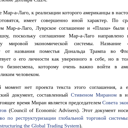
 Мар-а-Лаго, к реализации которого американцы в наст
отовятся, имеет совершенно иной характер. По с
ем Мар-а-Лаго, Луврское соглашение и «Плаза» были 
шоу, поскольку соглашение Мар-а-Лаго направлено
йку мировой экономической системы. Название с
ит от названия поместья Дональда Трампа во Фло
твует о его личности как уверенного в себе, но в т
го бизнесмена, которому очень важно войти в ам
ликим человеком.
 момент нет проекта текста этого соглашения, а е
еский документ, составленный
Стивеном Мираном
в но
стоящее время Миран является председателем
Совета эко
тов
(Council of Economic Advisers). Этот документ нос
тво по реструктуризации глобальной торговой системы
structuring the Global Trading System
).