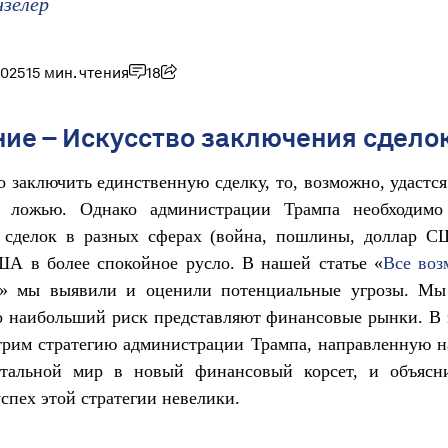
нзелер
2025
15 мин. чтения
18
ие – Искусство заключения сдело
 заключить единственную сделку, то, возможно, удастся
 ложью. Однако администрации Трампа необходимо
 сделок в разных сферах (война, пошлины, доллар С
ША в более спокойное русло. В нашей статье «
Все во
» мы выявили и оценили потенциальные угрозы. М
о наибольший риск представляют финансовые рынки. В 
рим стратегию администрации Трампа, направленную н
стальной мир в новый финансовый корсет, и объясн
спех этой стратегии невелики.