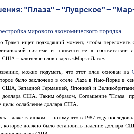
ения: "Плаза" – "Луврское" – "Мар
ерестройка мирового экономического порядка
то Трамп ищет подходящий момент, чтобы переломить 
инансовой системе и привести ее в соответствие 
 США – ключевое слово здесь «Мар-а-Лаго».
азванию, можно подумать, что этот план основан на
оторое было заключено в отеле Plaza в Нью-Йорке в се
у США, Западной Германией, Японией и Великобритани
я доллара США. Таким образом, Соглашение "Плаза" пр
у цель: ослабление доллара США.
ось – даже слишком, – потому что в 1987 году последова
е
, которое должно было остановить падение доллара С
пление доллара США.