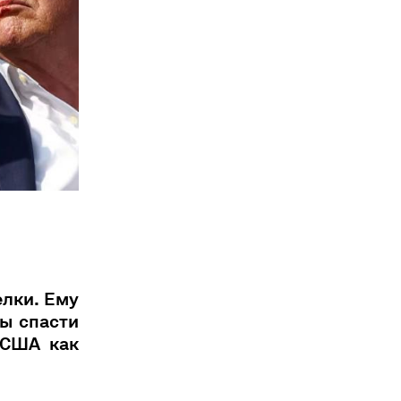
елки. Ему
ы спасти
 США как