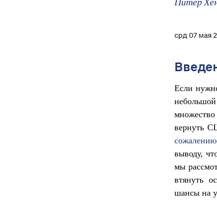
Питер Хе
срд 07 мая 
Введен
Если нужно
небольшой
множество
вернуть С
сожалению
выводу, чт
мы рассмот
втянуть о
шансы на у