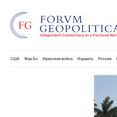
США
Жак Бо
Иранская война
Израиль
Россия