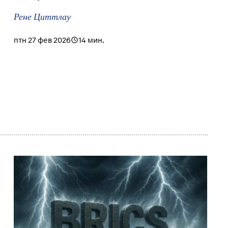
Рене Циттлау
птн 27 фев 2026
14 мин.