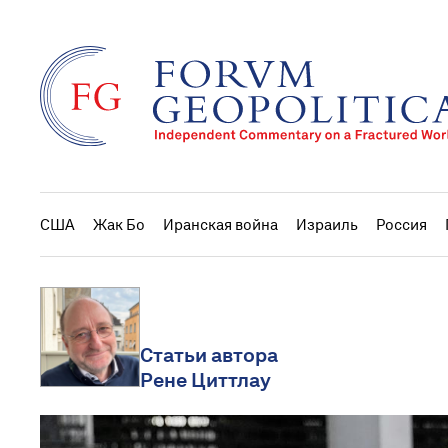
США
Жак Бо
Иранская война
Израиль
Россия
Статьи автора
Рене Циттлау