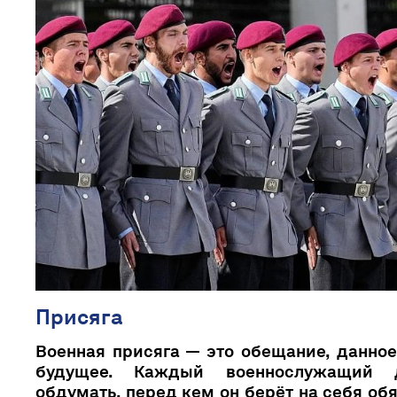
Присяга
Военная присяга — это обещание, данно
будущее. Каждый военнослужащий 
обдумать, перед кем он берёт на себя об