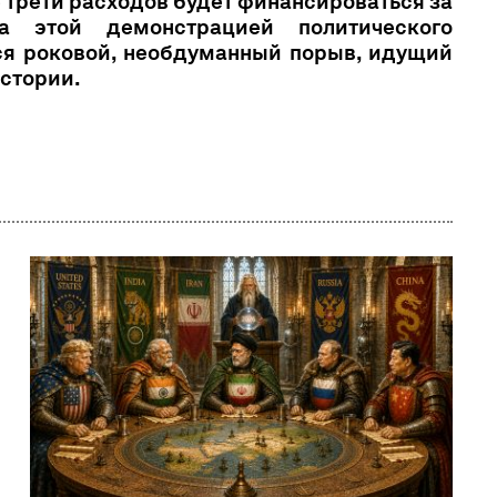
е трети расходов будет финансироваться за
а этой демонстрацией политического
ся роковой, необдуманный порыв, идущий
истории.