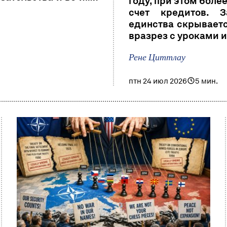
году, при этом боле
счет кредитов. З
единства скрывает
вразрез с уроками 
Рене Циттлау
птн 24 июл 2026
5 мин.