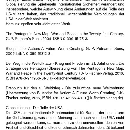
Globalisierung die Spielregeln internationaler Sicherheit verändert und
insbesondere, welche Auswirkung diese Änderungen auf die Rolle des
US-Militärs haben, das traditionell wirtschaftliche Verbindungen der
USA in der Welt absichert.
Herauszugreifen sein wichtigstes Werk
The Pentagon’s New Map. War and Peace in the Twenty-first Century.
G. P. Putnam’s Sons, 2004, ISBN 0-399-15175-3.
Blueprint for Action: A Future Worth Creating. G. P. Putnam’s Sons,
2005, ISBN 0-399-15312-8.
Der Weg in die Weltdiktatur - Krieg und Frieden im 21. Jahrhundert. Die
Strategie des Pentagon (Übersetzung von The Pentagon’s New Map.
War and Peace in the Twenty-first Century.) J-K-Fischer-Verlag, 2016,
ISBN 978-3-941956-51-3. (j-k-fischer-verlag.de)
Drehbuch für den 3. Weltkrieg - Die zukünftige neue Weltordnung
(Übersetzung von Blueprint for Action: A Future Worth Creating) J-K-
Fischer-Verlag, 2016, ISBN 978-3-941956-49-0 (j-k-fischer-verlag.de)
Globalisierung – Die Rolle der USA
Die USA als multinationale Staatenunion ist für Barnett der Leuchtturm
der Globalisierung, was seiner Meinung nach auch von den USA nicht
geleugnet werden kann, da man sich zu den universellen Idealen von
Freiheit und Gleichheit und keiner ethnisch definierten Identität bekannt