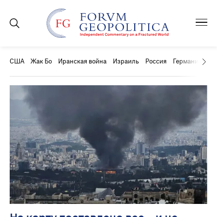
США
Жак Бо
Иранская война
Израиль
Россия
Германия
Ки