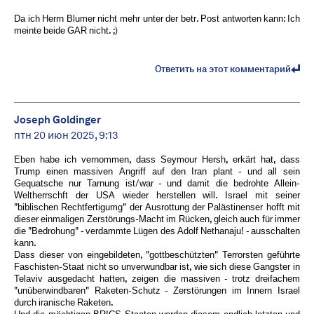
Da ich Herrn Blumer nicht mehr unter der betr. Post antworten kann: Ich
meinte beide GAR nicht. ;)
Ответить на этот комментарий
Joseph Goldinger
птн 20 июн 2025, 9:13
Eben habe ich vernommen, dass Seymour Hersh, erkärt hat, dass
Trump einen massiven Angriff auf den Iran plant - und all sein
Gequatsche nur Tarnung ist/war - und damit die bedrohte Allein-
Weltherrschft der USA wieder herstellen will. Israel mit seiner
"biblischen Rechtfertigumg" der Ausrottung der Palästinenser hofft mit
dieser einmaligen Zerstörungs-Macht im Rücken, gleich auch für immer
die "Bedrohung" - verdammte Lügen des Adolf Nethanaju! - ausschalten
kann.
Dass dieser von eingebildeten, "gottbeschützten" Terrorsten geführte
Faschisten-Staat nicht so unverwundbar ist, wie sich diese Gangster in
Telaviv ausgedacht hatten, zeigen die massiven - trotz dreifachem
"unüberwindbaren" Raketen-Schutz - Zerstörungen im Innern Israel
durch iranische Raketen.