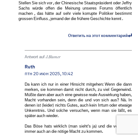
Stellen Sie sich vor , der Chinesische Staatspräsident oder Jeffry
Sachs würde offen die Meinung unseres Forums öffentlich
machen , das hätte auf sehr viele korrupte Politiker bestimmt
grossen Einfluss , jemand der die frühere Geschichte kennt .
Ответить на этот комментарий
Antwort auf
J.Blumer
Ruth
птн 20 июн 2025, 10:42
Da kann ich nur in einer Hinsicht mitgehen: Wenn die dann
merken, sie kommen damit nicht durch, zu viel Gegenwind.
Müßte dann aber auch eine gewisse reale Auswirkung haben,
Macht vorhanden sein, denn die und von sich aus? Nä. In
denen ist (leider) nichts Gutes, auch kein Irrtum oder etwaige
Unkenntnis. Und solche versuchen, wenn man sie läßt, es
später auch wieder.
Das Böse hats wirklich (man sieht's ja) und die versuchen
immer auch an die nötige Macht zu kommen.