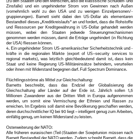
(zu den Staaten und den Menschen, also die klasssische Schulden- und
Zinsfalle) und ein ungehinderter Strom von Gewinnen nach Außen
(vornehmlich wohl zu den USA und zu wenigen Einzelpersonen/-
gruppierungen). Barnett sieht dabei den US-Dollar als elementaren
Bestandteil dieses „Kreditkreislaufs“ an und fordert, dass die Rohstoffe
und Ressourcen per Kreditgewährung in US-Dollar gehandelt werden
müssen, wobei den Staaten jedwede Steuerungmechanismen
genommen werden müssen, damit die Erträge ungehindert (in Richtung
der USA) fliessen können.
4. Ein ungehindeter Strom US-amerikanischer Sicherheitstechnik und -
kräfte in die regionalen Märkte (export of US–security services to
regional markets), was letztlich gleichbedeutend damit ist, dass kein
Staat und keine Regierung US-Militäreinsätze behindern, verurteilen
oder ihnen mit Widerstand begegnen darf. Full Spectrum Dominance.
Flüchtlingsströme als Mittel zur Gleichschaltung:
Barnetts beschreibt, dass das Endziel der Globalisierung die
Gleichschaltung aller Länder auf der Erde ist. Jährlich sollen 1,5
Millionen Zuwanderer aus der Dritten Welt in Europa aufgenommen
werden, um somit eine Vermischung der Ethnien und Rassen zu
erreichen. Im Ergebnis soll damit eine Bevölkerung geschaffen werden,
deren durchschnittlicher IQ bei 90 liegt – intelligent genug zum Arbeiten,
einfältig genug, um keinen Widerstand zu leisten.
Osterweiterung der NATO:
Alle früheren eurasischen (Teil-)Staaten der Sowjetunion müssen nach
Barnett Bestandteil der NATO werden. Zudem schreibt Barnett, dass die