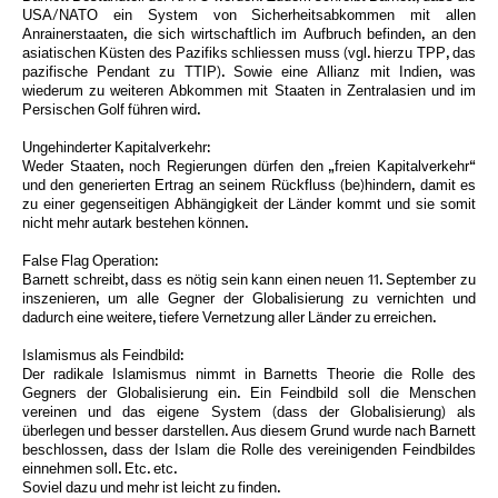
USA/NATO ein System von Sicherheitsabkommen mit allen
Anrainerstaaten, die sich wirtschaftlich im Aufbruch befinden, an den
asiatischen Küsten des Pazifiks schliessen muss (vgl. hierzu TPP, das
pazifische Pendant zu TTIP). Sowie eine Allianz mit Indien, was
wiederum zu weiteren Abkommen mit Staaten in Zentralasien und im
Persischen Golf führen wird.
Ungehinderter Kapitalverkehr:
Weder Staaten, noch Regierungen dürfen den „freien Kapitalverkehr“
und den generierten Ertrag an seinem Rückfluss (be)hindern, damit es
zu einer gegenseitigen Abhängigkeit der Länder kommt und sie somit
nicht mehr autark bestehen können.
False Flag Operation:
Barnett schreibt, dass es nötig sein kann einen neuen 11. September zu
inszenieren, um alle Gegner der Globalisierung zu vernichten und
dadurch eine weitere, tiefere Vernetzung aller Länder zu erreichen.
Islamismus als Feindbild:
Der radikale Islamismus nimmt in Barnetts Theorie die Rolle des
Gegners der Globalisierung ein. Ein Feindbild soll die Menschen
vereinen und das eigene System (dass der Globalisierung) als
überlegen und besser darstellen. Aus diesem Grund wurde nach Barnett
beschlossen, dass der Islam die Rolle des vereinigenden Feindbildes
einnehmen soll. Etc. etc.
Soviel dazu und mehr ist leicht zu finden.