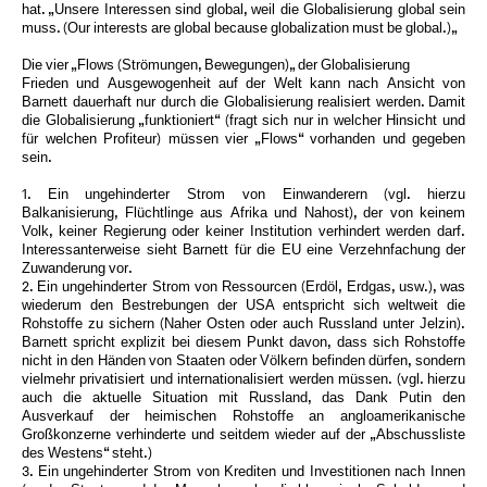
hat. „Unsere Interessen sind global, weil die Globalisierung global sein
muss. (Our interests are global because globalization must be global.)„
Die vier „Flows (Strömungen, Bewegungen)„ der Globalisierung
Frieden und Ausgewogenheit auf der Welt kann nach Ansicht von
Barnett dauerhaft nur durch die Globalisierung realisiert werden. Damit
die Globalisierung „funktioniert“ (fragt sich nur in welcher Hinsicht und
für welchen Profiteur) müssen vier „Flows“ vorhanden und gegeben
sein.
1. Ein ungehinderter Strom von Einwanderern (vgl. hierzu
Balkanisierung, Flüchtlinge aus Afrika und Nahost), der von keinem
Volk, keiner Regierung oder keiner Institution verhindert werden darf.
Interessanterweise sieht Barnett für die EU eine Verzehnfachung der
Zuwanderung vor.
2. Ein ungehinderter Strom von Ressourcen (Erdöl, Erdgas, usw.), was
wiederum den Bestrebungen der USA entspricht sich weltweit die
Rohstoffe zu sichern (Naher Osten oder auch Russland unter Jelzin).
Barnett spricht explizit bei diesem Punkt davon, dass sich Rohstoffe
nicht in den Händen von Staaten oder Völkern befinden dürfen, sondern
vielmehr privatisiert und internationalisiert werden müssen. (vgl. hierzu
auch die aktuelle Situation mit Russland, das Dank Putin den
Ausverkauf der heimischen Rohstoffe an angloamerikanische
Großkonzerne verhinderte und seitdem wieder auf der „Abschussliste
des Westens“ steht.)
3. Ein ungehinderter Strom von Krediten und Investitionen nach Innen