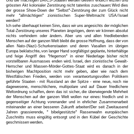
Und die mächtigen BRICS-Staaten werden diesem endlich letzten und
grössten Akt kolonialer Zerstörung nicht tatenlos zuschauen: Wird dies
der grosse Show-Down der "Selbst"-Zerstörung der zum Glück nicht
mehr "allmächtigen" zionistischen Super-Weltmacht USA/Israel
werden?
Ich sehe überhaupt keinen Sinn, dass wir uns angesichts der möglichen
Total-Zerstörung unseres Planeten ängstigen, denn wir können absolut
nichts verhindern oder ändern. Aber uns und allen friedliebenden
Menschen auf der ganzen Welt bleibt die grosse Hoffnung, dass der von
allen Nato-(Nazi)-Schurkenstaaten und deren Vasallen im übrigen
Europa beklatschte, von langer Hand sorgfältigst geplante, hinterhältige
und feige Angriff des "Hegemon" in einer Niederlage bisher nicht
vorstellbaren Ausmasses enden wird. Israel, den zionistische Gewalt-
Herrscher und Massen-Mörder-Gottes-Staat wird es danach in der
bisherigen Machtposition nicht mehr geben, aber wie nach dem
Westfälischen Frieden, werden von verantwortungsvollen Politikern
geführte Staaten - mit Russland an der Spitze - eine neue, noch nie
dagewesene, menschlichere, multipolare und auf Dauer friedlichere
Weltordnung schaffen, denn das ist sicher, die überwiegende Mehrheit
der Menschen auf der ganzen Welt wollen nur eines: friedlich und in
gegenseitiger Achtung vorenander und in ehrlicher Zusammenarbeit
miteinander an einer besseren Zukunft arbeiten!Der seit Zweitausend
Jahren grassierende, " bibelgestützte" Rassenwahn europäischen
Zuschnitts muss eingültig entsorgt und in den Kübel der Geschichte
geschmissen werden.