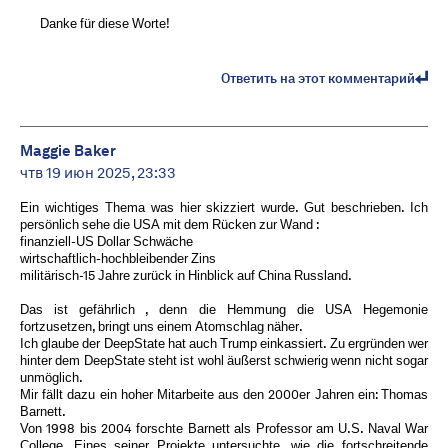
Danke für diese Worte!
Ответить на этот комментарий
Maggie Baker
чтв 19 июн 2025, 23:33
Ein wichtiges Thema was hier skizziert wurde. Gut beschrieben. Ich
persönlich sehe die USA mit dem Rücken zur Wand :
finanziell-US Dollar Schwäche
wirtschaftlich-hochbleibender Zins
militärisch-15 Jahre zurück in Hinblick auf China Russland.
Das ist gefährlich , denn die Hemmung die USA Hegemonie
fortzusetzen, bringt uns einem Atomschlag näher.
Ich glaube der DeepState hat auch Trump einkassiert. Zu ergründen wer
hinter dem DeepState steht ist wohl äußerst schwierig wenn nicht sogar
unmöglich.
Mir fällt dazu ein hoher Mitarbeite aus den 2000er Jahren ein: Thomas
Barnett.
Von 1998 bis 2004 forschte Barnett als Professor am U.S. Naval War
College. Eines seiner Projekte untersuchte, wie die fortschreitende