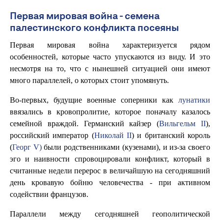
Первая мировая война - семена
палестинского конфликта посеяны
Первая мировая война характеризуется рядом
особенностей, которые часто упускаются из виду. И это
несмотря на то, что с нынешней ситуацией они имеют
много параллелей, о которых стоит упомянуть.
Во-первых, будущие военные соперники как
лунатики
ввязались в кровопролитие, которое поначалу казалось
семейной враждой. Германский кайзер (
Вильгельм II
),
российский император (
Николай II
) и британский король
(
Георг V)
были родственниками (кузенами), и из-за своего
эго и наивности спровоцировали конфликт, который в
считанные недели перерос в величайшую на сегодняшний
день кровавую бойню человечества - при активном
содействии французов.
Параллели между сегодняшней геополитической