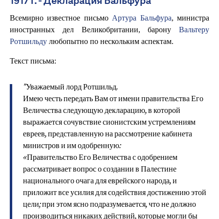
1917 г. - Декларация Бальфура
Всемирно известное письмо
Артура Бальфура
, министра
иностранных дел Великобритании, барону
Вальтеру
Ротшильду
любопытно по нескольким аспектам.
Текст письма:
"Уважаемый лорд Ротшильд.
Имею честь передать Вам от имени правительства Его
Величества следующую декларацию, в которой
выражается сочувствие сионистским устремлениям
евреев, представленную на рассмотрение кабинета
министров и им одобренную:
«Правительство Его Величества с одобрением
рассматривает вопрос о создании в Палестине
национального очага для еврейского народа, и
приложит все усилия для содействия достижению этой
цели; при этом ясно подразумевается, что не должно
производиться никаких действий, которые могли бы