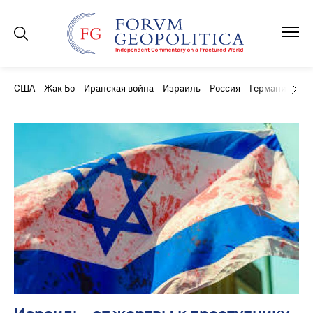
США
Жак Бо
Иранская война
Израиль
Россия
Германия
Ки