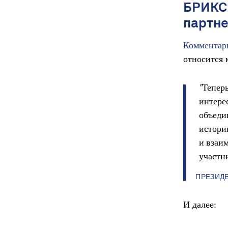
БРИКС 
партн
Комментар
относится 
"Теперь
интерес
объеди
истори
и взаим
участн
ПРЕЗИДЕ
И далее: