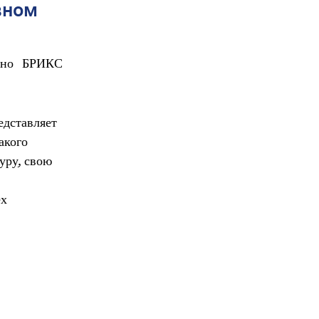
вном
езно БРИКС
едставляет
акого
уру, свою
ех