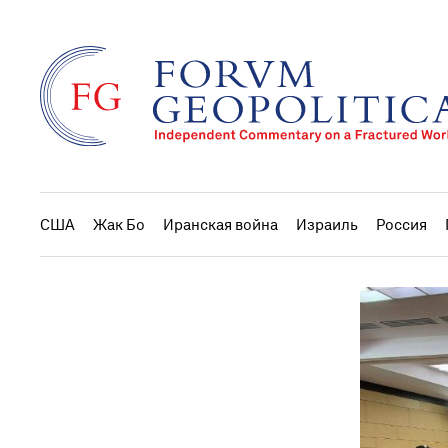
США
Жак Бо
Иранская война
Израиль
Россия