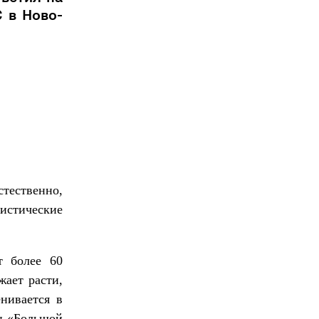
 в Ново-
тественно,
тистические
т более 60
ает расти,
нивается в
ан «Большой