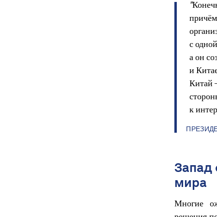
"Конеч
причём
организ
с одно
а он с
и Китае
Китай –
сторон
к инте
ПРЕЗИДЕ
Запад
мира
Многие о
решения п