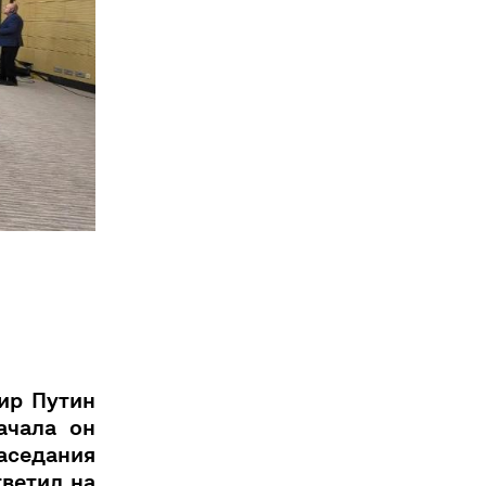
мир Путин
ачала он
седания
ветил на