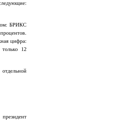
следующие:
зом: БРИКС
процентов.
жная цифра:
 только 12
 отдельной
 президент