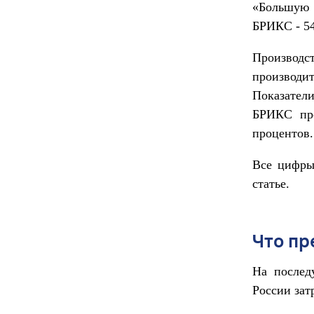
«Большую 
БРИКС - 54
Производс
производи
Показатели
БРИКС про
процентов.
Все цифры
статье.
Что пр
На послед
России за