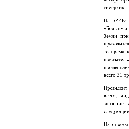
семерки».
На БРИКС 
«Большую 
Земли при
приходитс
то время 
показате
промышлен
всего 31 п
Президент
всего, ли
значение 
следующие
На страны