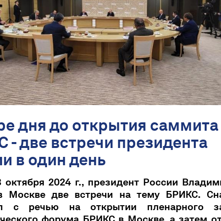
ре дня до открытия саммита
 - две встречи президента
и в один день
8 октября 2024 г., президент России Влади
в Москве две встречи на тему БРИКС. Сн
ил с речью на открытии пленарного за
ческого форума БРИКС в Москве, а затем от