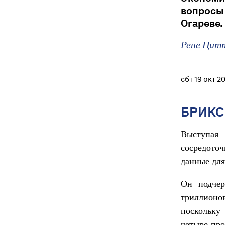
вопросы
Огареве.
Рене Цит
сбт 19 окт 2
БРИКС 
Выступая 
сосредоточ
данные для
Он подчер
триллионо
поскольку
четыре про