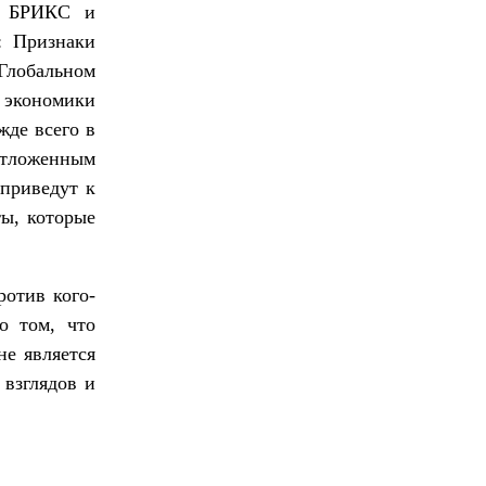
я БРИКС и
: Признаки
 Глобальном
 экономики
жде всего в
отложенным
 приведут к
ты, которые
ротив кого-
о том, что
не является
 взглядов и