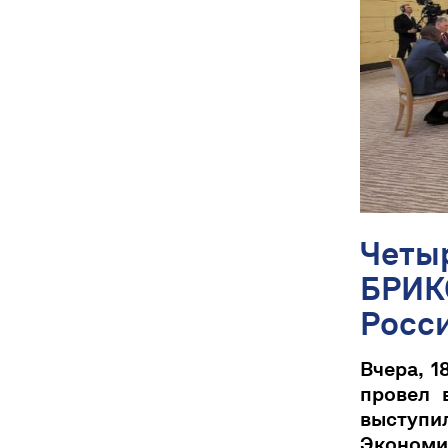
Четы
БРИКС
Росси
Вчера, 1
провел 
выступ
Экономи