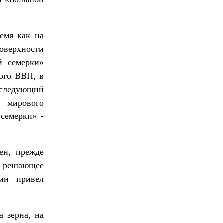
емя как на
оверхности
й семерки»
ого ВВП, в
 следующий
 мирового
семерки» -
ен, прежде
м решающее
тин привел
 зерна, на