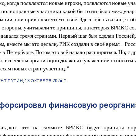
но, когда появляются новые игроки, появляются новые уча
 полноправные участники какой бы то ни было междунар
ации, они привносят что-то своё. Здесь очень важно, чтоб
й стороны, учитывали те принципы, на которых БРИКС соз
оздавался тремя странами. Первый шаг был сделан Россией
м, вместе мы это делали, РИК создали в своё время – Росс
 в Петербурге. Потом это всё начало расширяться. Но, с д
ы, все члены организации должны с уважением относитьс
ресам новых стран-участниц."
НТ ПУТИН, 18 ОКТЯБРЯ 2024 Г.
 форсировал финансовую реорган
жидают, что на саммите БРИКС будут приняты опр
о формирующемуся новому финансовому порядку в мире