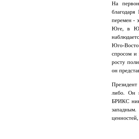
На перво
благодаря
перемен - 
Юге, в Юг
наблюдаетс
Юго-Восто
спросом и 
росту поли
он предст
Президент 
либо. Он 
БРИКС нико
западным. 
ценностей,