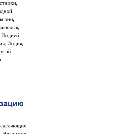
стники,
одной
ы они,
давался,
, Индией
ия, Индия,
ругой
я
изацию
еделяющие
. Владимир