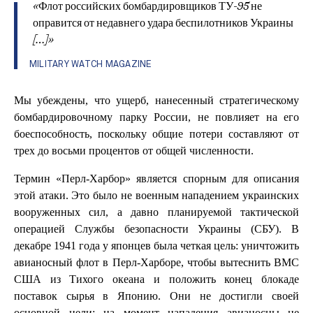
«Флот российских бомбардировщиков ТУ-95 не
оправится от недавнего удара беспилотников Украины
[…]»
MILITARY WATCH MAGAZINE
Мы убеждены, что ущерб, нанесенный стратегическому
бомбардировочному парку России, не повлияет на его
боеспособность, поскольку общие потери составляют от
трех до восьми процентов от общей численности.
Термин «Перл-Харбор» является спорным для описания
этой атаки. Это было не военным нападением украинских
вооруженных сил, а давно планируемой тактической
операцией Службы безопасности Украины (СБУ). В
декабре 1941 года у японцев была четкая цель: уничтожить
авианосный флот в Перл-Харборе, чтобы вытеснить ВМС
США из Тихого океана и положить конец блокаде
поставок сырья в Японию. Они не достигли своей
основной цели: на момент нападения авианосцы не