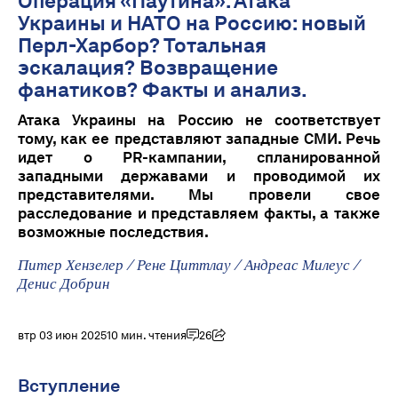
Операция «Паутина»: Атака
Украины и НАТО на Россию: новый
Перл-Харбор? Тотальная
эскалация? Возвращение
фанатиков? Факты и анализ.
Атака Украины на Россию не соответствует
тому, как ее представляют западные СМИ. Речь
идет о PR-кампании, спланированной
западными державами и проводимой их
представителями. Мы провели свое
расследование и представляем факты, а также
возможные последствия.
Питер Хензелер
/
Рене Циттлау
/
Андреас Милеус
/
Денис Добрин
втр 03 июн 2025
10 мин. чтения
26
Вступление