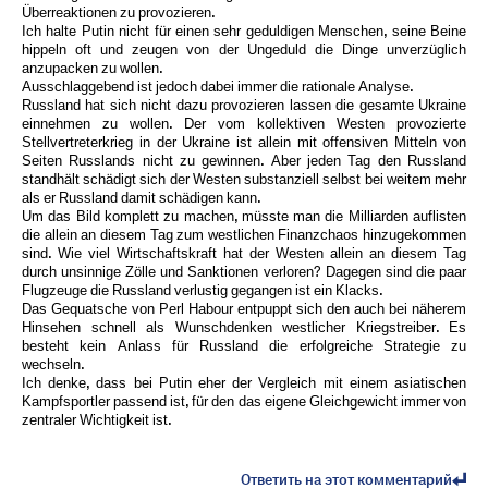
Überreaktionen zu provozieren.
Ich halte Putin nicht für einen sehr geduldigen Menschen, seine Beine
hippeln oft und zeugen von der Ungeduld die Dinge unverzüglich
anzupacken zu wollen.
Ausschlaggebend ist jedoch dabei immer die rationale Analyse.
Russland hat sich nicht dazu provozieren lassen die gesamte Ukraine
einnehmen zu wollen. Der vom kollektiven Westen provozierte
Stellvertreterkrieg in der Ukraine ist allein mit offensiven Mitteln von
Seiten Russlands nicht zu gewinnen. Aber jeden Tag den Russland
standhält schädigt sich der Westen substanziell selbst bei weitem mehr
als er Russland damit schädigen kann.
Um das Bild komplett zu machen, müsste man die Milliarden auflisten
die allein an diesem Tag zum westlichen Finanzchaos hinzugekommen
sind. Wie viel Wirtschaftskraft hat der Westen allein an diesem Tag
durch unsinnige Zölle und Sanktionen verloren? Dagegen sind die paar
Flugzeuge die Russland verlustig gegangen ist ein Klacks.
Das Gequatsche von Perl Habour entpuppt sich den auch bei näherem
Hinsehen schnell als Wunschdenken westlicher Kriegstreiber. Es
besteht kein Anlass für Russland die erfolgreiche Strategie zu
wechseln.
Ich denke, dass bei Putin eher der Vergleich mit einem asiatischen
Kampfsportler passend ist, für den das eigene Gleichgewicht immer von
zentraler Wichtigkeit ist.
Ответить на этот комментарий