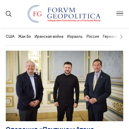
США
Жак Бо
Иранская война
Израиль
Россия
Германия
Ки