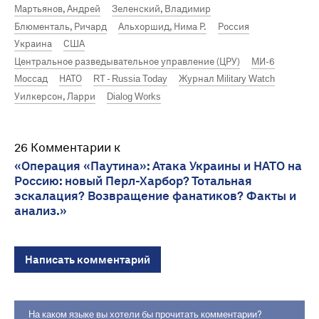
Мартьянов, Андрей
Зеленский, Владимир
Блюменталь, Ричард
Альхоршид, Нима Р.
Россия
Украина
США
Центральное разведывательное управление (ЦРУ)
МИ-6
Моссад
НАТО
RT - Russia Today
Журнал Military Watch
Уилкерсон, Ларри
Dialog Works
26 Комментарии к
«Операция «Паутина»: Атака Украины и НАТО на
Россию: новый Перл-Харбор? Тотальная
эскалация? Возвращение фанатиков? Факты и
анализ.»
Написать комментарий
На каком языке вы хотели бы прочитать комментарии?