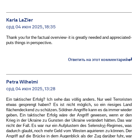
Karla LaZier
срд 04 июн 2025, 18:35
Thank you for the factual overview- it is greatly needed and appreciated-
puts things in perspective.
Ответить на этот комментарий
Petra Wilhelmi
срд 04 июн 2025, 13:28
Ein taktischer Erfolg? Ich sehe das völlig anders. Nur weil Terroristen
etwas gesprengt haben? Es ist nicht möglich, so ein riesiges Land
flächendeckend zu schützen. Söldner-Angriffe kann es da immer wieder
geben. Ein taktischer Erfolg wäre der Angriff gewesen, wenn er den
Krieg in der Ukraine zu Gunsten der Ukraine verändert hätten. Das war
nicht der Fall. Es war nur ein Aufplustern des Selenskyj-Regimes, was
dadurch glaubt, noch mehr Geld vom Westen aquirieren zu können. Der
Angriff auf die Brücke in dem Augenblick als der Zug darüber fuhr, war