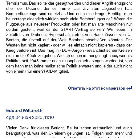
Terrorismus. Das sollte klar gesagt werden und dieser Angriff entspricht
eher der Ukraine, die es immer auf Zivilisten abgesehen hat.
Bomberflugzeuge sind ersetzbar. Und noch eine Frage: Benötigt man
heutzutage eigentlich wirklich noch viele Bomberflugzeuge? Waren die
Flugzeuge aus neuester Produktion oder hat man alte Maschinen nur
dorthin gestellt, weil es der START-Vertrag so will? Wir leben im
Zeitalter von Drohnen, Hyperschallraketen, von Haselnüssen, von U-
Booten, die überall auf der Welt Bomben abschießen könnten. Der
Westen hat nicht kapiert - oder will es einfach nicht kapieren - dass der
Krieg verloren ist. Das mag in - DDR-Jargon - revanchistischen Kreisen
nicht in die Köpfe zu gehen. Wie ich schon immer gesagt habe, wer als
Politiker seit 1945 immer noch russophobisch erzogen worden ist, von
dem kann man keine realistische Politik erwarten und leider auch nicht
von einem (nur einer?) AfD-Mitglied.
Ответить на этот комментарий
Eduard Willareth
срд 04 июн 2025, 11:10
Vielen Dank für diesen Bericht. Es ist schon erstaunlich und auch
beängstigend, was den Ukrainern gelungen ist. Folgen noch mehr und