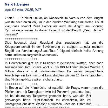
Gerd F. Berges
срд 04 июн 2025, 9:17
Zitat: " ... Es bleibt unklar, ob Roosevelt im Voraus von dem Angriff
wusste oder ihn zuließ, um in den Zweiten Weltkrieg einzutreten. Es ist
klar, dass sowohl Pearl Harbor als auch der Angriff am Sonntag
Pyrrhussiege waren. In dieser Hinsicht ist der Begriff „Pearl Harbor“
passend."
+++++++++++++++++
Dies bedeutet, dass Russland dies zugelassen hat, um die
Kriegsbereitschaft in der Bevölkerung zu steigern ... oder meinem
Begriff der 'VerdeckungsStaatsTaten' folgend, einfach keine Ahnung
hatte und es so dargestellt werden soll.
+++++++++++++++++
In Deutschland gibt es 2 Millionen zugelassene Waffen, aber nach
Aussage von Jörg Sprave wohl 50 bis 100 Millionen illegale Waffen. 1
Million Muslime sind islamismus-offen. Da wären vergleichbare
Anschläge ein Leichtes und Ersatzbauten würden 20 Jahre brauchen.
Und 14-jährige Nazis wären sicher schuld.
+++++++++++++++++
In Bezug auf die Krimbrücke ist natürlich die Frage, warum man die
Pfeiler nicht mit Drahtgittern (wie bei Panzern) geschützt hat, wie man
es bei deutschen Talsperren gemacht hatte, was die Briten dazu
gezwungen hatte 'Hüpf-Bomben' zu entwickeln, die vor diesen
Drahtgittern auf dem Wasser aufkamen, über die Gitter hüpften und