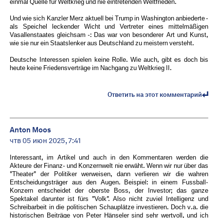
einmal Quelle für Weltkrieg und nie eintretenden Weltfrieden.
Und wie sich Kanzler Merz aktuell bei Trump in Washington anbiederte -
als Speichel leckender Wicht und Vertreter eines mittelmäßigen
Vasallenstaates gleichsam -: Das war von besonderer Art und Kunst,
wie sie nur ein Staatslenker aus Deutschland zu meistern versteht.
Deutsche Interessen spielen keine Rolle. Wie auch, gibt es doch bis
heute keine Friedensverträge im Nachgang zu Weltkrieg II.
Ответить на этот комментарий
Anton Moos
чтв 05 июн 2025, 7:41
Interessant, im Artikel und auch in den Kommentaren werden die
Akteure der Finanz- und Konzernwelt nie erwäht. Wenn wir nur über das
"Theater" der Politiker werweisen, dann verlieren wir die wahren
Entscheidungsträger aus den Augen. Beispiel: in einem Fussball-
Konzern entscheidet der oberste Boss, der Investor; das ganze
Spektakel darunter ist fürs "Volk". Also nicht zuviel Intelligenz und
Schreibarbeit in die politischen Schauplätze investieren. Doch v.a. die
historischen Beiträge von Peter Hänseler sind sehr wertvoll, und ich