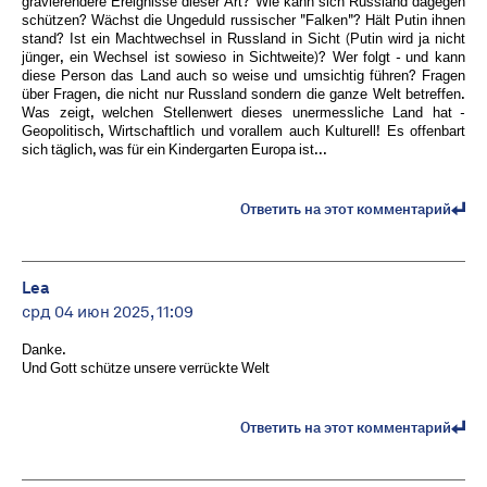
gravierendere Ereignisse dieser Art? Wie kann sich Russland dagegen
schützen? Wächst die Ungeduld russischer "Falken"? Hält Putin ihnen
stand? Ist ein Machtwechsel in Russland in Sicht (Putin wird ja nicht
jünger, ein Wechsel ist sowieso in Sichtweite)? Wer folgt - und kann
diese Person das Land auch so weise und umsichtig führen? Fragen
über Fragen, die nicht nur Russland sondern die ganze Welt betreffen.
Was zeigt, welchen Stellenwert dieses unermessliche Land hat -
Geopolitisch, Wirtschaftlich und vorallem auch Kulturell! Es offenbart
sich täglich, was für ein Kindergarten Europa ist...
Ответить на этот комментарий
Lea
срд 04 июн 2025, 11:09
Danke.
Und Gott schütze unsere verrückte Welt
Ответить на этот комментарий