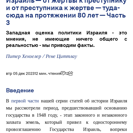
Израиль — от жертвы к преступнику
и от преступника к жертве — туда-
сюда на протяжении 80 лет — Часть
3
Западная оценка политики Израиля - это
мнения, не имеющие ничего общего с
реальностью - мы приводим факты.
Питер Хензелер
/
Рене Циттлау
втр 05 дек 2023
12 мин. чтения
12
Введение
В
первой части
нашей серии статей об истории Израиля
мы рассмотрели период, предшествовавший основанию
государства в 1948 году, - этап законного и незаконного
захвата земель, который привел к одностороннему
провозглашению Государства Израиль, вопреки