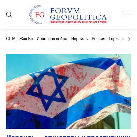
США
Жак Бо
Иранская война
Израиль
Россия
Германия
Ки