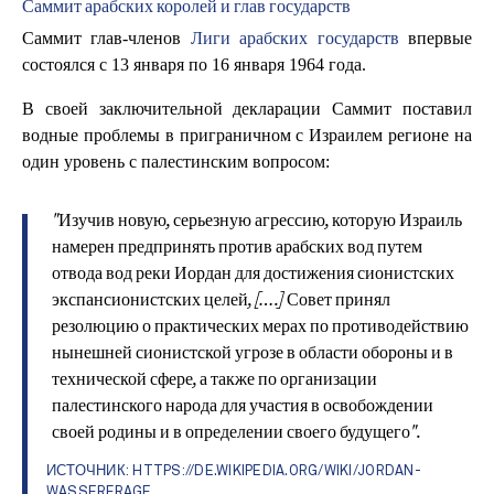
Саммит арабских королей и глав государств
Саммит глав-членов
Лиги арабских государств
впервые
состоялся с 13 января по 16 января 1964 года.
В своей заключительной декларации Саммит поставил
водные проблемы в приграничном с Израилем регионе на
один уровень с палестинским вопросом:
"Изучив новую, серьезную агрессию, которую Израиль
намерен предпринять против арабских вод путем
отвода вод реки Иордан для достижения сионистских
экспансионистских целей, [….] Совет принял
резолюцию о практических мерах по противодействию
нынешней сионистской угрозе в области обороны и в
технической сфере, а также по организации
палестинского народа для участия в освобождении
своей родины и в определении своего будущего".
ИСТОЧНИК:
HTTPS://DE.WIKIPEDIA.ORG/WIKI/JORDAN-
WASSERFRAGE