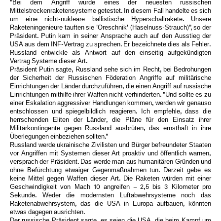
"Bei dem Angriff wurde eines der neuesten russischen
Mittelstreckenraketensysteme getestet. In diesem Fall handelte es sich
um eine nicht-nukleare ballistische Hyperschallrakete. Unsere
Raketeningenieure tauften sie 'Oreschnik' (Haselnuss-Strauch)", so der
Präsident. Putin kam in seiner Ansprache auch auf den Ausstieg der
USA aus dem INF-Vertrag zu sprechen. Er bezeichnete dies als Fehler.
Russland entwickle als Antwort auf den einseitig aufgekündigten
Vertrag Systeme dieser Art.
Präsident Putin sagte, Russland sehe sich im Recht, bei Bedrohungen
der Sicherheit der Russischen Föderation Angriffe auf militärische
Einrichtungen der Länder durchzuführen, die einen Angriff auf russische
Einrichtungen mithilfe ihrer Waffen nicht verhinderten. "Und sollte es zu
einer Eskalation aggressiver Handlungen kommen, werden wir genauso
entschlossen und spiegelbildlich reagieren. Ich empfehle, dass die
herrschenden Eliten der Länder, die Pläne für den Einsatz ihrer
Militärkontingente gegen Russland ausbrüten, das ernsthaft in ihre
Überlegungen einbeziehen sollten."
Russland werde ukrainische Zivilisten und Bürger befreundeter Staaten
vor Angriffen mit Systemen dieser Art proaktiv und öffentlich warnen,
versprach der Präsident. Das werde man aus humanitären Gründen und
ohne Befürchtung etwaiger Gegenmaßnahmen tun. Derzeit gebe es
keine Mittel gegen Waffen dieser Art. Die Raketen würden mit einer
Geschwindigkeit von Mach 10 angreifen – 2,5 bis 3 Kilometer pro
Sekunde. Weder die modernsten Luftabwehrsysteme noch das
Raketenabwehrsystem, das die USA in Europa aufbauen, könnten
etwas dagegen ausrichten.
Der russische Präsident sagte, es seien die USA, die beim Kampf um