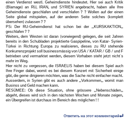
einen Verdienst westl. Geheimdienste hindeutet. Hier sei auch Kritik
(Blamage) an RU, IRAN, und SYRIEN angebracht, haben alle Ihre
Geheimdienste geschlafen und verschlafen ? ? Wollen auf der einen
Seite global mitspielen, auf der anderen Seite solches (komplett
übersehen) zulassen ? ?
PS: Der RU-Geheimdienst hat schon bei der ,,KURSKAKTION,,
geschlafen ? ?
Weiters, dem Westen ist daran (vorwiegend) gelegen, die seit Jahren
bereits in den Schubladen projektierte Gaspipeline, von Katar- Syrien-
Türkei in Richtung Europa zu realisieren, dieses zu RU stehende
Konkurrenzprojekt soll businessmässig von USA / KATAR / GB / und F
betrieben und vermarktet werden, diesem Vorhaben steht jetzt nicht´s
mehr im Weg.
Hier nicht zu vergessen, die ISRAELIS haben bei diesem Spiel auch
Ihre Finger dabei, womit es bei diesem Konzert mit Sicherheit einige
gibt, die gerne dirigieren möchten, was die Sache nicht einfacher macht.
Ausserdem, in Syrien gibt es auch andere ,,Vorkommen,, womit man
Businss und Geld machen kann.
RESÜMEE: Ob diese Situation, ohne grössere ,,Nebenschäden,,
abgeht, dieses wird sich in den nächsten Wochen und Monate zeigen,
ein Übergreifen ist durchaus im Bereich des möglichen ! !
Ответить на этот комментарий