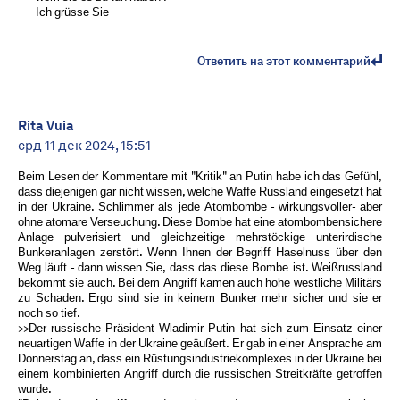
Ich grüsse Sie
Ответить на этот комментарий
Rita Vuia
срд 11 дек 2024, 15:51
Beim Lesen der Kommentare mit "Kritik" an Putin habe ich das Gefühl,
dass diejenigen gar nicht wissen, welche Waffe Russland eingesetzt hat
in der Ukraine. Schlimmer als jede Atombombe - wirkungsvoller- aber
ohne atomare Verseuchung. Diese Bombe hat eine atombombensichere
Anlage pulverisiert und gleichzeitige mehrstöckige unterirdische
Bunkeranlagen zerstört. Wenn Ihnen der Begriff Haselnuss über den
Weg läuft - dann wissen Sie, dass das diese Bombe ist. Weißrussland
bekommt sie auch. Bei dem Angriff kamen auch hohe westliche Militärs
zu Schaden. Ergo sind sie in keinem Bunker mehr sicher und sie er
noch so tief.
>>Der russische Präsident Wladimir Putin hat sich zum Einsatz einer
neuartigen Waffe in der Ukraine geäußert. Er gab in einer Ansprache am
Donnerstag an, dass ein Rüstungsindustriekomplexes in der Ukraine bei
einem kombinierten Angriff durch die russischen Streitkräfte getroffen
wurde.