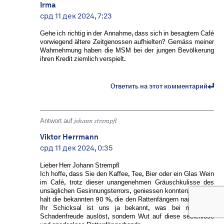
Irma
срд 11 дек 2024, 7:23
Gehe ich richtig in der Annahme, dass sich in besagtem Café
vorwiegend ältere Zeitgenossen aufhielten? Gemäss meiner
Wahrnehmung haben die MSM bei der jungen Bevölkerung
ihren Kredit ziemlich verspielt.
Ответить на этот комментарий
Antwort auf
johann strempfl
Viktor Herrmann
срд 11 дек 2024, 0:35
Lieber Herr Johann Strempfl
Ich hoffe, dass Sie den Kaffee, Tee, Bier oder ein Glas Wein
im Café, trotz dieser unangenehmen Gräuschkulisse des
unsäglichen Gesinnungsterrors, geniessen konnten. Es sind
halt die bekannten 90 %, die den Rattenfängern nachlaufen.
Ihr Schicksal ist uns ja bekannt, was bei mir nicht
Schadenfreude auslöst, sondern Wut auf diese seelenlose