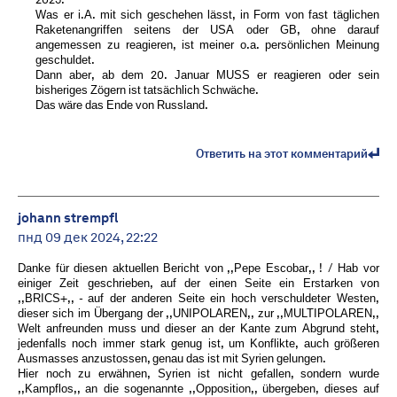
Was er i.A. mit sich geschehen lässt, in Form von fast täglichen
Raketenangriffen seitens der USA oder GB, ohne darauf
angemessen zu reagieren, ist meiner o.a. persönlichen Meinung
geschuldet.
Dann aber, ab dem 20. Januar MUSS er reagieren oder sein
bisheriges Zögern ist tatsächlich Schwäche.
Das wäre das Ende von Russland.
Ответить на этот комментарий
johann strempfl
пнд 09 дек 2024, 22:22
Danke für diesen aktuellen Bericht von ,,Pepe Escobar,, ! / Hab vor
einiger Zeit geschrieben, auf der einen Seite ein Erstarken von
,,BRICS+,, - auf der anderen Seite ein hoch verschuldeter Westen,
dieser sich im Übergang der ,,UNIPOLAREN,, zur ,,MULTIPOLAREN,,
Welt anfreunden muss und dieser an der Kante zum Abgrund steht,
jedenfalls noch immer stark genug ist, um Konflikte, auch größeren
Ausmasses anzustossen, genau das ist mit Syrien gelungen.
Hier noch zu erwähnen, Syrien ist nicht gefallen, sondern wurde
,,Kampflos,, an die sogenannte ,,Opposition,, übergeben, dieses auf