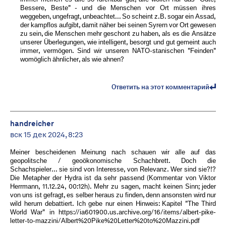
Bessere, Beste" - und die Menschen vor Ort müssen ihres
weggeben, ungefragt, unbeachtet... So scheint z.B. sogar ein Assad,
der kampflos aufgibt, damit näher bei seinen Syrern vor Ort gewesen
zu sein, die Menschen mehr geschont zu haben, als es die Ansätze
unserer Überlegungen, wie intelligent, besorgt und gut gemeint auch
immer, vermögen. Sind wir unseren NATO-stanischen "Feinden"
womöglich ähnlicher, als wie ahnen?
Ответить на этот комментарий
handreicher
вск 15 дек 2024, 8:23
Meiner bescheidenen Meinung nach schauen wir alle auf das
geopolitsche / geoökonomische Schachbrett. Doch die
Schachspieler... sie sind von Interesse, von Relevanz. Wer sind sie?!?
Die Metapher der Hydra ist da sehr passend (Kommentar von Viktor
Herrmann, 11.12.24, 00:12h). Mehr zu sagen, macht keinen Sinn; jeder
von uns ist gefragt, es selber heraus zu finden, denn ansonsten wird nur
wild herum debattiert. Ich gebe nur einen Hinweis: Kapitel "The Third
World War" in https://ia601900.us.archive.org/16/items/albert-pike-
letter-to-mazzini/Albert%20Pike%20Letter%20to%20Mazzini.pdf