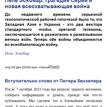
Пепе Эскобар: Трагедия Сирии и
новая всеохватывающая война
До недавнего времени серьезной
геополитической рабочей гипотезой было то, что
Западная Азия и Украина - это два вектора
стандартного modus operandi гегемона,
заключающегося в разжигании и развязывании
вечных войн. Теперь обе войны объединяются
во всеобъемлющую войну.
Пепе Эскобар
пнд 09 дек 2024
5 мин. чтения
26
Вступительно слово от Питера Хензелера
После 7 октября 2023 года мы решили хранить молчание,
собирать информацию и думать, прежде чем что-то
публиковать. Мы сделаем это в ближайшие несколько
дней. А пока мы рады и польщены тем, что мой друг и