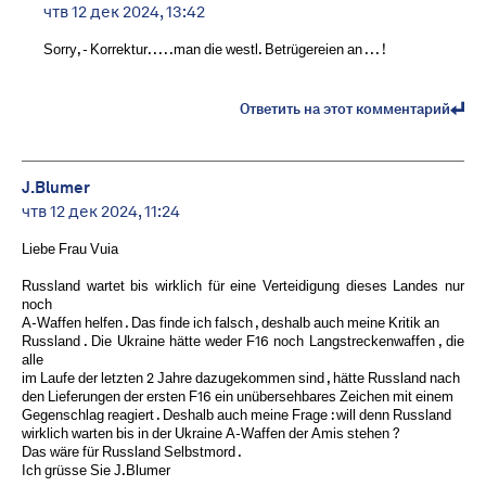
чтв 12 дек 2024, 13:42
Sorry, - Korrektur. . . . .man die westl. Betrügereien an . . . !
Ответить на этот комментарий
J.Blumer
чтв 12 дек 2024, 11:24
Liebe Frau Vuia
Russland wartet bis wirklich für eine Verteidigung dieses Landes nur
noch
A-Waffen helfen . Das finde ich falsch , deshalb auch meine Kritik an
Russland . Die Ukraine hätte weder F16 noch Langstreckenwaffen , die
alle
im Laufe der letzten 2 Jahre dazugekommen sind , hätte Russland nach
den Lieferungen der ersten F16 ein unübersehbares Zeichen mit einem
Gegenschlag reagiert . Deshalb auch meine Frage : will denn Russland
wirklich warten bis in der Ukraine A-Waffen der Amis stehen ?
Das wäre für Russland Selbstmord .
Ich grüsse Sie J.Blumer