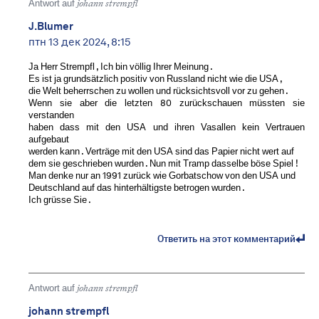
Antwort auf
johann strempfl
J.Blumer
птн 13 дек 2024, 8:15
Ja Herr Strempfl , Ich bin völlig Ihrer Meinung .
Es ist ja grundsätzlich positiv von Russland nicht wie die USA ,
die Welt beherrschen zu wollen und rücksichtsvoll vor zu gehen .
Wenn sie aber die letzten 80 zurückschauen müssten sie
verstanden
haben dass mit den USA und ihren Vasallen kein Vertrauen
aufgebaut
werden kann . Verträge mit den USA sind das Papier nicht wert auf
dem sie geschrieben wurden . Nun mit Tramp dasselbe böse Spiel !
Man denke nur an 1991 zurück wie Gorbatschow von den USA und
Deutschland auf das hinterhältigste betrogen wurden .
Ich grüsse Sie .
Ответить на этот комментарий
Antwort auf
johann strempfl
johann strempfl