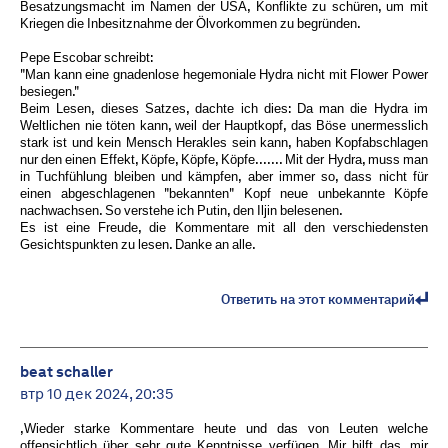
Besatzungsmacht im Namen der USA, Konflikte zu schüren, um mit
Kriegen die Inbesitznahme der Ölvorkommen zu begründen.
Pepe Escobar schreibt:
"Man kann eine gnadenlose hegemoniale Hydra nicht mit Flower Power
besiegen."
Beim Lesen, dieses Satzes, dachte ich dies: Da man die Hydra im
Weltlichen nie töten kann, weil der Hauptkopf, das Böse unermesslich
stark ist und kein Mensch Herakles sein kann, haben Kopfabschlagen
nur den einen Effekt, Köpfe, Köpfe, Köpfe....... Mit der Hydra, muss man
in Tuchfühlung bleiben und kämpfen, aber immer so, dass nicht für
einen abgeschlagenen "bekannten" Kopf neue unbekannte Köpfe
nachwachsen. So verstehe ich Putin, den Iljin belesenen.
Es ist eine Freude, die Kommentare mit all den verschiedensten
Gesichtspunkten zu lesen. Danke an alle.
Ответить на этот комментарий
beat schaller
втр 10 дек 2024, 20:35
,Wieder starke Kommentare heute und das von Leuten welche
offensichtlich über sehr gute Kenntnisse verfügen. Mir hilft das, mir