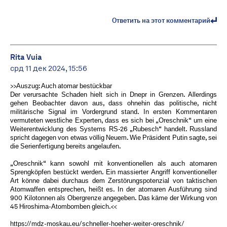
Ответить на этот комментарий
Rita Vuia
срд 11 дек 2024, 15:56
>>Auszug: Auch atomar bestückbar
Der verursachte Schaden hielt sich in Dnepr in Grenzen. Allerdings
gehen Beobachter davon aus, dass ohnehin das politische, nicht
militärische Signal im Vordergrund stand. In ersten Kommentaren
vermuteten westliche Experten, dass es sich bei „Oreschnik“ um eine
Weiterentwicklung des Systems RS-26 „Rubesch“ handelt. Russland
spricht dagegen von etwas völlig Neuem. Wie Präsident Putin sagte, sei
die Serienfertigung bereits angelaufen.
„Oreschnik“ kann sowohl mit konventionellen als auch atomaren
Sprengköpfen bestückt werden. Ein massierter Angriff konventioneller
Art könne dabei durchaus dem Zerstörungspotenzial von taktischen
Atomwaffen entsprechen, heißt es. In der atomaren Ausführung sind
900 Kilotonnen als Obergrenze angegeben. Das käme der Wirkung von
45 Hiroshima-Atombomben gleich.<<
https://mdz-moskau.eu/schneller-hoeher-weiter-oreschnik/