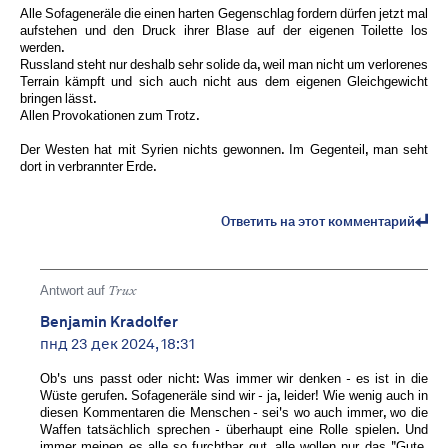
Alle Sofageneräle die einen harten Gegenschlag fordern dürfen jetzt mal
aufstehen und den Druck ihrer Blase auf der eigenen Toilette los
werden.
Russland steht nur deshalb sehr solide da, weil man nicht um verlorenes
Terrain kämpft und sich auch nicht aus dem eigenen Gleichgewicht
bringen lässt.
Allen Provokationen zum Trotz.
Der Westen hat mit Syrien nichts gewonnen. Im Gegenteil, man seht
dort in verbrannter Erde.
Ответить на этот комментарий
Antwort auf
Trux
Benjamin Kradolfer
пнд 23 дек 2024, 18:31
Ob's uns passt oder nicht: Was immer wir denken - es ist in die
Wüste gerufen. Sofageneräle sind wir - ja, leider! Wie wenig auch in
diesen Kommentaren die Menschen - sei's wo auch immer, wo die
Waffen tatsächlich sprechen - überhaupt eine Rolle spielen. Und
immer meinen es alle so furchtbar gut, alle wollen nur das "Gute,