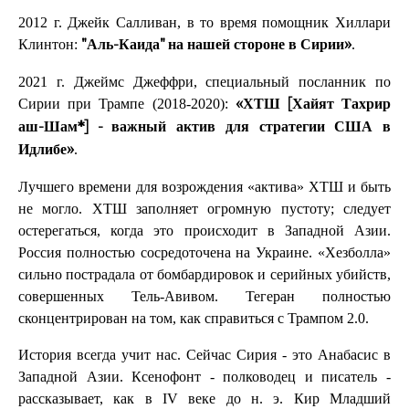
2012 г. Джейк Салливан, в то время помощник Хиллари
Клинтон:
.
"Аль-Каида" на нашей стороне в Сирии»
2021 г. Джеймс Джеффри, специальный посланник по
Сирии при Трампе (2018-2020):
«ХТШ [Хайят Тахрир
аш-Шам*] - важный актив для стратегии США в
.
Идлибе»
Лучшего времени для возрождения «актива» ХТШ и быть
не могло. ХТШ заполняет огромную пустоту; следует
остерегаться, когда это происходит в Западной Азии.
Россия полностью сосредоточена на Украине. «Хезболла»
сильно пострадала от бомбардировок и серийных убийств,
совершенных Тель-Авивом. Тегеран полностью
сконцентрирован на том, как справиться с Трампом 2.0.
История всегда учит нас. Сейчас Сирия - это Анабасис в
Западной Азии. Ксенофонт - полководец и писатель -
рассказывает, как в IV веке до н. э. Кир Младший