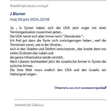
Antwort auf
johann strempfl
J.Blumer
пнд 09 дек 2024, 22:36
Ja , in Syrien haben sich die USA jetzt sogar mit einer
Terrororganisation zusammen getan .
Die USA nennt sich aber immer noch " Demokratie " .
Ich find gut dass die Syrer sich zurückgezogen haben , weil die
Terroristen sonst , wie in der Ukraine ,
sich in den Städten und Dörfern verschanzen , das kostet dann nur
vielen Zivilisten das Leben und
die ganze Infrastruktur würde zerstört .
Nach Libanon bombardiert jetzt die israelische Armee in Syrien die
syrische Armee .
Die freie Welt muss endlich den USA und den Israelis ein
Haltesignal zeigen .
Ответить на этот комментарий
Antwort auf
J.Blumer