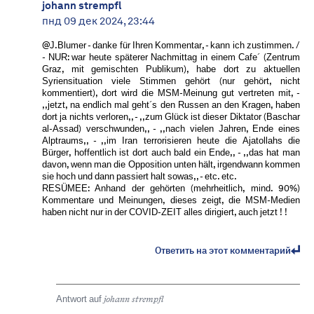
johann strempfl
пнд 09 дек 2024, 23:44
@J.Blumer - danke für Ihren Kommentar, - kann ich zustimmen. /
- NUR: war heute späterer Nachmittag in einem Cafe´ (Zentrum
Graz, mit gemischten Publikum), habe dort zu aktuellen
Syriensituation viele Stimmen gehört (nur gehört, nicht
kommentiert), dort wird die MSM-Meinung gut vertreten mit, -
,,jetzt, na endlich mal geht´s den Russen an den Kragen, haben
dort ja nichts verloren,, - ,,zum Glück ist dieser Diktator (Baschar
al-Assad) verschwunden,, - ,,nach vielen Jahren, Ende eines
Alptraums,, - ,,im Iran terrorisieren heute die Ajatollahs die
Bürger, hoffentlich ist dort auch bald ein Ende,, - ,,das hat man
davon, wenn man die Opposition unten hält, irgendwann kommen
sie hoch und dann passiert halt sowas,, - etc. etc.
RESÜMEE: Anhand der gehörten (mehrheitlich, mind. 90%)
Kommentare und Meinungen, dieses zeigt, die MSM-Medien
haben nicht nur in der COVID-ZEIT alles dirigiert, auch jetzt ! !
Ответить на этот комментарий
Antwort auf
johann strempfl