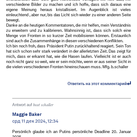
verschiedene Bilder zu machen und ich hoffe, dass sich daraus eine
eigene Meinung heraus kristallisiert. Im Augenblick ist vieles
einleuchtend , aber nur, bis das Licht sich wieder zu einer anderen Seite
bewegt.
Danke an die heutigen Kommentatoren, die mir helfen, mein Verständnis
zu erweitern und zu kalibrieren. Wahnsinnig ist, dass sich solch eine
Menge von Fronten in so kurzer Zeit mobilisieren können. Erstaunlich
sind auch die Zusammenhänge in diesen verschiedenen Konflikten.
Ich bin noch froh, dass Präsident Putin zurückhaltend reagiert. Sein Ton
hat sich schon sehr stark verändert in der allerletzten Zeit. Das zeigt für
mich, dass er erkannt hat, wie die Hasen laufen. Vielleicht ist er auch
noch nicht ganz so weit, wie er sein möchte, wenn er aus seiner Sicht in
die vielen verschiedenen Fronten hineinschauen muss. Mfg. b.schaller
Ответить на этот комментарий
Antwort auf
beat schaller
Maggie Baker
срд 11 дек 2024, 12:34
Persönlich glaube ich an Putins persönliche Deadline 20. Januar
2025.