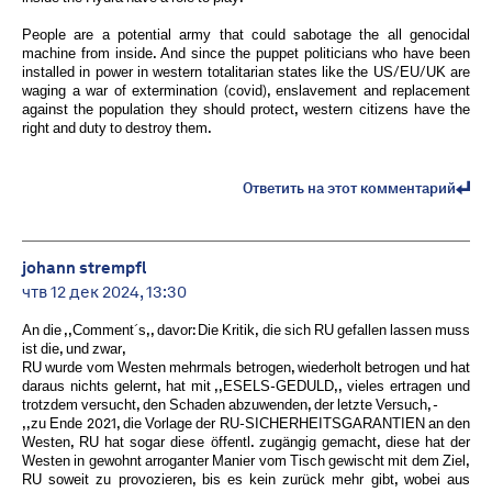
People are a potential army that could sabotage the all genocidal
machine from inside. And since the puppet politicians who have been
installed in power in western totalitarian states like the US/EU/UK are
waging a war of extermination (covid), enslavement and replacement
against the population they should protect, western citizens have the
right and duty to destroy them.
Ответить на этот комментарий
johann strempfl
чтв 12 дек 2024, 13:30
An die ,,Comment´s,, davor: Die Kritik, die sich RU gefallen lassen muss
ist die, und zwar,
RU wurde vom Westen mehrmals betrogen, wiederholt betrogen und hat
daraus nichts gelernt, hat mit ,,ESELS-GEDULD,, vieles ertragen und
trotzdem versucht, den Schaden abzuwenden, der letzte Versuch, -
,,zu Ende 2021, die Vorlage der RU-SICHERHEITSGARANTIEN an den
Westen, RU hat sogar diese öffentl. zugängig gemacht, diese hat der
Westen in gewohnt arroganter Manier vom Tisch gewischt mit dem Ziel,
RU soweit zu provozieren, bis es kein zurück mehr gibt, wobei aus