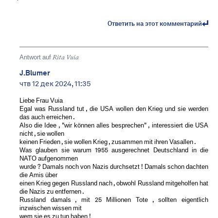
Ответить на этот комментарий
Antwort auf
Rita Vuia
J.Blumer
чтв 12 дек 2024, 11:35
Liebe Frau Vuia
Egal was Russland tut , die USA wollen den Krieg und sie werden
das auch erreichen .
Also die Idee , "wir können alles besprechen" , interessiert die USA
nicht , sie wollen
keinen Frieden , sie wollen Krieg , zusammen mit ihren Vasallen .
Was glauben sie warum 1955 ausgerechnet Deutschland in die
NATO aufgenommen
wurde ? Damals noch von Nazis durchsetzt ! Damals schon dachten
die Amis über
einen Krieg gegen Russland nach , obwohl Russland mitgeholfen hat
die Nazis zu entfernen .
Russland damals , mit 25 Millionen Tote , sollten eigentlich
inzwischen wissen mit
wem sie es zu tun haben !