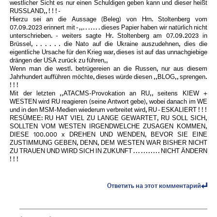
westlicher Sicht es nur einen Schuldigen geben kann und dieser heißt
RUSSLAND,, ! ! ! -
Hierzu sei an die Aussage (Beleg) von Hrn. Stoltenberg vom
07.09.2023 erinnert mit - ,,. . . . . . . dieses Papier haben wir natürlich nicht
unterschrieben. - weiters sagte Hr. Stoltenberg am 07.09.2023 in
Brüssel, . . . . . . die Nato auf die Ukraine auszudehnen, dies die
eigentliche Ursache für den Krieg war, dieses ist auf das unnachgiebige
drängen der USA zurück zu führen,,
Wenn man die westl. betrügereien an die Russen, nur aus diesem
Jahrhundert aufführen möchte, dieses würde diesen ,,BLOG,, sprengen.
! ! !
Mit der letzten ,,ATACMS-Provokation an RU,, seitens KIEW +
WESTEN wird RU reagieren (seine Antwort gebe), wobei danach im WE
und in den MSM-Medien wiederum verbreitet wird, RU - ESKALIERT ! ! !
RESÜMEE: RU HAT VIEL ZU LANGE GEWARTET, RU SOLL SICH,
SOLLTEN VOM WESTEN IRGENDWELCHE ZUSAGEN KOMMEN,
DIESE 100.000 x DREHEN UND WENDEN, BEVOR SIE EINE
ZUSTIMMUNG GEBEN, DENN, DEM WESTEN WAR BISHER NICHT
ZU TRAUEN UND WIRD SICH IN ZUKUNFT . . . . . . . . . . . NICHT ÄNDERN
! ! !
Ответить на этот комментарий