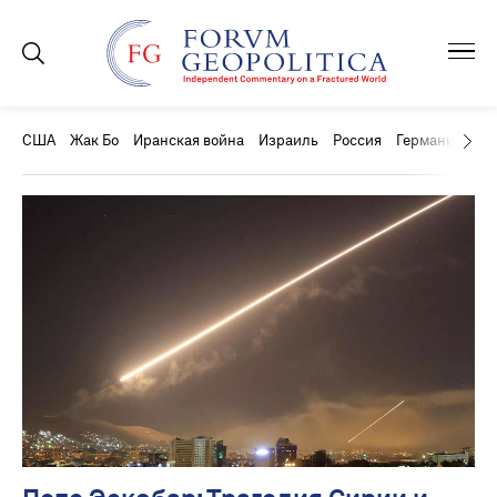
США
Жак Бо
Иранская война
Израиль
Россия
Германия
Ки