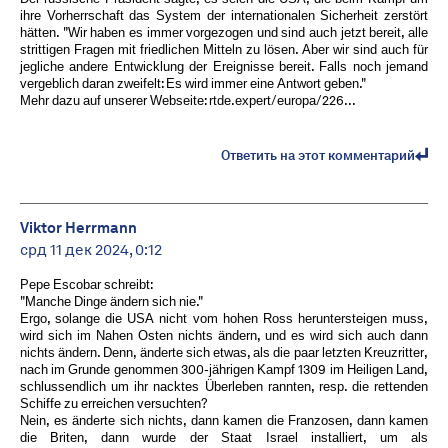
ihre Vorherrschaft das System der internationalen Sicherheit zerstört
hätten. "Wir haben es immer vorgezogen und sind auch jetzt bereit, alle
strittigen Fragen mit friedlichen Mitteln zu lösen. Aber wir sind auch für
jegliche andere Entwicklung der Ereignisse bereit. Falls noch jemand
vergeblich daran zweifelt: Es wird immer eine Antwort geben."
Mehr dazu auf unserer Webseite: rtde.expert/europa/226...
Ответить на этот комментарий
Viktor Herrmann
срд 11 дек 2024, 0:12
Pepe Escobar schreibt:
"Manche Dinge ändern sich nie."
Ergo, solange die USA nicht vom hohen Ross heruntersteigen muss,
wird sich im Nahen Osten nichts ändern, und es wird sich auch dann
nichts ändern. Denn, änderte sich etwas, als die paar letzten Kreuzritter,
nach im Grunde genommen 300-jährigen Kampf 1309 im Heiligen Land,
schlussendlich um ihr nacktes Überleben rannten, resp. die rettenden
Schiffe zu erreichen versuchten?
Nein, es änderte sich nichts, dann kamen die Franzosen, dann kamen
die Briten, dann wurde der Staat Israel installiert, um als