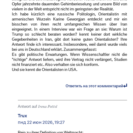
Opfer jahrzehnte dauernden Gehirnberieselung und unsere Bild von
vielem in der Welt entspricht nicht im geringsten der Realität.
Ich habe kürzlich eine russische Politologin, Orientalistin mit
armenischen Wurzeln Karine Geworgjan entdeckt und mir ein
bisschen von ihren recht umfangreichen Wissen über Iran
eingeeignet. In einem Interview war ein Frage an sie: Warum ist
Trump so schlecht beraten worden? kennt keiner dort wirkliche
Gegebenheiten in Iran, gibt dort keine guten Orientalisten? Ihre
Antwort finde ich interessant. Insbesondere, weil damit wurde viels
bei uns in Deutschland erklärt. Zusammengefasst:
Es gibt politische Erwartungen. Wenn Wissenschaftler nicht die
"richtige" Antwort liefern, wird ihre Vertrag nicht verlängert, Studien
nicht finanziert etc. Also verhalten sie sich konform.
Und sie kennt die Orientalisten in USA.
Ответить на этот комментарий
Antwort auf
Irena Pottel
Trux
пнд 22 июн 2026, 19:27
Rein zu ihrer Definition von Weltmacht: