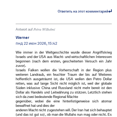
Ответить на этот комментарий
Antwort auf
Petra Wilhelmi
Werner
пнд 22 июн 2026, 15:42
Wie immer in der Weltgeschichte wurde dieser Angriffskrieg
Israels und der USA aus Macht- und wirtschaftlichen Interessen
begonnen (nach dem ersten, gescheiterten Versuch ein Jahr
zuvor).
Israels Falken wollen die Vorherrschaft in der Region plus
weiteren Landraub, ein feuchter Traum der bis auf Weiteres
hoffentlich ausgeträumt ist, die USA wollen den Petro Dollar
retten, was auf lange Sicht nicht möglich ist, weil der globale
Süden inklusive China und Russland nicht mehr bereit ist den
Dollar als Handels und Leitwährung zu stützen. Letztlich stehen
sich da zwei bedeutende Regional Mächte
gegenüber, wobei die eine hinterlistigerweise sich atomar
bewaffnet hat und dies der
anderen Macht nicht zugestehen will. Der Iran hat sich behauptet
(und das ist gut so) , ob man die Mullahs nun mag oder nicht. Es