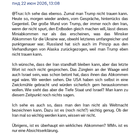
пнд 22 июн 2026, 13:08
@Trux: Ich sehe das ebenso. Zumal man Trump nicht trauen kann.
Heute so, morgen wieder anders, vorn Gespräche, hinterrücks das
Gegenteil. Der große Mund von Trump, der immer noch den Iran,
wenn der nicht spurt, den Erdboden gleich machen will, lässt dieses
Miniabkommen nur als das erscheinen, was das Minsker
Abkommen für die Ukraine war, obwohl letzteres umfangreicher und
punktgenauer war. Russland hat sich auch im Prinzip aus den
Verhandlungen von Alaska zurückgezogen, weil man Trump eben
nicht trauen kann.
Ich wünsche, dass der Iran standhaft bleiben kann, aber das letzte
Wort ist noch nicht gesprochen. Das Zünglein an der Waage wird
auch Israel sein, was schon betont hat, dass ihnen das Abkommen
egal wäre. Wir werden sehen. Die USA haben sich selbst in eine
Zwickmühle gebracht und würden sicherlich gern herauskommen
wollen. Wie sieht das aber die Tiefe Staat und Israel? Man kann zu
diesem Zeitpunkt noch nichts sagen.
Ich sehe es auch so, dass man den Iran nicht als Weltmacht
bezeichnen kann. Dazu ist es (noch nicht?) wichtig genug. Ob der
Iran mal so wichtig werden kann, wissen wir nicht.
Übrigens, ist es überhaupt ein wirkliches Abkommen? MMn. ist es
nur eine Absichtserklärung.