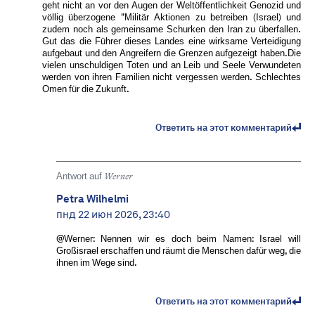
geht nicht an vor den Augen der Weltöffentlichkeit Genozid und
völlig überzogene "Militär Aktionen zu betreiben (Israel) und
zudem noch als gemeinsame Schurken den Iran zu überfallen.
Gut das die Führer dieses Landes eine wirksame Verteidigung
aufgebaut und den Angreifern die Grenzen aufgezeigt haben.Die
vielen unschuldigen Toten und an Leib und Seele Verwundeten
werden von ihren Familien nicht vergessen werden. Schlechtes
Omen für die Zukunft.
Ответить на этот комментарий
Antwort auf
Werner
Petra Wilhelmi
пнд 22 июн 2026, 23:40
@Werner: Nennen wir es doch beim Namen: Israel will
Großisrael erschaffen und räumt die Menschen dafür weg, die
ihnen im Wege sind.
Ответить на этот комментарий