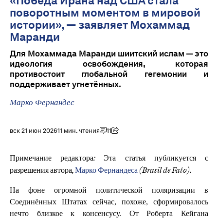
«Победа Ирана над США стала
поворотным моментом в мировой
истории», — заявляет Мохаммад
Маранди
Для Мохаммада Маранди шиитский ислам — это
идеология освобождения, которая
противостоит глобальной гегемонии и
поддерживает угнетённых.
Марко Фернандес
вск 21 июн 2026
11 мин. чтения
11
Примечание редактора:
Эта статья публикуется с
разрешения автора,
Марко Фернандеса
(Brasil de Fato).
На фоне огромной политической поляризации в
Соединённых Штатах сейчас, похоже, сформировалось
нечто близкое к консенсусу. От Роберта Кейгана