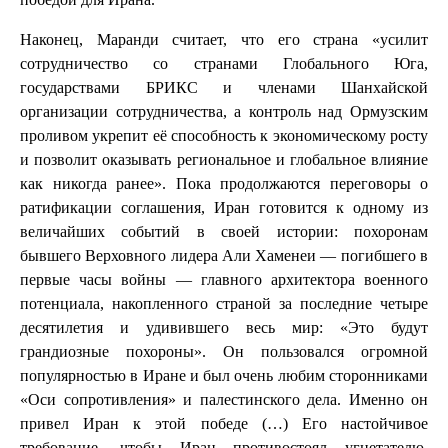
Наконец, Маранди считает, что его страна «усилит
сотрудничество со странами Глобального Юга,
государствами БРИКС и членами Шанхайской
организации сотрудничества, а контроль над Ормузским
проливом укрепит её способность к экономическому росту
и позволит оказывать региональное и глобальное влияние
как никогда ранее». Пока продолжаются переговоры о
ратификации соглашения, Иран готовится к одному из
величайших событий в своей истории: похоронам
бывшего Верховного лидера Али Хаменеи — погибшего в
первые часы войны — главного архитектора военного
потенциала, накопленного страной за последние четыре
десятилетия и удивившего весь мир: «Это будут
грандиозные похороны». Он пользовался огромной
популярностью в Иране и был очень любим сторонниками
«Оси сопротивления» и палестинского дела. Именно он
привел Иран к этой победе (…) Его настойчивое
требование, чтобы Иран противостоял угнетателю,