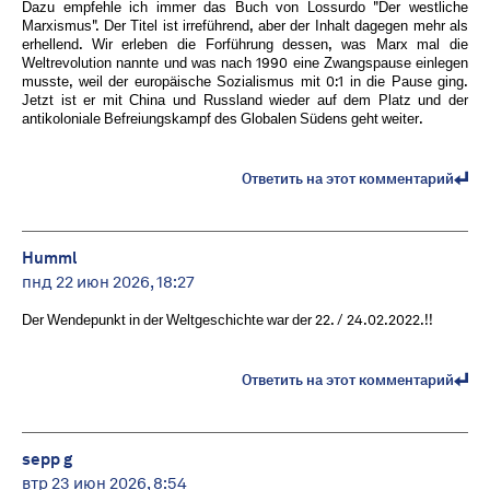
Dazu empfehle ich immer das Buch von Lossurdo "Der westliche
Marxismus". Der Titel ist irreführend, aber der Inhalt dagegen mehr als
erhellend. Wir erleben die Forführung dessen, was Marx mal die
Weltrevolution nannte und was nach 1990 eine Zwangspause einlegen
musste, weil der europäische Sozialismus mit 0:1 in die Pause ging.
Jetzt ist er mit China und Russland wieder auf dem Platz und der
antikoloniale Befreiungskampf des Globalen Südens geht weiter.
Ответить на этот комментарий
Humml
пнд 22 июн 2026, 18:27
Der Wendepunkt in der Weltgeschichte war der 22. / 24.02.2022.!!
Ответить на этот комментарий
sepp g
втр 23 июн 2026, 8:54