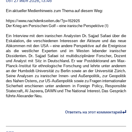
сбт 27 июн 2026, 13:46
Ein aktueller Medienhinweis zum Thema auf diesem Weg:
https://www.nachdenkseiten.de/?p=152925
Der Krieg am Persischen Golf – eine iranische Perspektive (1)
Ein Interview mit dem iranischen Analysten Dr. Sajjad Safaei über die
Eskalation, die verschiedenen Interessen der Akteure und das neue
Abkommen mit den USA – eine andere Perspektive auf die Ereignisse
als die westlicher Experten und im Westen lebender iranischer
Dissidenten. Dr. Sajjad Safaei ist multidisziplinärer Forscher, Dozent
und Analyst mit Sitz in Deutschland. Er war Postdoktorand am Max-
Planck-Institut für ethnologische Forschung und lehrte unter anderem
an der Humboldt-Universität zu Berlin sowie an der Universität Zürich.
Seine Analysen zu iranischer Innen- und Außenpolitik, zur Geopolitik
des Nahen Ostens, zur US-Außenpolitik sowie zu Fragen internationaler
Sicherheit erschienen unter anderem in Foreign Policy, Responsible
Statecraft, Al Jazeera, DAWN und The National Interest. Das Gespräch
führte Alexander Neu.
Ответить на этот комментарий