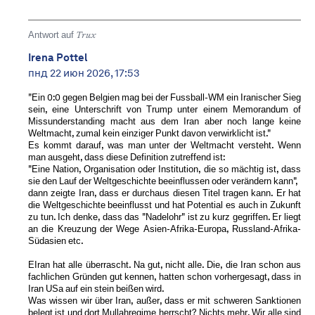
Antwort auf
Trux
Irena Pottel
пнд 22 июн 2026, 17:53
"Ein 0:0 gegen Belgien mag bei der Fussball-WM ein Iranischer Sieg
sein, eine Unterschrift von Trump unter einem Memorandum of
Missunderstanding macht aus dem Iran aber noch lange keine
Weltmacht, zumal kein einziger Punkt davon verwirklicht ist."
Es kommt darauf, was man unter der Weltmacht versteht. Wenn
man ausgeht, dass diese Definition zutreffend ist:
"Eine Nation, Organisation oder Institution, die so mächtig ist, dass
sie den Lauf der Weltgeschichte beeinflussen oder verändern kann",
dann zeigte Iran, dass er durchaus diesen Titel tragen kann. Er hat
die Weltgeschichte beeinflusst und hat Potential es auch in Zukunft
zu tun. Ich denke, dass das "Nadelohr" ist zu kurz gegriffen. Er liegt
an die Kreuzung der Wege Asien-Afrika-Europa, Russland-Afrika-
Südasien etc.
EIran hat alle überrascht. Na gut, nicht alle. Die, die Iran schon aus
fachlichen Gründen gut kennen, hatten schon vorhergesagt, dass in
Iran USa auf ein stein beißen wird.
Was wissen wir über Iran, außer, dass er mit schweren Sanktionen
belegt ist und dort Mullahregime herrscht? Nichts mehr. Wir alle sind