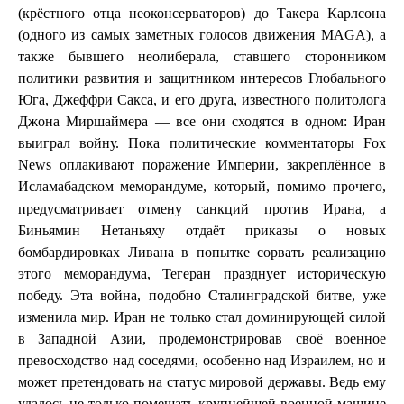
(крёстного отца неоконсерваторов) до Такера Карлсона
(одного из самых заметных голосов движения MAGA), а
также бывшего неолиберала, ставшего сторонником
политики развития и защитником интересов Глобального
Юга, Джеффри Сакса, и его друга, известного политолога
Джона Миршаймера — все они сходятся в одном: Иран
выиграл войну. Пока политические комментаторы Fox
News оплакивают поражение Империи, закреплённое в
, который, помимо прочего,
Исламабадском меморандуме
предусматривает отмену санкций против Ирана, а
Биньямин Нетаньяху отдаёт приказы о новых
бомбардировках Ливана в попытке сорвать реализацию
этого меморандума, Тегеран празднует историческую
победу. Эта война, подобно Сталинградской битве, уже
изменила мир. Иран не только стал доминирующей силой
в Западной Азии, продемонстрировав своё военное
превосходство над соседями, особенно над Израилем, но и
может претендовать на статус мировой державы. Ведь ему
удалось не только помешать крупнейшей военной машине