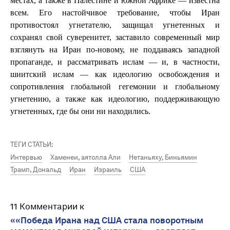
местах, а также в Палестине и южной Африке — известна
всем. Его настойчивое требование, чтобы Иран
противостоял угнетателю, защищал угнетенных и
сохранял свой суверенитет, заставило современный мир
взглянуть на Иран по-новому, не поддаваясь западной
пропаганде, и рассматривать ислам — и, в частности,
шиитский ислам — как идеологию освобождения и
сопротивления глобальной гегемонии и глобальному
угнетению, а также как идеологию, поддерживающую
угнетенных, где бы они ни находились.
ТЕГИ СТАТЬИ:
Интервью
Хаменеи, аятолла Али
Нетаньяху, Биньямин
Трамп, Дональд
Иран
Израиль
США
11 Комментарии к
««Победа Ирана над США стала поворотным