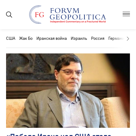
США
Жак Бо
Иранская война
Израиль
Россия
Германия
Ки