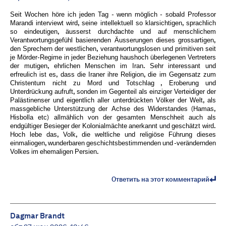
Seit Wochen höre ich jeden Tag - wenn möglich - sobald Professor
Marandi interviewt wird, seine intellektuell so klarsichtigen, sprachlich
so eindeutigen, äusserst durchdachte und auf menschlichem
Verantwortungsgefühl basierenden Äusserungen dieses grossartigen,
den Sprechern der westlichen, verantwortungslosen und primitiven seit
je Mörder-Regime in jeder Beziehung haushoch überlegenen Vertreters
der mutigen, ehrlichen Menschen im Iran. Sehr interessant und
erfreulich ist es, dass die Iraner ihre Religion, die im Gegensatz zum
Christentum nicht zu Mord und Totschlag , Eroberung und
Unterdrückung aufruft, sonden im Gegenteil als einziger Verteidiger der
Palästinenser und eigentlich aller unterdrückten Völker der Welt, als
massgebliche Unterstützung der Achse des Widerstandes (Hamas,
Hisbolla etc) allmählich von der gesamten Menschheit auch als
endgültiger Besieger der Kolonialmächte anerkannt und geschätzt wird.
Hoch lebe das, Volk, die weltliche und religiöse Führung dieses
einmaliogen, wunderbaren geschichtsbestimmenden und -verändernden
Volkes im ehemaligen Persien.
Ответить на этот комментарий
Dagmar Brandt