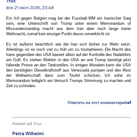
Trux
вск 21 июн 2026, 23:48
Ein 0:0 gegen Belgien mag bei der Fussball-WM ein Iranischer Sieg
sein, eine Unterschrift von Trump unter einem Memorandum of
Missunderstanding macht aus dem Iran aber noch lange keine
Weltmacht, zumal kein einziger Punkt davon verwirklicht ist.
Es ist äußerst beachtlich wie der Iran sich bisher zur Wehr setzt.
Allerdings ist es noch viel zu früh um zu triumphieren. Die Macht des
Irans gegenüber den USA basiert allein auf der Kontrolle des Nadelöhrs
am Golf. Es stehen Wahlen in den USA an und Trump benötigt jetzt
fallende Preise an den Tankstellen. In einigen Monaten kann die USA
den benötigten Dieselkraftstoff aus Venezuela pumpen und den Rest
der Weltwirtschaft dann zum Teufel schicken. Ich sehe im
Memorandum lediglich ein Versuch Trumps Stimmung zu machen und
Zeit zu schinden.
Ответить на этот комментарий
Antwort auf
Trux
Petra Wilhelmi