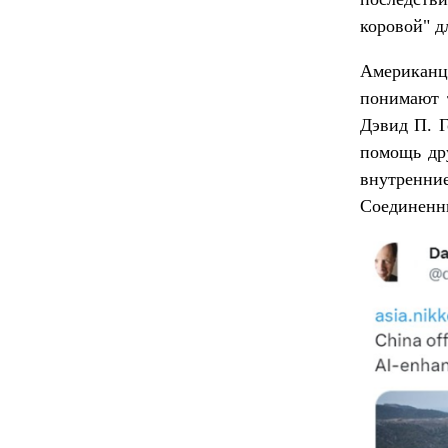
коровой" 
Американц
понимают т
Дэвид П. Г
помощь дру
внутренние
Соединенн