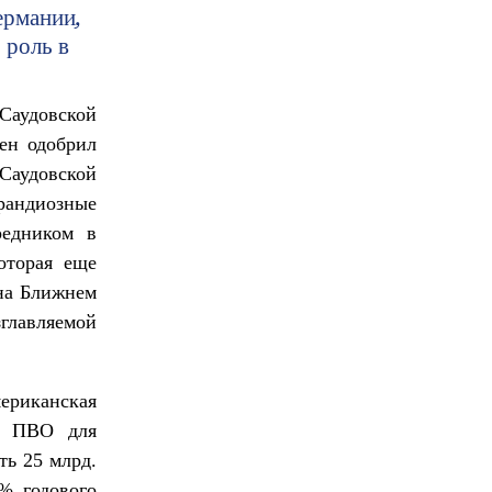
ермании,
 роль в
Саудовской
ен одобрил
аудовской
рандиозные
редником в
оторая еще
на Ближнем
зглавляемой
мериканская
му ПВО для
ть 25 млрд.
% годового