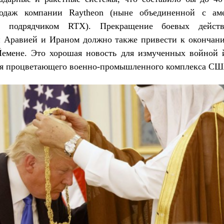
одаж компании Raytheon (ныне объединенной с ам
м подрядчиком RTX). Прекращение боевых дейст
й Аравией и Ираном должно также привести к окончан
Йемене. Это хорошая новость для измученных войной 
для процветающего военно-промышленного комплекса СШ