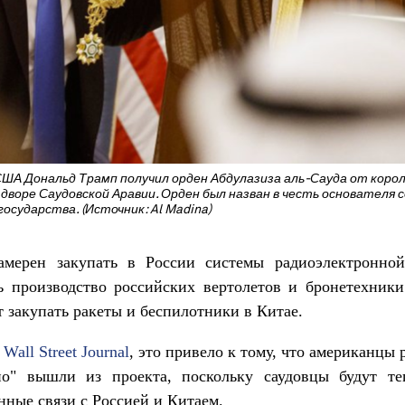
ША Дональд Трамп получил орден Абдулазиза аль-Сауда от корол
дворе Саудовской Аравии. Орден был назван в честь основателя 
государства. (Источник: Al Madina)
амерен закупать в России системы радиоэлектронно
ь производство российских вертолетов и бронетехники
т закупать ракеты и беспилотники в Китае.
м
Wall Street Journal
, это привело к тому, что американцы 
но" вышли из проекта, поскольку саудовцы будут те
нные связи с Россией и Китаем.