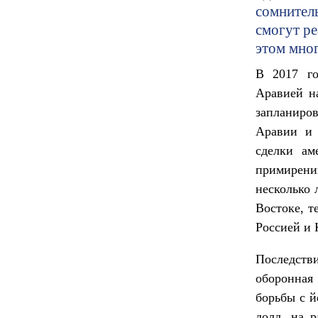
сомнитель
смогут ре
этом мно
В 2017 го
Аравией 
запланиро
Аравии и 
сделки ам
примирени
несколько
Востоке, т
Россией и 
Последстви
оборонная
борьбы с й
долл. на 