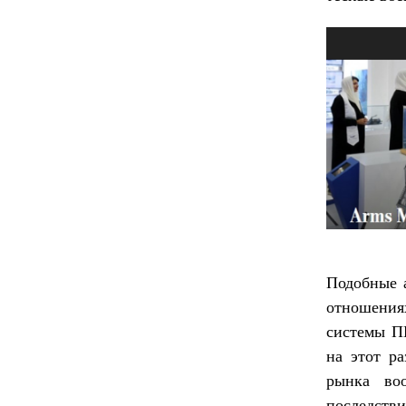
Подобные 
отношения
системы ПВ
на этот р
рынка воо
последств