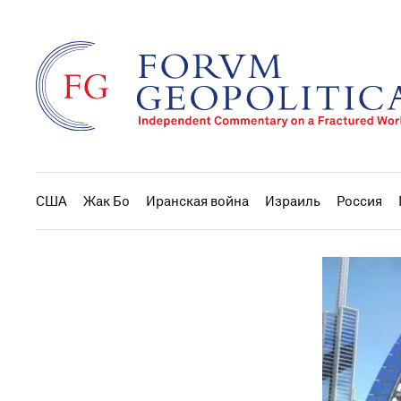
США
Жак Бо
Иранская война
Израиль
Россия