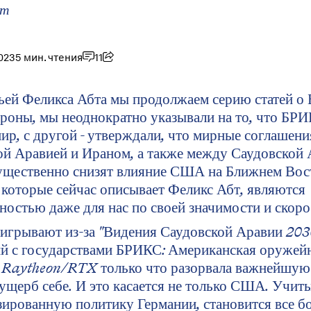
бт
023
5 мин. чтения
11
тьей Феликса Абта мы продолжаем серию статей о
ороны, мы неоднократно указывали на то, что БР
ир, с другой - утверждали, что мирные соглашен
ой Аравией и Ираном, а также между Саудовской 
ущественно снизят влияние США на Ближнем Вос
которые сейчас описывает Феликс Абт, являются
остью даже для нас по своей значимости и скоро
грывают из-за "Видения Саудовской Аравии 2030
й с государствами БРИКС: Американская оружей
 Raytheon/RTX только что разорвала важнейшую 
ущерб себе. И это касается не только США. Учит
ированную политику Германии, становится все б