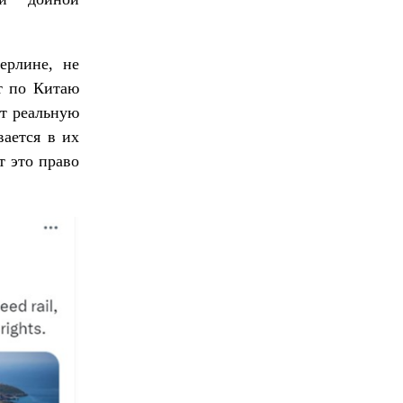
ерлине, не
рт по Китаю
ет реальную
вается в их
т это право