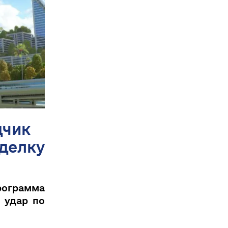
дчик
делку
ограмма
 удар по