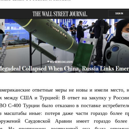
американские ответные меры не новы и имели место, н
х между США и Турцией: В ответ на закупку у России
О С-400 Турции было отказано в поставке истребител
аз масштабы иные: потеря даже части гораздо более п
ружений Саудовской Аравии имеет гораздо более
ия. На протяжении десятилетий она была огромн