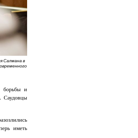
я Салмана в
современного
й борьбы и
. Саудовцы
разозлились
перь иметь