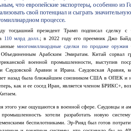
ным, что европейские экспортеры, особенно из Г
ализовать свой потенциал и сыграть значительную
гомиллиардном процессе.
ду тогдашний президент Трамп подписал сделку с 
на
110 млрд долл.
; в 2022 году его преемник Джо Байд
ванные
многомиллиардные сделки по продаже оружия
С
Объединенным Арабским Эмиратам. Китай сорвал г
ериканской военной промышленности, выступив пос
и Саудовской Аравии и Ирана. Саудовская Аравия, к
 лет назад была ближайшим союзником США в ОПЕК и 
еперь, как и ее сосед Иран, является членом БРИКС+, во
Китаем.
я этого уже ощущаются в военной сфере. Саудовцы и а
 промышленность хотели разработать новую систе
еменскими беспилотниками. Эр-Рияд был готов потрати
радарные и ракетные системы, что составило бы до 40