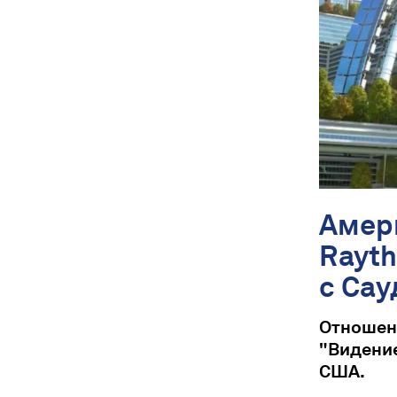
Амер
Rayt
с Сау
Отноше
"Видени
США.