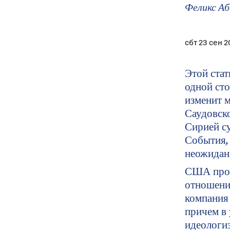
Феликс А
сбт 23 сен 2
Этой ста
одной ст
изменит м
Саудовск
Сирией с
События, 
неожиданн
США прои
отношени
компания
причем в 
идеологиз