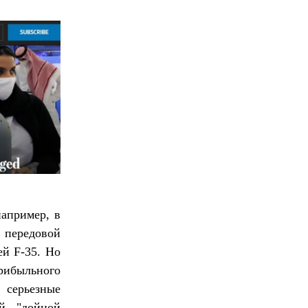
апример, в
 передовой
ей F-35. Но
рибыльного
 серьезные
ой "дойной