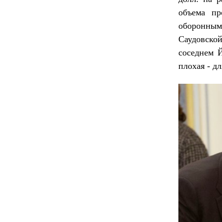
объема пр
оборонны
Саудовско
соседнем 
плохая - 