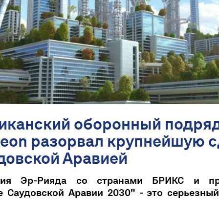
иканский оборонный подря
heon разорвал крупнейшую с
довской Аравией
ния Эр-Рияда со странами БРИКС и пр
е Саудовской Аравии 2030" - это серьезный