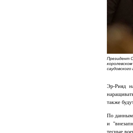
Президент С
королевском 
саудовского 
Эр-Рияд н
наращиват
также буду
По данны
и "внезап
тесные вое