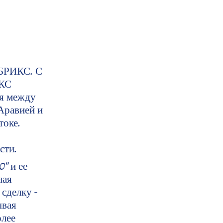
 БРИКС. С
ИКС
ия между
Аравией и
токе.
сти.
" и ее
ная
сделку -
ывая
олее