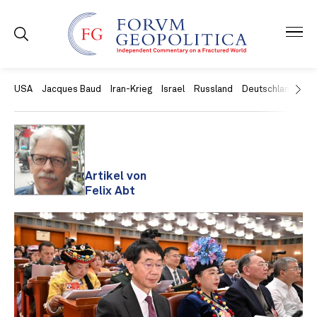
USA
Jacques Baud
Iran-Krieg
Israel
Russland
Deutschland
Ch
Artikel von
Felix Abt