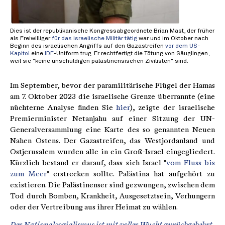
Dies ist der republikanische Kongressabgeordnete Brian Mast, der früher
als Freiwilliger
für das israelische Militär tätig
war und im Oktober nach
Beginn des israelischen Angriffs auf den Gazastreifen
vor dem US-
Kapitol
eine
IDF
-Uniform trug. Er rechtfertigt die Tötung von Säuglingen,
weil sie "keine unschuldigen palästinensischen Zivilisten" sind.
Im September, bevor der paramilitärische Flügel der Hamas
am 7. Oktober 2023 die israelische Grenze überrannte (eine
nüchterne Analyse finden Sie
hier
), zeigte der israelische
Premierminister Netanjahu auf einer Sitzung der UN-
Generalversammlung eine Karte des so genannten Neuen
Nahen Ostens. Der Gazastreifen, das Westjordanland und
Ostjerusalem wurden alle in ein Groß-Israel eingegliedert.
Kürzlich bestand er darauf, dass sich Israel "
vom Fluss bis
zum Meer
" erstrecken sollte. Palästina hat aufgehört zu
existieren. Die Palästinenser sind gezwungen, zwischen dem
Tod durch Bomben, Krankheit, Ausgesetztsein, Verhungern
oder der Vertreibung aus ihrer Heimat zu wählen.