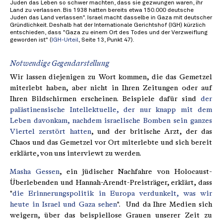
Juden das Leben so schwer machten, dass sie gezwungen waren, ihr
Land zu verlassen. Bis 1938 hatten bereits etwa 150.000 deutsche
Juden das Land verlassen". Israel macht dasselbe in Gaza mit deutscher
Gründlichkeit. Deshalb hat der Internationale Gerichtshof (IGH) kürzlich
entschieden, dass "Gaza zu einem Ort des Todes und der Verzweiflung
geworden ist" (
IGH-Urteil
, Seite 13, Punkt 47).
Notwendige Gegendarstellung
Wir lassen diejenigen zu Wort kommen, die das Gemetzel
miterlebt haben, aber nicht in Ihren Zeitungen oder auf
Ihren Bildschirmen erscheinen. Beispiele dafür sind
der
palästinensische Intellektuelle, der nur knapp mit dem
Leben davonkam, nachdem israelische Bomben sein ganzes
Viertel zerstört hatten
, und der britische Arzt, der das
Chaos und das Gemetzel vor Ort miterlebte und sich bereit
erklärte, von uns interviewt zu werden.
Masha Gessen
, ein jüdischer Nachfahre von Holocaust-
Überlebenden und Hannah-Arendt-Preisträger, erklärt, dass
"
die Erinnerungspolitik in Europa verdunkelt, was wir
heute in Israel und Gaza sehen
". Und da Ihre Medien sich
weigern, über das beispiellose Grauen unserer Zeit zu