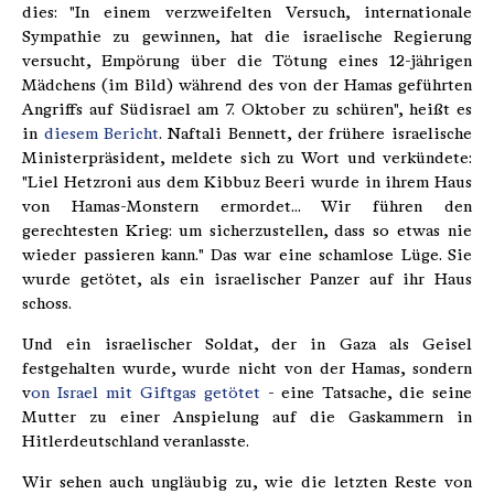
dies: "In einem verzweifelten Versuch, internationale
Sympathie zu gewinnen, hat die israelische Regierung
versucht, Empörung über die Tötung eines 12-jährigen
Mädchens (im Bild) während des von der Hamas geführten
Angriffs auf Südisrael am 7. Oktober zu schüren", heißt es
in
diesem Bericht
. Naftali Bennett, der frühere israelische
Ministerpräsident, meldete sich zu Wort und verkündete:
"Liel Hetzroni aus dem Kibbuz Beeri wurde in ihrem Haus
von Hamas-Monstern ermordet... Wir führen den
gerechtesten Krieg: um sicherzustellen, dass so etwas nie
wieder passieren kann." Das war eine schamlose Lüge. Sie
wurde getötet, als ein israelischer Panzer auf ihr Haus
schoss.
Und ein israelischer Soldat, der in Gaza als Geisel
festgehalten wurde, wurde nicht von der Hamas, sondern
v
on Israel mit Giftgas getötet
- eine Tatsache, die seine
Mutter zu einer Anspielung auf die Gaskammern in
Hitlerdeutschland veranlasste.
Wir sehen auch ungläubig zu, wie die letzten Reste von