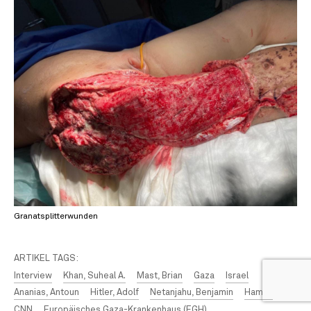
Granatsplitterwunden
ARTIKEL TAGS:
Interview
Khan, Suheal A.
Mast, Brian
Gaza
Israel
Ananias, Antoun
Hitler, Adolf
Netanjahu, Benjamin
Hamas
CNN
Europäisches Gaza-Krankenhaus (EGH)