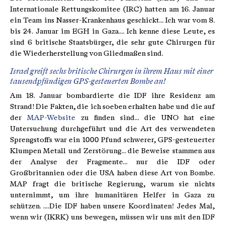
Internationale Rettungskomitee (IRC) hatten am 16. Januar
ein Team ins Nasser-Krankenhaus geschickt... Ich war vom 8.
bis 24. Januar im EGH in Gaza.... Ich kenne diese Leute, es
sind 6 britische Staatsbürger, die sehr gute Chirurgen für
die Wiederherstellung von Gliedmaßen sind.
Israel greift sechs britische Chirurgen in ihrem Haus mit einer
tausendpfündigen GPS-gesteuerten Bombe an!
Am 18. Januar bombardierte die IDF ihre Residenz am
Strand! Die Fakten, die ich soeben erhalten habe und die auf
der
MAP-Website
zu finden sind... die UNO hat eine
Untersuchung durchgeführt und die Art des verwendeten
Sprengstoffs war ein 1000 Pfund schwerer, GPS-gesteuerter
Klumpen Metall und Zerstörung... die Beweise stammen aus
der Analyse der Fragmente... nur die IDF oder
Großbritannien oder die USA haben diese Art von Bombe.
MAP fragt die britische Regierung, warum sie nichts
unternimmt, um ihre humanitären Helfer in Gaza zu
schützen. ....Die IDF haben unsere Koordinaten! Jedes Mal,
wenn wir (IKRK) uns bewegen, müssen wir uns mit den IDF