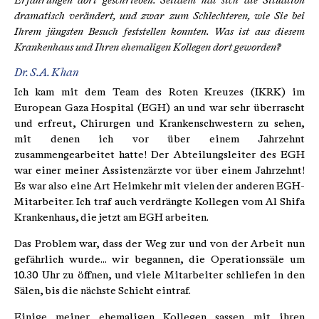
Erfahrungen dort geschrieben. Seitdem hat sich die Situation
dramatisch verändert, und zwar zum Schlechteren, wie Sie bei
Ihrem jüngsten Besuch feststellen konnten. Was ist aus diesem
Krankenhaus und Ihren ehemaligen Kollegen dort geworden?
Dr. S.A. Khan
Ich kam mit dem Team des Roten Kreuzes (IKRK) im
European Gaza Hospital (EGH) an und war sehr überrascht
und erfreut, Chirurgen und Krankenschwestern zu sehen,
mit denen ich vor über einem Jahrzehnt
zusammengearbeitet hatte! Der Abteilungsleiter des EGH
war einer meiner Assistenzärzte vor über einem Jahrzehnt!
Es war also eine Art Heimkehr mit vielen der anderen EGH-
Mitarbeiter. Ich traf auch verdrängte Kollegen vom Al Shifa
Krankenhaus, die jetzt am EGH arbeiten.
Das Problem war, dass der Weg zur und von der Arbeit nun
gefährlich wurde... wir begannen, die Operationssäle um
10.30 Uhr zu öffnen, und viele Mitarbeiter schliefen in den
Sälen, bis die nächste Schicht eintraf.
Einige meiner ehemaligen Kollegen sassen mit ihren