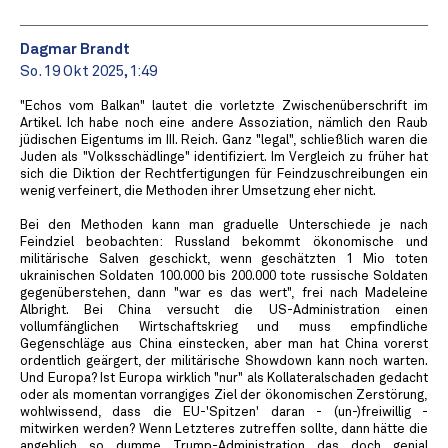
Dagmar Brandt
So. 19 Okt 2025, 1:49
"Echos vom Balkan" lautet die vorletzte Zwischenüberschrift im
Artikel. Ich habe noch eine andere Assoziation, nämlich den Raub
jüdischen Eigentums im III. Reich. Ganz "legal", schließlich waren die
Juden als "Volksschädlinge" identifiziert. Im Vergleich zu früher hat
sich die Diktion der Rechtfertigungen für Feindzuschreibungen ein
wenig verfeinert, die Methoden ihrer Umsetzung eher nicht.
Bei den Methoden kann man graduelle Unterschiede je nach
Feindziel beobachten: Russland bekommt ökonomische und
militärische Salven geschickt, wenn geschätzten 1 Mio toten
ukrainischen Soldaten 100.000 bis 200.000 tote russische Soldaten
gegenüberstehen, dann "war es das wert", frei nach Madeleine
Albright. Bei China versucht die US-Administration einen
vollumfänglichen Wirtschaftskrieg und muss empfindliche
Gegenschläge aus China einstecken, aber man hat China vorerst
ordentlich geärgert, der militärische Showdown kann noch warten.
Und Europa? Ist Europa wirklich "nur" als Kollateralschaden gedacht
oder als momentan vorrangiges Ziel der ökonomischen Zerstörung,
wohlwissend, dass die EU-'Spitzen' daran - (un-)freiwillig -
mitwirken werden? Wenn Letzteres zutreffen sollte, dann hätte die
angeblich so dumme Trump-Administration das doch genial