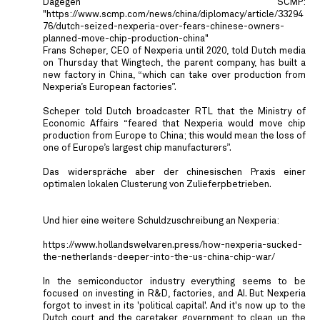
Dagegen SCMP:
"https://www.scmp.com/news/china/diplomacy/article/33294
76/dutch-seized-nexperia-over-fears-chinese-owners-
planned-move-chip-production-china"
Frans Scheper, CEO of Nexperia until 2020, told Dutch media
on Thursday that Wingtech, the parent company, has built a
new factory in China, “which can take over production from
Nexperia’s European factories”.
Scheper told Dutch broadcaster RTL that the Ministry of
Economic Affairs “feared that Nexperia would move chip
production from Europe to China; this would mean the loss of
one of Europe’s largest chip manufacturers”.
Das widerspräche aber der chinesischen Praxis einer
optimalen lokalen Clusterung von Zulieferpbetrieben.
Und hier eine weitere Schuldzuschreibung an Nexperia:
https://www.hollandswelvaren.press/how-nexperia-sucked-
the-netherlands-deeper-into-the-us-china-chip-war/
In the semiconductor industry everything seems to be
focused on investing in R&D, factories, and AI. But Nexperia
forgot to invest in its 'political capital'. And it's now up to the
Dutch court and the caretaker government to clean up the