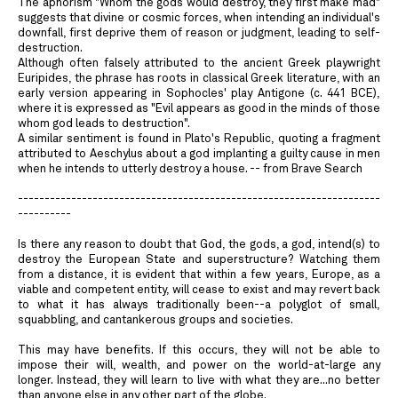
The aphorism "Whom the gods would destroy, they first make mad"
suggests that divine or cosmic forces, when intending an individual's
downfall, first deprive them of reason or judgment, leading to self-
destruction.
Although often falsely attributed to the ancient Greek playwright
Euripides, the phrase has roots in classical Greek literature, with an
early version appearing in Sophocles' play Antigone (c. 441 BCE),
where it is expressed as "Evil appears as good in the minds of those
whom god leads to destruction".
A similar sentiment is found in Plato's Republic, quoting a fragment
attributed to Aeschylus about a god implanting a guilty cause in men
when he intends to utterly destroy a house. -- from Brave Search
--------------------------------------------------------------------
----------
Is there any reason to doubt that God, the gods, a god, intend(s) to
destroy the European State and superstructure? Watching them
from a distance, it is evident that within a few years, Europe, as a
viable and competent entity, will cease to exist and may revert back
to what it has always traditionally been--a polyglot of small,
squabbling, and cantankerous groups and societies.
This may have benefits. If this occurs, they will not be able to
impose their will, wealth, and power on the world-at-large any
longer. Instead, they will learn to live with what they are...no better
than anyone else in any other part of the globe.