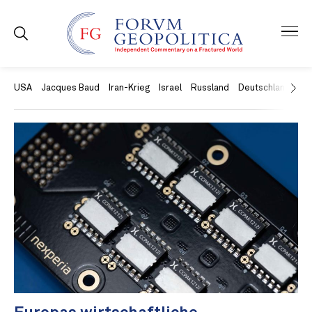
USA
Jacques Baud
Iran-Krieg
Israel
Russland
Deutschland
Ch