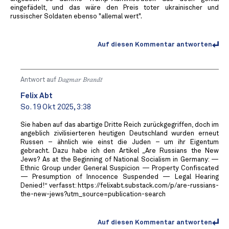
eingefädelt, und das wäre den Preis toter ukrainischer und
russischer Soldaten ebenso "allemal wert".
Auf diesen Kommentar antworten
Antwort auf
Dagmar Brandt
Felix Abt
So. 19 Okt 2025, 3:38
Sie haben auf das abartige Dritte Reich zurückgegriffen, doch im
angeblich zivilisierteren heutigen Deutschland wurden erneut
Russen – ähnlich wie einst die Juden – um ihr Eigentum
gebracht. Dazu habe ich den Artikel „Are Russians the New
Jews? As at the Beginning of National Socialism in Germany: —
Ethnic Group under General Suspicion — Property Confiscated
— Presumption of Innocence Suspended — Legal Hearing
Denied!“ verfasst: https://felixabt.substack.com/p/are-russians-
the-new-jews?utm_source=publication-search
Auf diesen Kommentar antworten