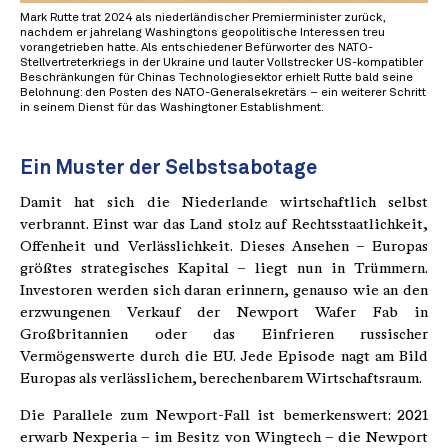
Mark Rutte trat 2024 als niederländischer Premierminister zurück,
nachdem er jahrelang Washingtons geopolitische Interessen treu
vorangetrieben hatte. Als entschiedener Befürworter des NATO-
Stellvertreterkriegs in der Ukraine und lauter Vollstrecker US-kompatibler
Beschränkungen für Chinas Technologiesektor erhielt Rutte bald seine
Belohnung: den Posten des NATO-Generalsekretärs – ein weiterer Schritt
in seinem Dienst für das Washingtoner Establishment.
Ein Muster der Selbstsabotage
Damit hat sich die Niederlande wirtschaftlich selbst
verbrannt. Einst war das Land stolz auf Rechtsstaatlichkeit,
Offenheit und Verlässlichkeit. Dieses Ansehen – Europas
größtes strategisches Kapital – liegt nun in Trümmern.
Investoren werden sich daran erinnern, genauso wie an den
erzwungenen Verkauf der Newport Wafer Fab in
Großbritannien oder das Einfrieren russischer
Vermögenswerte durch die EU. Jede Episode nagt am Bild
Europas als verlässlichem, berechenbarem Wirtschaftsraum.
Die Parallele zum Newport-Fall ist bemerkenswert: 2021
erwarb Nexperia – im Besitz von Wingtech – die Newport