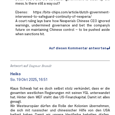
mess. Is there still a way out?
Ebenso: https://bits-chips.com/article/dutch-government-
intervened-to-safeguard-continuity-of-nexperia/
A court ruling lays bare how Nexperia’s Chinese CEO ignored
warnings, undermined governance and bet the company’s
future on maintaining Chinese control – to be pushed aside
when sanctions hit.
Auf diesen Kommentar antworten
Antwort auf
Dagmar Brandt
Heiko
So. 19 Okt 2025, 16:51
Klaus Schwab hat es doch selbst stolz verkündet, dass er die
gesamten westlichen Regierungen mit seinen YGL unterwandet
hat. Hinter dem WEF steht das US-Finanzkapital. Damit ist alles
gesagt.
Wir Westeuropäer dürfen die Rolle der Kolonien übernehmen,
die sich mit russischer und chinesischer Hilfe von den USA
befreit haben. Damit wir unsere Hautfarbe behalten dürfen,