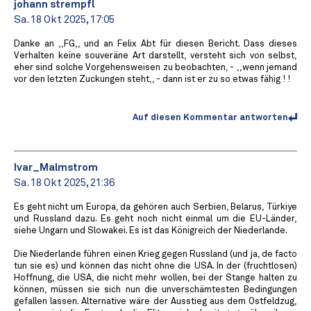
johann strempfl
Sa. 18 Okt 2025, 17:05
Danke an ,,FG,, und an Felix Abt für diesen Bericht. Dass dieses
Verhalten keine souveräne Art darstellt, versteht sich von selbst,
eher sind solche Vorgehensweisen zu beobachten, - ,,wenn jemand
vor den letzten Zuckungen steht,, - dann ist er zu so etwas fähig ! !
Auf diesen Kommentar antworten
Ivar_Malmstrom
Sa. 18 Okt 2025, 21:36
Es geht nicht um Europa, da gehören auch Serbien, Belarus, Türkiye
und Russland dazu. Es geht noch nicht einmal um die EU-Länder,
siehe Ungarn und Slowakei. Es ist das Königreich der Niederlande.
Die Niederlande führen einen Krieg gegen Russland (und ja, de facto
tun sie es) und können das nicht ohne die USA. In der (fruchtlosen)
Hoffnung, die USA, die nicht mehr wollen, bei der Stange halten zu
können, müssen sie sich nun die unverschämtesten Bedingungen
gefallen lassen. Alternative wäre der Ausstieg aus dem Ostfeldzug,