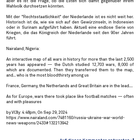
aber es ist die Frage, ob die Eliten sich damit gegenüber ihrem
Wahlvolk durchsetzen könnten.
Mit der "Rechtsstaatlichkeit" der Niederlande ist es nicht weit her.
Historisch ist da, wie sie sich auf den Gewürzinseln, in Indonesien
oder in Surinam aufgeführt haben. Aktuell eine endlose Serie von
Kriegen, die das Königreich der Niederlande seit den 90er Jahren
führt.
Nairaland, Nigeria:
️An interactive map of all wars in history for more than the last 2,500
years has appeared — the Dutch studied 12,703 wars, 8,000 of
which are documented. Then they transferred them to the map,
and... who is the most bloodthirsty among us ️
France, Germany, the Netherlands and Great Britain are in the lead....
As for Europe, wars there took place like football matches — often
and with pleasures
by Vl3ly: 4:48pm, On Sep 29, 2024
https://www.nairaland.com/7481160/russia-ukraine-war-world-
news-weapons/2433#132213942