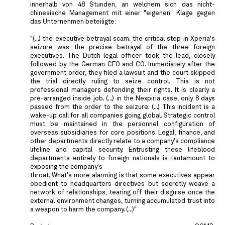
innerhalb von 48 Stunden, an welchem sich das nicht-
chinesische Management mit einer "eigenen" Klage gegen
das Unternehmen beteiligte:
"(...) the executive betrayal scam. the critical step in Xperia's
seizure was the precise betrayal of the three foreign
executives. The Dutch legal officer took the lead, closely
followed by the German CFO and CO. Immediately after the
government order, they filed a lawsuit and the court skipped
the trial directly ruling to seize control. This is not
professional managers defending their rights. It is clearly a
pre-arranged inside job. (...) in the Nexpiria case, only 8 days
passed from the order to the seizure. (...) This incident is a
wake-up call for all companies going global. Strategic control
must be maintained in the personnel configuration of
overseas subsidiaries for core positions. Legal, finance, and
other departments directly relate to a company's compliance
lifeline and capital security. Entrusting these lifeblood
departments entirely to foreign nationals is tantamount to
exposing the company's
throat. What's more alarming is that some executives appear
obedient to headquarters directives but secretly weave a
network of relationships, tearing off their disguise once the
external environment changes, turning accumulated trust into
a weapon to harm the company. (...)"