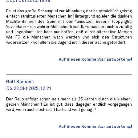
Di. 21 Okt 2025, 18:28
Es ist das große Schauspiel zur Ablenkung der hauptsächlich geistig
einfach strukturierten Menschen. Im Hintergrund spielen die dunklen
Mächte ihr perfides Spiel mit den "unnützen Essern" (copyright:
Yuval Hariri - ein wahrer Menschenfreund). Es passiert nichts zufällig
und ungeplant - ich kann nur hoffen, daß durch alternative Medien
wie FG die Menschen wach werden und sich den Strukturen
widersetzen - vor allem die Jugend ist in dieser Sache gefordert.
Auf diesen Kommentar antworten
Rolf Kleinert
Do. 23 Okt 2025, 12:21
Der Raub erfolgt schon seit mehr als 25 Jahren durch die kleinen,
gelben Männchen!! Es ist gut, dass dagegen endlich vorgegangen
wird, wenn auch noch nicht hart und weit genug!!!
Auf diesen Kommentar antworten