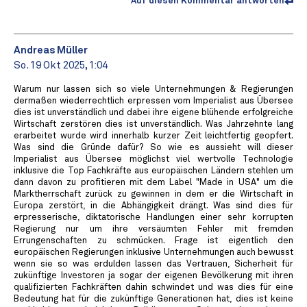
Auf diesen Kommentar antworten
Andreas Müller
So. 19 Okt 2025, 1:04
Warum nur lassen sich so viele Unternehmungen & Regierungen
dermaßen wiederrechtlich erpressen vom Imperialist aus Übersee
dies ist unverständlich und dabei ihre eigene blühende erfolgreiche
Wirtschaft zerstören dies ist unverständlich. Was Jahrzehnte lang
erarbeitet wurde wird innerhalb kurzer Zeit leichtfertig geopfert.
Was sind die Gründe dafür? So wie es aussieht will dieser
Imperialist aus Übersee möglichst viel wertvolle Technologie
inklusive die Top Fachkräfte aus europäischen Ländern stehlen um
dann davon zu profitieren mit dem Label "Made in USA" um die
Marktherrschaft zurück zu gewinnen in dem er die Wirtschaft in
Europa zerstört, in die Abhängigkeit drängt. Was sind dies für
erpresserische, diktatorische Handlungen einer sehr korrupten
Regierung nur um ihre versäumten Fehler mit fremden
Errungenschaften zu schmücken. Frage ist eigentlich den
europäischen Regierungen inklusive Unternehmungen auch bewusst
wenn sie so was erdulden lassen das Vertrauen, Sicherheit für
zukünftige Investoren ja sogar der eigenen Bevölkerung mit ihren
qualifizierten Fachkräften dahin schwindet und was dies für eine
Bedeutung hat für die zukünftige Generationen hat, dies ist keine