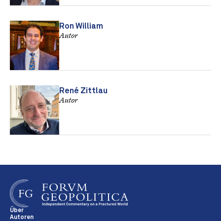
Ron William
Autor
René Zittlau
Autor
Über
Autoren