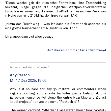
"Diese Woche gab die russische Zentralbank ihre Entscheidung
bekannt, Klage gegen die belgische Wertpapierverwahrstelle
Euroclear einzureichen, die einen Großteil der russischen Reserven
in Höhe von rund 210 Milliarden Euro verwahrt." RT
„Nimm das Recht weg – was ist dann ein Staat noch anderes als
eine große Räuberbande?“ Augustinus von Hippo
Ich glaube, damit ist alles gesagt.
Auf diesen Kommentar antworten
Antwort auf
Petra Wilhelmi
Any Person
Mi. 17 Dez 2025, 15:06
Why is it so hard for any 'journalists' or commenters when
vaguely pointing at the elite bankster perps behind all this
Euroclear nonsense (let alone the entire Nazi Ukie and Zionist
Israel projects) to type the name "Rothschild"?
The women carrying Rothschild Class water should look carefully