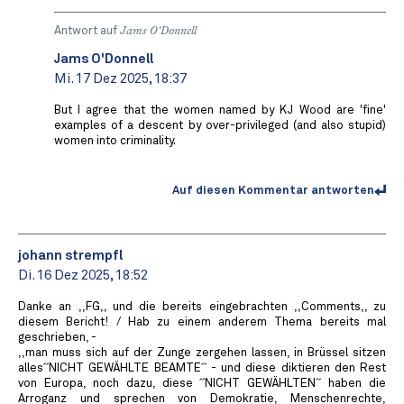
Antwort auf
Jams O'Donnell
Jams O'Donnell
Mi. 17 Dez 2025, 18:37
But I agree that the women named by KJ Wood are 'fine'
examples of a descent by over-privileged (and also stupid)
women into criminality.
Auf diesen Kommentar antworten
johann strempfl
Di. 16 Dez 2025, 18:52
Danke an ,,FG,, und die bereits eingebrachten ,,Comments,, zu
diesem Bericht! / Hab zu einem anderem Thema bereits mal
geschrieben, -
,,man muss sich auf der Zunge zergehen lassen, in Brüssel sitzen
alles´´NICHT GEWÄHLTE BEAMTE´´ - und diese diktieren den Rest
von Europa, noch dazu, diese ´´NICHT GEWÄHLTEN´´ haben die
Arroganz und sprechen von Demokratie, Menschenrechte,