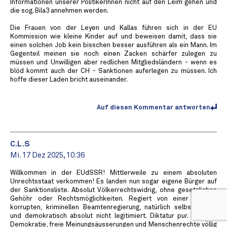
Informationen unserer PolitikerInnen nicht auf den Leim gehen und
die sog. Bila3 annehmen werden.
Die Frauen von der Leyen und Kallas führen sich in der EU
Kommission wie kleine Kinder auf und beweisen damit, dass sie
einen solchen Job kein bisschen besser ausführen als ein Mann. Im
Gegenteil meinen sie noch einen Zacken schärfer zulegen zu
müssen und Unwilligen aber redlichen Mitgliedsländern - wenn es
blöd kommt auch der CH - Sanktionen auferlegen zu müssen. Ich
hoffe dieser Laden bricht auseinander.
Auf diesen Kommentar antworten
C.L.S
Mi. 17 Dez 2025, 10:36
Willkommen in der EUdSSR! Mittlerweile zu einem absoluten
Unrechtsstaat verkommen! Es landen nun sogar eigene Bürger auf
der Sanktionsliste. Absolut Völkerrechtswidrig, ohne gesetzliches
Gehöhr oder Rechtsmöglichkeiten. Regiert von einer absolut
korrupten, kriminellen Beamtenregierung, natürlich selbsternannt
und demokratisch absolut nicht legitimiert. Diktatur pur. Freiheit,
Demokratie, freie Meinungsäusserungen und Menschenrechte völlig