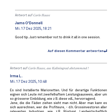
Antwort auf
Carlo Haase
Jams O'Donnell
Mi. 17 Dez 2025, 18:21
Good tip. Just remember not to drink it all in one session.
Auf diesen Kommentar antworten
Antwort auf
Carlo Haase, aus Kaliningrad abstammend !
Irma L.
Mi. 17 Dez 2025, 10:48
Es sind Installierte Marionetten. Und für derartige Funktionen
eignen sich Leute mit zweifelhaftem Leistungsausweis, aber um
so grösserer Einbildung, wie z B. diese vdL, hervorragend.
Jene, die die Fäden ziehen sieht man nicht. Aber man kann es
sich ausrechnen, wer die Profiteure, - d.h. Grossinvestoren aller
relevanten Industrien, wie z.B. Rüstung, Landwirtschaftlich