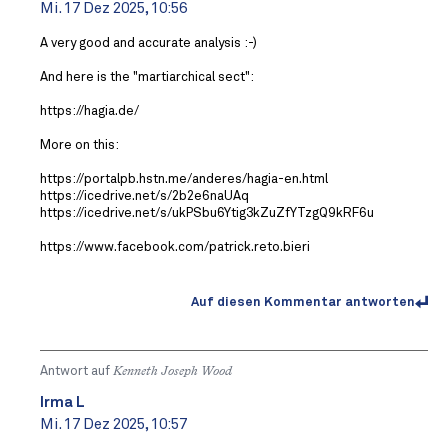
Mi. 17 Dez 2025, 10:56
A very good and accurate analysis :-)
And here is the "martiarchical sect":
https://hagia.de/
More on this:
https://portalpb.hstn.me/anderes/hagia-en.html
https://icedrive.net/s/2b2e6naUAq
https://icedrive.net/s/ukPSbu6Ytig3kZuZfYTzgQ9kRF6u
https://www.facebook.com/patrick.reto.bieri
Auf diesen Kommentar antworten
Antwort auf
Kenneth Joseph Wood
Irma L
Mi. 17 Dez 2025, 10:57