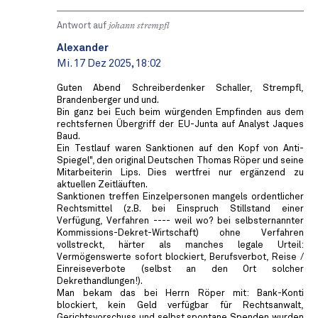
Antwort auf
johann strempfl
Alexander
Mi. 17 Dez 2025, 18:02
Guten Abend Schreiberdenker Schaller, Strempfl,
Brandenberger und und.
Bin ganz bei Euch beim würgenden Empfinden aus dem
rechtsfernen Übergriff der EU-Junta auf Analyst Jaques
Baud.
Ein Testlauf waren Sanktionen auf den Kopf von Anti-
Spiegel", den original Deutschen Thomas Röper und seine
Mitarbeiterin Lips. Dies wertfrei nur ergänzend zu
aktuellen Zeitläuften.
Sanktionen treffen Einzelpersonen mangels ordentlicher
Rechtsmittel (z.B. bei Einspruch Stillstand einer
Verfügung, Verfahren ---- weil wo? bei selbsternannter
Kommissions-Dekret-Wirtschaft) ohne Verfahren
vollstreckt, härter als manches legale Urteil:
Vermögenswerte sofort blockiert, Berufsverbot, Reise /
Einreiseverbote (selbst an den Ort solcher
Dekrethandlungen!).
Man bekam das bei Herrn Röper mit: Bank-Konti
blockiert, kein Geld verfügbar für Rechtsanwalt,
Gerichtsvorschuss und selbst spontane Spenden wurden