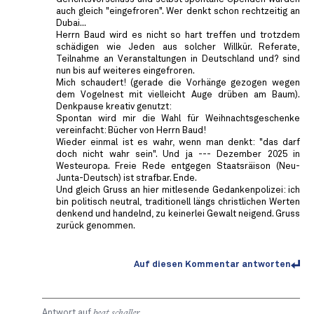
auch gleich "eingefroren". Wer denkt schon rechtzeitig an
Dubai...
Herrn Baud wird es nicht so hart treffen und trotzdem
schädigen wie Jeden aus solcher Willkür. Referate,
Teilnahme an Veranstaltungen in Deutschland und? sind
nun bis auf weiteres eingefroren.
Mich schaudert! (gerade die Vorhänge gezogen wegen
dem Vogelnest mit vielleicht Auge drüben am Baum).
Denkpause kreativ genutzt:
Spontan wird mir die Wahl für Weihnachtsgeschenke
vereinfacht: Bücher von Herrn Baud!
Wieder einmal ist es wahr, wenn man denkt: "das darf
doch nicht wahr sein". Und ja --- Dezember 2025 in
Westeuropa. Freie Rede entgegen Staatsräison (Neu-
Junta-Deutsch) ist strafbar. Ende.
Und gleich Gruss an hier mitlesende Gedankenpolizei: ich
bin politisch neutral, traditionell längs christlichen Werten
denkend und handelnd, zu keinerlei Gewalt neigend. Gruss
zurück genommen.
Auf diesen Kommentar antworten
Antwort auf
beat schaller