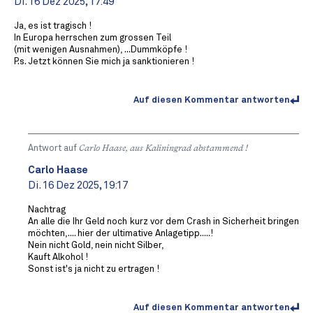
Di. 16 Dez 2025, 17:49
Ja, es ist tragisch !
In Europa herrschen zum grossen Teil
(mit wenigen Ausnahmen), ...Dummköpfe !
P.s. Jetzt können Sie mich ja sanktionieren !
Auf diesen Kommentar antworten
Antwort auf
Carlo Haase, aus Kaliningrad abstammend !
Carlo Haase
Di. 16 Dez 2025, 19:17
Nachtrag
An alle die Ihr Geld noch kurz vor dem Crash in Sicherheit bringen
möchten,.... hier der ultimative Anlagetipp.....!
Nein nicht Gold, nein nicht Silber,
Kauft Alkohol !
Sonst ist's ja nicht zu ertragen !
Auf diesen Kommentar antworten