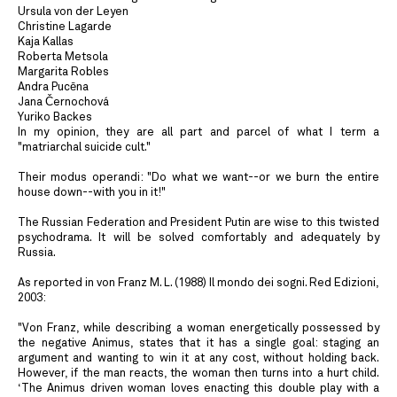
Ursula von der Leyen
Christine Lagarde
Kaja Kallas
Roberta Metsola
Margarita Robles
Andra Pucēna
Jana Černochová
Yuriko Backes
In my opinion, they are all part and parcel of what I term a
"matriarchal suicide cult."
Their modus operandi: "Do what we want--or we burn the entire
house down--with you in it!"
The Russian Federation and President Putin are wise to this twisted
psychodrama. It will be solved comfortably and adequately by
Russia.
As reported in von Franz M. L. (1988) Il mondo dei sogni. Red Edizioni,
2003:
"Von Franz, while describing a woman energetically possessed by
the negative Animus, states that it has a single goal: staging an
argument and wanting to win it at any cost, without holding back.
However, if the man reacts, the woman then turns into a hurt child.
‘The Animus driven woman loves enacting this double play with a