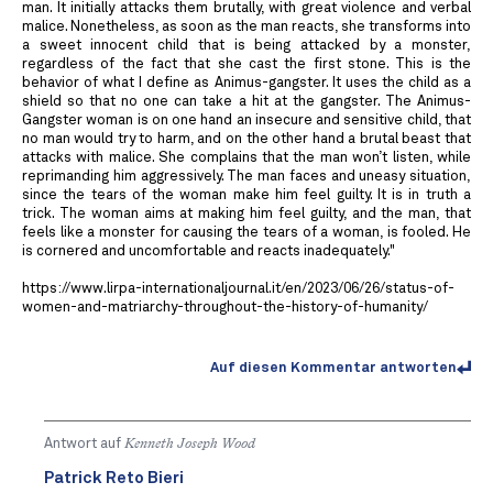
man. It initially attacks them brutally, with great violence and verbal
malice. Nonetheless, as soon as the man reacts, she transforms into
a sweet innocent child that is being attacked by a monster,
regardless of the fact that she cast the first stone. This is the
behavior of what I define as Animus-gangster. It uses the child as a
shield so that no one can take a hit at the gangster. The Animus-
Gangster woman is on one hand an insecure and sensitive child, that
no man would try to harm, and on the other hand a brutal beast that
attacks with malice. She complains that the man won’t listen, while
reprimanding him aggressively. The man faces and uneasy situation,
since the tears of the woman make him feel guilty. It is in truth a
trick. The woman aims at making him feel guilty, and the man, that
feels like a monster for causing the tears of a woman, is fooled. He
is cornered and uncomfortable and reacts inadequately."
https://www.lirpa-internationaljournal.it/en/2023/06/26/status-of-
women-and-matriarchy-throughout-the-history-of-humanity/
Auf diesen Kommentar antworten
Antwort auf
Kenneth Joseph Wood
Patrick Reto Bieri