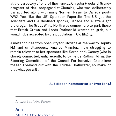
at the trajectory of one of their ranks... Chrystia Freeland. Grand-
daughter of Nazi propagandist Chomiak, who was deliberately
transported along with many 'former' Nazis to Canada post-
WW2. Yup, like the US' Operation Paperclip. The US got the
scientists and CIA-destined spooks, Canada and Australia got
the dregs. The Great White North was somewhere to park those
that British Crown and Lords Rothschild wanted to grab, but
wouldn't be accepted by the population in Old Blighty.
A meteoric rise from obscurity for Chrystia all the way to Deputy
PM and simultaneously Finance Minister... now struggling to
remain relevant to her sponsors like Soros et.al. Carney (who is
closely connected, until recently, to Lynne de Rothschild via the
Steering Committee of the Council For Inclusive Capitalism)
tossed Freeland out with the Trudeau bathwater, so make of
that what you will...
Auf diesen Kommentar antworten
Antwort auf
Any Person
Ann
Mi. 17 Dez 2025, 22:57