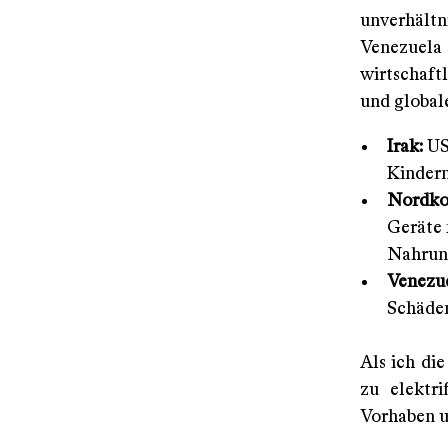
unverhält
Venezuela
wirtschaft
und global
Irak:
US
Kindern
Nordko
Geräte 
Nahrung
Venezue
Schäden
Als ich di
zu elektri
Vorhaben u