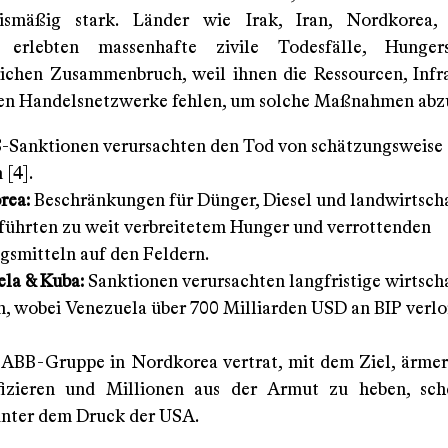
nismäßig stark. Länder wie Irak, Iran, Nordkorea
 erlebten massenhafte zivile Todesfälle, Hunge
lichen Zusammenbruch, weil ihnen die Ressourcen, Infr
en Handelsnetzwerke fehlen, um solche Maßnahmen abz
-Sanktionen verursachten den Tod von schätzungsweise
 [4].
rea:
Beschränkungen für Dünger, Diesel und landwirtscha
führten zu weit verbreitetem Hunger und verrottenden
smitteln auf den Feldern.
la & Kuba:
Sanktionen verursachten langfristige wirtsch
, wobei Venezuela über 700 Milliarden USD an BIP verlo
e ABB-Gruppe in Nordkorea vertrat, mit dem Ziel, ärme
fizieren und Millionen aus der Armut zu heben, sch
nter dem Druck der USA.