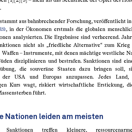
en [1][2][3] – mehr als das Sechsfache der Opfer des Hol
.
 stammt aus bahnbrechender Forschung, veröffentlicht i
lth
, in der Ökonomen erstmals die globalen menschli
onen analysierten. Die Ergebnisse sind verheerend. Jah
ktionen nicht als „friedliche Alternative“ zum Krieg 
s Waffen – Instrumente, mit denen mächtige westliche N
üden disziplinieren und bestrafen. Sanktionen sind ei
übung, die souveräne Staaten dazu bringen soll, s
n der USA und Europas anzupassen. Jedes Land,
en Kurs wagt, riskiert wirtschaftliche Erstickung, di
Massensterben führt.
e Nationen leiden am meisten
e Sanktionen treffen kleinere, ressourcenar