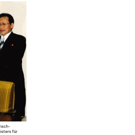
risch-
sters für