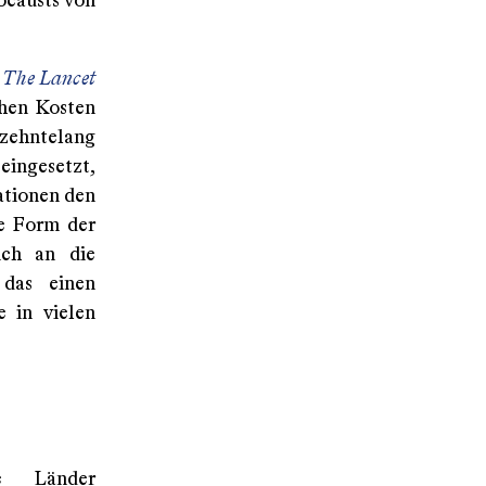
ocausts von
n
The Lancet
chen Kosten
rzehntelang
eingesetzt,
ationen den
ne Form der
ich an die
 das einen
e in vielen
me Länder