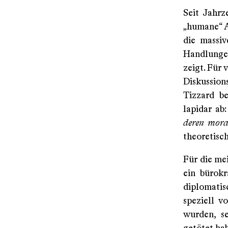
Seit Jahrz
„humane“ Al
die massiv
Handlunge
zeigt. Für 
Diskussion
Tizzard b
lapidar ab:
deren mora
theoretisc
Für die me
ein bürokr
diplomatis
speziell v
wurden, s