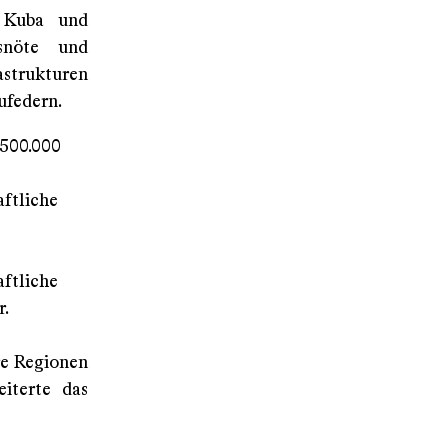
, Kuba und
rsnöte und
astrukturen
ufedern.
 500.000
ftliche
aftliche
r.
re Regionen
eiterte das