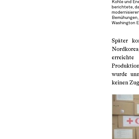
Kohle und Ene
berichtete, 
modernisieren
Bemühungen, P
Washington Er
Später ko
Nordkorea
erreicht
Produktion
wurde unm
keinen Zug