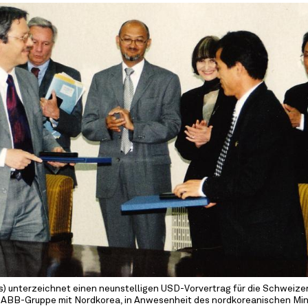
nks) unterzeichnet einen neunstelligen USD-Vorvertrag für die Schweize
ABB-Gruppe mit Nordkorea, in Anwesenheit des nordkoreanischen Mini