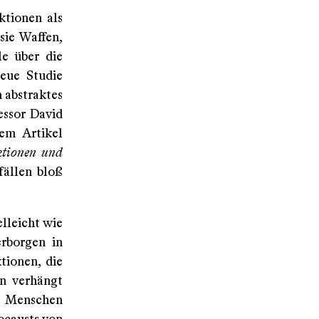
ktionen als
sie Waffen,
le über die
eue Studie
 abstraktes
essor David
em Artikel
ktionen und
fällen bloß
lleicht wie
erborgen in
tionen, die
on verhängt
n Menschen