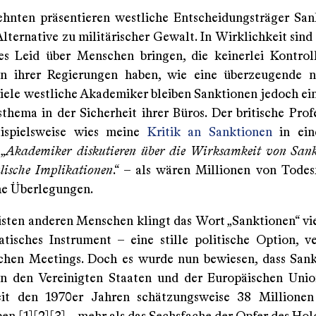
ehnten präsentieren westliche Entscheidungsträger San
ternative zu militärischer Gewalt. In Wirklichkeit sind 
es Leid über Menschen bringen, die keinerlei Kontrol
n ihrer Regierungen haben, wie eine überzeugende n
viele westliche Akademiker bleiben Sanktionen jedoch ein
sthema in der Sicherheit ihrer Büros. Der britische Prof
eispielsweise wies meine
Kritik an Sanktionen
in ein
 „
Akademiker diskutieren über die Wirksamkeit von San
lische Implikationen
.“ – als wären Millionen von Todes
he Überlegungen.
isten anderen Menschen klingt das Wort „Sanktionen“ vie
atisches Instrument – eine stille politische Option, v
chen Meetings. Doch es wurde nun bewiesen, dass Sank
on den Vereinigten Staaten und der Europäischen Uni
eit den 1970er Jahren schätzungsweise 38 Millione