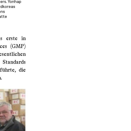
ers. Yonhap
rdkoreas
ons
atte
s erste in
ices (GMP)
entlichen
r Standards
ührte, die
.