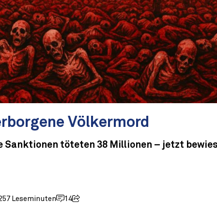
erborgene Völkermord
 Sanktionen töteten 38 Millionen – jetzt bewie
25
7 Leseminuten
14