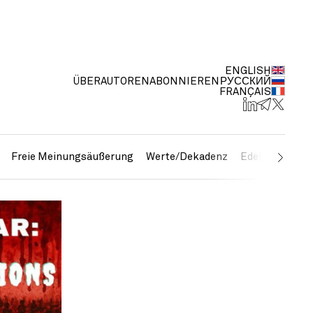
ENGLISH
ÜBER
AUTOREN
ABONNIEREN
РУССКИЙ
FRANÇAIS
Freie Meinungsäußerung
Werte/Dekadenz
Edelmetalle