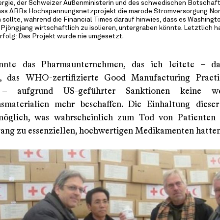
rgie, der Schweizer Außenministerin und des schwedischen Botschaft
dass ABBs Hochspannungsnetzprojekt die marode Stromversorgung No
 sollte, während die Financial Times darauf hinwies, dass es Washingt
jöngjang wirtschaftlich zu isolieren, untergraben könnte. Letztlich h
folg: Das Projekt wurde nie umgesetzt.
nnte das Pharmaunternehmen, das ich leitete – da
, das WHO-zertifizierte Good Manufacturing Pract
e – aufgrund US-geführter Sanktionen keine wes
smaterialien mehr beschaffen. Die Einhaltung diese
öglich, was wahrscheinlich zum Tod von Patienten f
ang zu essenziellen, hochwertigen Medikamenten hatten