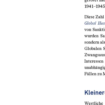
getötet hab
1941–1945
Diese Zahl
Global Hea
von Sankti
wurden San
sondern al
Globalen S
Zwangsaus
Interesse
unabhängig
Fällen zu 
Kleiner
Westlich