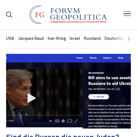
USA
Jacques Baud
Iran-Krieg
Israel
Russland
Deutschland
Ch