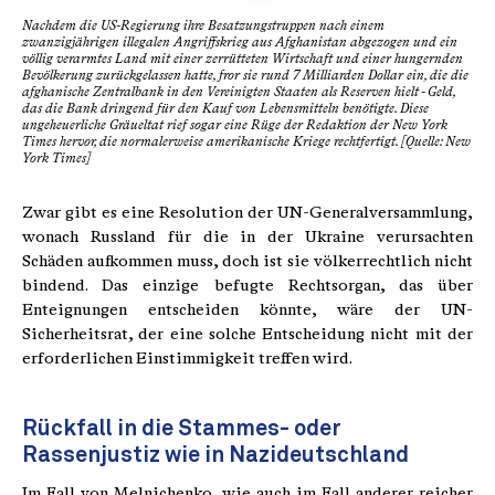
Nachdem die US-Regierung ihre Besatzungstruppen nach einem
zwanzigjährigen illegalen Angriffskrieg aus Afghanistan abgezogen und ein
völlig verarmtes Land mit einer zerrütteten Wirtschaft und einer hungernden
Bevölkerung zurückgelassen hatte, fror sie rund 7 Milliarden Dollar ein, die die
afghanische Zentralbank in den Vereinigten Staaten als Reserven hielt - Geld,
das die Bank dringend für den Kauf von Lebensmitteln benötigte. Diese
ungeheuerliche Gräueltat rief sogar eine Rüge der Redaktion der New York
Times hervor, die normalerweise amerikanische Kriege rechtfertigt. [Quelle: New
York Times]
Zwar gibt es eine Resolution der UN-Generalversammlung,
wonach Russland für die in der Ukraine verursachten
Schäden aufkommen muss, doch ist sie völkerrechtlich nicht
bindend. Das einzige befugte Rechtsorgan, das über
Enteignungen entscheiden könnte, wäre der UN-
Sicherheitsrat, der eine solche Entscheidung nicht mit der
erforderlichen Einstimmigkeit treffen wird.
Rückfall in die Stammes- oder
Rassenjustiz wie in Nazideutschland
Im Fall von Melnichenko, wie auch im Fall anderer reicher