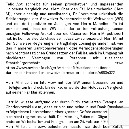
Felix Abt schreibt für seinen provokativen und unpassenden
Holocaust-Vergleich vor allem über den Fall Melnitschenko (Herr
M.), aber einseitig und unvollständig. Er übernimmt unkritisch die
Schilderungen der Schweizer Wochenzeitschrift Weltwoche (WW)
und die dort publizierten Aussagen von Herrn M. selbst. Es ist
bezeichnend, dass die WW nach der ersten Entrüstung keinen
einzigen Follow-up Artikel über die Causa von Herrn M. publiziert
hat. Es könnte also durchaus sein, dass zwischenzeitlich Herr M. mit
der Schweizer Regierung eine tragfähige Lösung gefunden hat, wie
das in anderen Sanktionsverfahren oder Vermögensblockierungen
nach rechtsstaatlichen Grundsätzen der Fall ist, auch im Umgang mit
blockierten Vermögen von Personen mit russischer
Staatsbürgerschaft vgl. etwa
https://www.swissinfo.ch/ger/wirtschaft/russlandsanktionen--
darum-sieht-sich-die-schweiz-als-musterschuelerin/48604322
Herr M. macht im Interview mit der WW einen besonnenen und
intelligenten Eindruck. Ich denke, er würde den Holocaust Vergleich
auf seinen Fall klar ablehnen.
Herr M. wusste aufgrund der durch Putin statuierten Exempel an
Chodorkowski u.a.m., dass er sich und seine in und Dank Russland
erfolgreichen Unternehmen einer grossen Gefahr aussetzt, wenn er
sich nicht regimetreu verhält. Das Meeting Putins mit Oligarchen und
anderen Wirtschafts- und Politgrössen am 24. Februar 2022, an dem
Herr M. teilnahm bzw. teilnehmen musste, war doch kein Zufall,