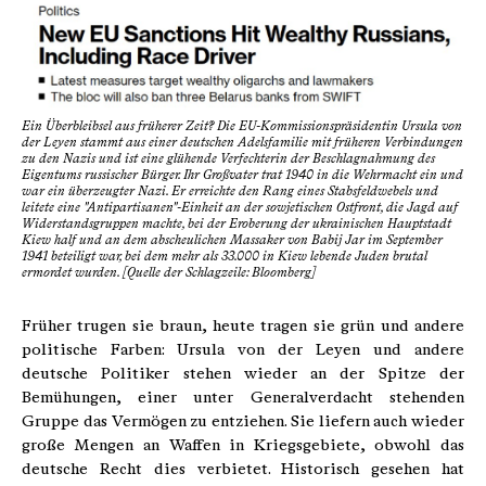
Ein Überbleibsel aus früherer Zeit? Die EU-Kommissionspräsidentin Ursula von
der Leyen stammt aus einer deutschen Adelsfamilie mit früheren Verbindungen
zu den Nazis und ist eine glühende Verfechterin der Beschlagnahmung des
Eigentums russischer Bürger. Ihr Großvater trat 1940 in die Wehrmacht ein und
war ein überzeugter Nazi. Er erreichte den Rang eines Stabsfeldwebels und
leitete eine "Antipartisanen"-Einheit an der sowjetischen Ostfront, die Jagd auf
Widerstandsgruppen machte, bei der Eroberung der ukrainischen Hauptstadt
Kiew half und an dem abscheulichen Massaker von Babij Jar im September
1941 beteiligt war, bei dem mehr als 33.000 in Kiew lebende Juden brutal
ermordet wurden. [Quelle der Schlagzeile: Bloomberg]
Früher trugen sie braun, heute tragen sie grün und andere
politische Farben: Ursula von der Leyen und andere
deutsche Politiker stehen wieder an der Spitze der
Bemühungen, einer unter Generalverdacht stehenden
Gruppe das Vermögen zu entziehen. Sie liefern auch wieder
große Mengen an Waffen in Kriegsgebiete, obwohl das
deutsche Recht dies verbietet. Historisch gesehen hat