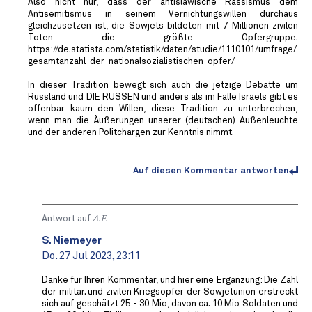
Also nicht nur, dass der antislawische Rassismus dem
Antisemitismus in seinem Vernichtungswillen durchaus
gleichzusetzen ist, die Sowjets bildeten mit 7 Millionen zivilen
Toten die größte Opfergruppe.
https://de.statista.com/statistik/daten/studie/1110101/umfrage/
gesamtanzahl-der-nationalsozialistischen-opfer/
In dieser Tradition bewegt sich auch die jetzige Debatte um
Russland und DIE RUSSEN und anders als im Falle Israels gibt es
offenbar kaum den Willen, diese Tradition zu unterbrechen,
wenn man die Äußerungen unserer (deutschen) Außenleuchte
und der anderen Politchargen zur Kenntnis nimmt.
Auf diesen Kommentar antworten
Antwort auf
A.F.
S. Niemeyer
Do. 27 Jul 2023, 23:11
Danke für Ihren Kommentar, und hier eine Ergänzung: Die Zahl
der militär. und zivilen Kriegsopfer der Sowjetunion erstreckt
sich auf geschätzt 25 - 30 Mio, davon ca. 10 Mio Soldaten und