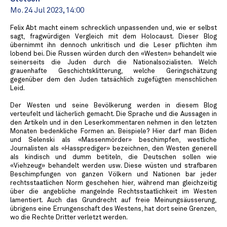
Mo. 24 Jul 2023, 14:00
Felix Abt macht einem schrecklich unpassenden und, wie er selbst
sagt, fragwürdigen Vergleich mit dem Holocaust. Dieser Blog
übernimmt ihn dennoch unkritisch und die Leser pflichten ihm
lobend bei. Die Russen würden durch den «Westen» behandelt wie
seinerseits die Juden durch die Nationalsozialisten. Welch
grauenhafte Geschichtsklitterung, welche Geringschätzung
gegenüber dem den Juden tatsächlich zugefügten menschlichen
Leid.
Der Westen und seine Bevölkerung werden in diesem Blog
verteufelt und lächerlich gemacht. Die Sprache und die Aussagen in
den Artikeln und in den Leserkommentaren nehmen in den letzten
Monaten bedenkliche Formen an. Beispiele? Hier darf man Biden
und Selenski als «Massenmörder» beschimpfen, westliche
Journalisten als «Hassprediger» bezeichnen, den Westen generell
als kindisch und dumm betiteln, die Deutschen sollen wie
«Viehzeug» behandelt werden usw. Diese wüsten und strafbaren
Beschimpfungen von ganzen Völkern und Nationen bar jeder
rechtsstaatlichen Norm geschehen hier, während man gleichzeitig
über die angebliche mangelnde Rechtsstaatlichkeit im Westen
lamentiert. Auch das Grundrecht auf freie Meinungsäusserung,
übrigens eine Errungenschaft des Westens, hat dort seine Grenzen,
wo die Rechte Dritter verletzt werden.