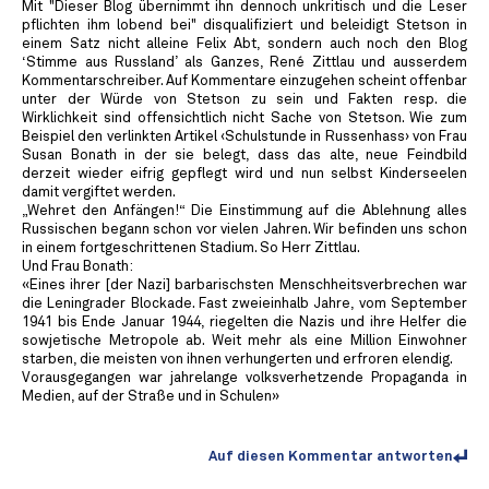
Mit "Dieser Blog übernimmt ihn dennoch unkritisch und die Leser
pflichten ihm lobend bei" disqualifiziert und beleidigt Stetson in
einem Satz nicht alleine Felix Abt, sondern auch noch den Blog
‘Stimme aus Russland’ als Ganzes, René Zittlau und ausserdem
Kommentarschreiber. Auf Kommentare einzugehen scheint offenbar
unter der Würde von Stetson zu sein und Fakten resp. die
Wirklichkeit sind offensichtlich nicht Sache von Stetson. Wie zum
Beispiel den verlinkten Artikel ‹Schulstunde in Russenhass› von Frau
Susan Bonath in der sie belegt, dass das alte, neue Feindbild
derzeit wieder eifrig gepflegt wird und nun selbst Kinderseelen
damit vergiftet werden.
„Wehret den Anfängen!“ Die Einstimmung auf die Ablehnung alles
Russischen begann schon vor vielen Jahren. Wir befinden uns schon
in einem fortgeschrittenen Stadium. So Herr Zittlau.
Und Frau Bonath:
«Eines ihrer [der Nazi] barbarischsten Menschheitsverbrechen war
die Leningrader Blockade. Fast zweieinhalb Jahre, vom September
1941 bis Ende Januar 1944, riegelten die Nazis und ihre Helfer die
sowjetische Metropole ab. Weit mehr als eine Million Einwohner
starben, die meisten von ihnen verhungerten und erfroren elendig.
Vorausgegangen war jahrelange volksverhetzende Propaganda in
Medien, auf der Straße und in Schulen»
Auf diesen Kommentar antworten