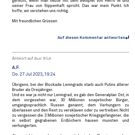
gerecht, wenn man heute mit dem Beispiel von Herrn M und
seiner Frau von Sippenhaft spricht. Das war mein Punkt. Ich
hoffe, wir verstehen uns richtig.
Mit freundlichen Grüssen
Auf diesen Kommentar antworten
Antwort auf
Beat Wick
A.F.
Do. 27 Jul 2023, 19:24
Übrigens, bei der Blockade Leningrads starb auch Putins älterer
Bruder als Dreijähriger.
Und es war ja nicht nur Leningrad, es gab den Generalplan Ost, in
dem vorgesehen war, 30 Millionen sowjetischer Bürger,
umgangssprachlich Russen genannt, dem Verhungern zu
überlassen und den Rest zu versklaven oder zu vertreiben. Nicht
zu vergessen die 3 Millionen sowjetischer Kriegsgefangener, die
in selbst gegrabenen Erdlöchern hausen mussten und
verhungerten.