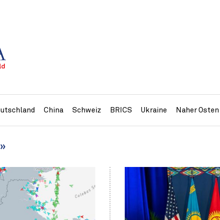
utschland
China
Schweiz
BRICS
Ukraine
Naher Osten
t»