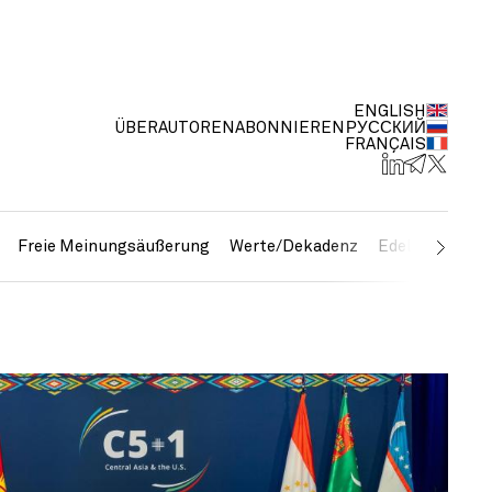
ENGLISH
ÜBER
AUTOREN
ABONNIEREN
РУССКИЙ
FRANÇAIS
Freie Meinungsäußerung
Werte/Dekadenz
Edelmetalle