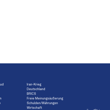
aud
Iran-Krieg
Deutschland
BRICS
n
Freie Meinungsäußerung
e
Schulden/Währungen
Wirtschaft