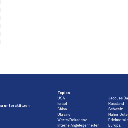
Topics
USA
Jacques B
Israel
Russland
a unterstützen
China
Schweiz
Ukraine
Naher Oste
Werte/Dekadenz
Edelmetall
Interne Angelegenheiten
Europa