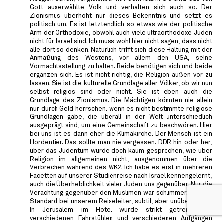
Gott auserwählte Volk und verhalten sich auch so. Der
Zionismus überhöht nur dieses Bekenntnis und setzt es
politisch um. Es ist letztendlich so etwas wie der politische
Arm der Orthodoxie, obwohl auch viele ultraorthodoxe Juden
nicht für Israel sind. Ich muss wohl hier nicht sagen, dass nicht
alle dort so denken. Natürlich trifft sich diese Haltung mit der
Anmaßung des Westens, vor allem den USA, seine
Vormachtsstellung zu halten. Beide benötigen sich und beide
ergänzen sich. Es ist nicht richtig, die Religion außen vor zu
lassen. Sie ist die kulturelle Grundlage aller Völker, ob wir nun
selbst religiös sind oder nicht. Sie ist eben auch die
Grundlage des Zionismus. Die Mächtigen könnten nie allein
nur durch Geld herrschen, wenn es nicht bestimmte religiöse
Grundlagen gäbe, die überall in der Welt unterschiedlich
ausgeprägt sind, um eine Gemeinschaft zu beschwören. Hier
bei uns ist es dann eher die Klimakirche. Der Mensch ist ein
Hordentier. Das sollte man nie vergessen. DDR hin oder her,
über das Judentum wurde doch kaum gesprochen, wie über
Religion im allgemeinen nicht, ausgenommen über die
Verbrechen während des WK2. Ich habe es erst in mehreren
Facetten auf unserer Studienreise nach Israel kennengelernt,
auch die Überheblichkeit vieler Juden uns gegenüber. Nur die
Verachtung gegenüber den Muslimen war schlimmer. Sie war
Standard bei unserem Reiseleiter, subtil, aber unüberhörbar.
In Jerusalem im Hotel wurde strikt getrennt mit
verschiedenen Fahrstühlen und verschiedenen Aufgängen