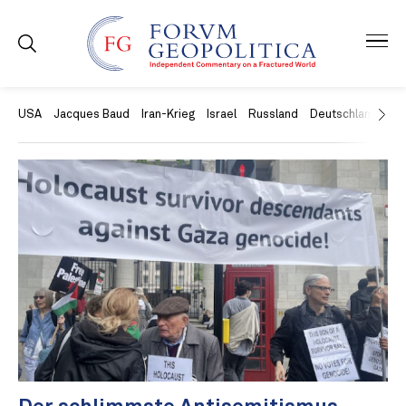
USA
Jacques Baud
Iran-Krieg
Israel
Russland
Deutschland
Ch