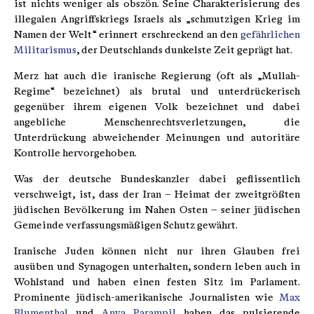
ist nichts weniger als obszön. Seine Charakterisierung des
illegalen Angriffskriegs Israels als „schmutzigen Krieg im
Namen der Welt“ erinnert erschreckend an den
gefährlichen
Militarismus
, der Deutschlands dunkelste Zeit geprägt hat.
Merz hat auch die iranische Regierung (oft als „Mullah-
Regime“ bezeichnet) als brutal und unterdrückerisch
gegenüber ihrem eigenen Volk bezeichnet und dabei
angebliche Menschenrechtsverletzungen, die
Unterdrückung abweichender Meinungen und autoritäre
Kontrolle hervorgehoben.
Was der deutsche Bundeskanzler dabei geflissentlich
verschweigt, ist, dass der Iran – Heimat der zweitgrößten
jüdischen Bevölkerung im Nahen Osten – seiner jüdischen
Gemeinde verfassungsmäßigen Schutz gewährt.
Iranische Juden können nicht nur ihren Glauben frei
ausüben und Synagogen unterhalten, sondern leben auch in
Wohlstand und haben einen festen Sitz im Parlament.
Prominente jüdisch-amerikanische Journalisten wie
Max
Blumenthal
und
Anya Parampil
haben das pulsierende