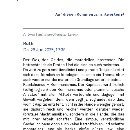
Auf diesen Kommentar antworten
Antwort auf
Jean-François Leroux
Ruth
Do. 26 Jun 2025, 17:38
Der Weg des Geldes, die materiellen Interessen. Die
betrachte ich als Erstes. Und die sind es auch meistens.
Da wird zu gern emotionalisiert und gerade Religion bietet
sich dazu förmlich an. Ideologien, auch so ein Thema. Aber
auch wieder nur die materielle Grundlage unterscheidet.
Kapitalismus – Kommunismus. Der Kapitalist wird freilich
(völlig logisch) den Kommunismus oder „kommunistische
Ansätze“ mit allen Mitteln verteufeln und dagegen mit
Gewalt vorgehen, denn dem liegt ja zugrunde, daß das,
womit Kapital entsteht, nicht in die Hände weniger gehört,
sie dadurch reich und reicher werden, darüber wieder
(brutale) Macht ausüben, sondern in die Hände, die das
mit ihrer Arbeit schaffen. Eine simple, verständliche
Sache. Ich baue doch auch keine Kartoffeln an und schufte
monatelang, lege sie, hacke, gieße, dünge usw., eine