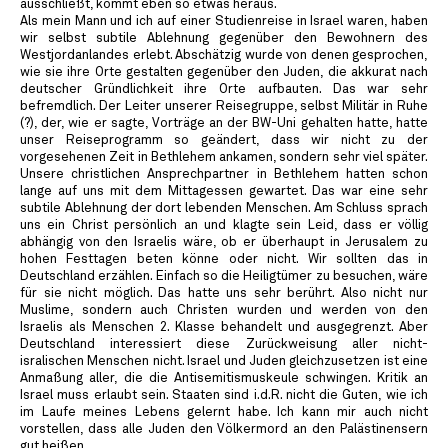
ausschließt, kommt eben so etwas heraus.
Als mein Mann und ich auf einer Studienreise in Israel waren, haben
wir selbst subtile Ablehnung gegenüber den Bewohnern des
Westjordanlandes erlebt. Abschätzig wurde von denen gesprochen,
wie sie ihre Orte gestalten gegenüber den Juden, die akkurat nach
deutscher Gründlichkeit ihre Orte aufbauten. Das war sehr
befremdlich. Der Leiter unserer Reisegruppe, selbst Militär in Ruhe
(?), der, wie er sagte, Vorträge an der BW-Uni gehalten hatte, hatte
unser Reiseprogramm so geändert, dass wir nicht zu der
vorgesehenen Zeit in Bethlehem ankamen, sondern sehr viel später.
Unsere christlichen Ansprechpartner in Bethlehem hatten schon
lange auf uns mit dem Mittagessen gewartet. Das war eine sehr
subtile Ablehnung der dort lebenden Menschen. Am Schluss sprach
uns ein Christ persönlich an und klagte sein Leid, dass er völlig
abhängig von den Israelis wäre, ob er überhaupt in Jerusalem zu
hohen Festtagen beten könne oder nicht. Wir sollten das in
Deutschland erzählen. Einfach so die Heiligtümer zu besuchen, wäre
für sie nicht möglich. Das hatte uns sehr berührt. Also nicht nur
Muslime, sondern auch Christen wurden und werden von den
Israelis als Menschen 2. Klasse behandelt und ausgegrenzt. Aber
Deutschland interessiert diese Zurückweisung aller nicht-
isralischen Menschen nicht. Israel und Juden gleichzusetzen ist eine
Anmaßung aller, die die Antisemitismuskeule schwingen. Kritik an
Israel muss erlaubt sein. Staaten sind i.d.R. nicht die Guten, wie ich
im Laufe meines Lebens gelernt habe. Ich kann mir auch nicht
vorstellen, dass alle Juden den Völkermord an den Palästinensern
gut heißen.