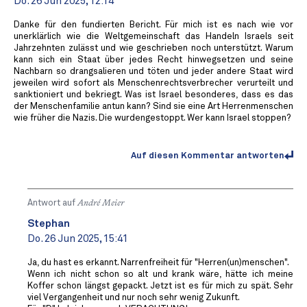
Do. 26 Jun 2025, 12:14
Danke für den fundierten Bericht. Für mich ist es nach wie vor
unerklärlich wie die Weltgemeinschaft das Handeln Israels seit
Jahrzehnten zulässt und wie geschrieben noch unterstützt. Warum
kann sich ein Staat über jedes Recht hinwegsetzen und seine
Nachbarn so drangsalieren und töten und jeder andere Staat wird
jeweilen wird sofort als Menschenrechtsverbrecher verurteilt und
sanktioniert und bekriegt. Was ist Israel besonderes, dass es das
der Menschenfamilie antun kann? Sind sie eine Art Herrenmenschen
wie früher die Nazis. Die wurdengestoppt. Wer kann Israel stoppen?
Auf diesen Kommentar antworten
Antwort auf
André Meier
Stephan
Do. 26 Jun 2025, 15:41
Ja, du hast es erkannt. Narrenfreiheit für "Herren(un)menschen".
Wenn ich nicht schon so alt und krank wäre, hätte ich meine
Koffer schon längst gepackt. Jetzt ist es für mich zu spät. Sehr
viel Vergangenheit und nur noch sehr wenig Zukunft.