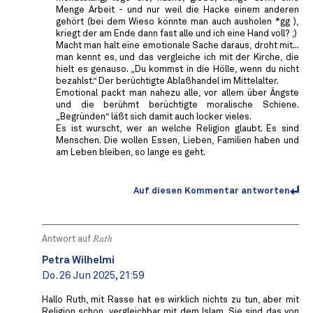
Menge Arbeit - und nur weil die Hacke einem anderen
gehört (bei dem Wieso könnte man auch ausholen *gg ),
kriegt der am Ende dann fast alle und ich eine Hand voll? ;)
Macht man halt eine emotionale Sache daraus, droht mit...
man kennt es, und das vergleiche ich mit der Kirche, die
hielt es genauso. „Du kommst in die Hölle, wenn du nicht
bezahlst.“ Der berüchtigte Ablaßhandel im Mittelalter.
Emotional packt man nahezu alle, vor allem über Ängste
und die berühmt berüchtigte moralische Schiene.
„Begründen“ läßt sich damit auch locker vieles.
Es ist wurscht, wer an welche Religion glaubt. Es sind
Menschen. Die wollen Essen, Lieben, Familien haben und
am Leben bleiben, so lange es geht.
Auf diesen Kommentar antworten
Antwort auf
Ruth
Petra Wilhelmi
Do. 26 Jun 2025, 21:59
Hallo Ruth, mit Rasse hat es wirklich nichts zu tun, aber mit
Religion schon, vergleichbar mit dem Islam. Sie sind das von