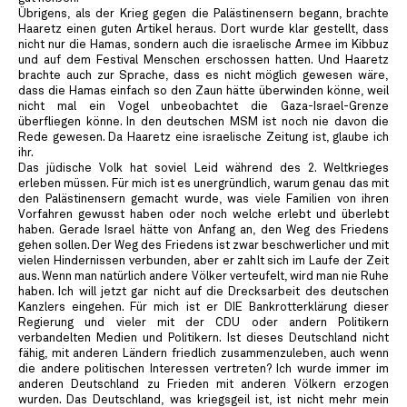
Übrigens, als der Krieg gegen die Palästinensern begann, brachte
Haaretz einen guten Artikel heraus. Dort wurde klar gestellt, dass
nicht nur die Hamas, sondern auch die israelische Armee im Kibbuz
und auf dem Festival Menschen erschossen hatten. Und Haaretz
brachte auch zur Sprache, dass es nicht möglich gewesen wäre,
dass die Hamas einfach so den Zaun hätte überwinden könne, weil
nicht mal ein Vogel unbeobachtet die Gaza-Israel-Grenze
überfliegen könne. In den deutschen MSM ist noch nie davon die
Rede gewesen. Da Haaretz eine israelische Zeitung ist, glaube ich
ihr.
Das jüdische Volk hat soviel Leid während des 2. Weltkrieges
erleben müssen. Für mich ist es unergründlich, warum genau das mit
den Palästinensern gemacht wurde, was viele Familien von ihren
Vorfahren gewusst haben oder noch welche erlebt und überlebt
haben. Gerade Israel hätte von Anfang an, den Weg des Friedens
gehen sollen. Der Weg des Friedens ist zwar beschwerlicher und mit
vielen Hindernissen verbunden, aber er zahlt sich im Laufe der Zeit
aus. Wenn man natürlich andere Völker verteufelt, wird man nie Ruhe
haben. Ich will jetzt gar nicht auf die Drecksarbeit des deutschen
Kanzlers eingehen. Für mich ist er DIE Bankrotterklärung dieser
Regierung und vieler mit der CDU oder andern Politikern
verbandelten Medien und Politikern. Ist dieses Deutschland nicht
fähig, mit anderen Ländern friedlich zusammenzuleben, auch wenn
die andere politischen Interessen vertreten? Ich wurde immer im
anderen Deutschland zu Frieden mit anderen Völkern erzogen
wurden. Das Deutschland, was kriegsgeil ist, ist nicht mehr mein