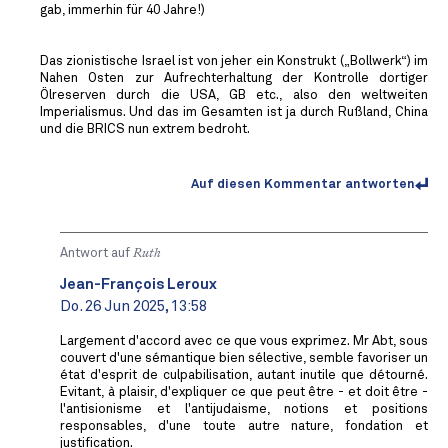
gab, immerhin für 40 Jahre!)
Das zionistische Israel ist von jeher ein Konstrukt („Bollwerk“) im
Nahen Osten zur Aufrechterhaltung der Kontrolle dortiger
Ölreserven durch die USA, GB etc., also den weltweiten
Imperialismus. Und das im Gesamten ist ja durch Rußland, China
und die BRICS nun extrem bedroht.
Auf diesen Kommentar antworten
Antwort auf
Ruth
Jean-François Leroux
Do. 26 Jun 2025, 13:58
Largement d'accord avec ce que vous exprimez. Mr Abt, sous
couvert d'une sémantique bien sélective, semble favoriser un
état d'esprit de culpabilisation, autant inutile que détourné.
Evitant, à plaisir, d'expliquer ce que peut être - et doit être -
l'antisionisme et l'antijudaisme, notions et positions
responsables, d'une toute autre nature, fondation et
justification.