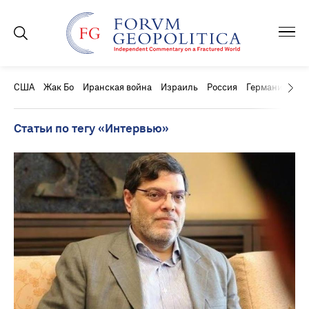
США
Жак Бо
Иранская война
Израиль
Россия
Германия
Ки
Статьи по тегу «Интервью»