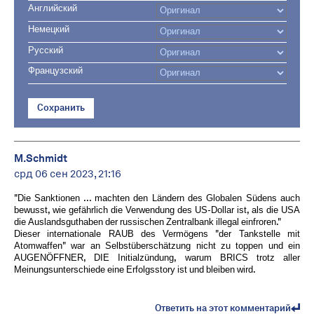
Английский
Немецкий
Русский
Французский
Сохранить
M.Schmidt
срд 06 сен 2023, 21:16
"Die Sanktionen ... machten den Ländern des Globalen Südens auch
bewusst, wie gefährlich die Verwendung des US-Dollar ist, als die USA
die Auslandsguthaben der russischen Zentralbank illegal einfroren."
Dieser internationale RAUB des Vermögens "der Tankstelle mit
Atomwaffen" war an Selbstüberschätzung nicht zu toppen und ein
AUGENÖFFNER, DIE Initialzündung, warum BRICS trotz aller
Meinungsunterschiede eine Erfolgsstory ist und bleiben wird.
Ответить на этот комментарий