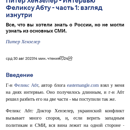
Питер Хензелер - Интервью
Феликсу Абту - часть 1: взгляд
изнутри
Все, что вы хотели знать о России, но не могли
узнать из основных СМИ.
Питер Хензелер
срд 30 авг 2023
14 мин. чтения
24
Введение
Г-н
Феликс Абт
, автор блога
easternangle.com
взял у меня
на днях интервью. Оно получилось длинным, и г-н Абт
решил разбить его на две части - мы поступили так же.
Феликс Абт: Доктор Хензелер, украинский конфликт
вызывает много споров, и, если верить западным
политикам и СМИ, вся вина лежит на одной стороне -