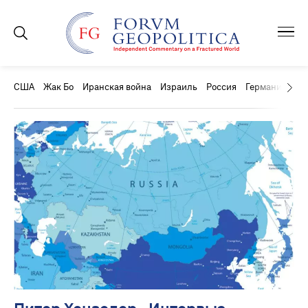
США
Жак Бо
Иранская война
Израиль
Россия
Германия
Ки