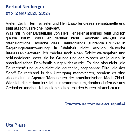
Bertold Neuberger
втр 12 мая 2026, 23:24
Vielen Dank, Herr Hänseler und Herr Baab für dieses sensationelle und
sehr aufschlussreiche Interview.
Was mir in der Darstellung von Herr Henseler allerdings fehlt und ich
glaube kaum, dass er darüber nicht Bescheid weiß,ist die
offensichtliche Tatsache, dass Deutschlands „führende Politiker in
Regierungsverantwortung“ in Wahrheit nicht wirklich deutsche
Interessen vertreten. Ich möchte noch einen Schritt weitergehen und
schlussfolgern, dass sie im Grunde und das wissen wir ja auch, in
amerikanischen Denkfabrik ausgebildet wurde. Es sind also nicht „die
Deutschen“ und auch nicht die deutsche, sogenannte Elite, die das
Schiff Deutschland in den Untergang manövrieren, sondern es sind
wieder einmal Agenten/Marionetten der amerikanischen MachtZirkel.
Wie sich diese dann letztlich zusammensetzen, darüber dürfen wir uns
Gedanken machen. Ich denke es direkt mit den Herren inIsrael zu tun.
Ответить на этот комментарий
Ute Plass