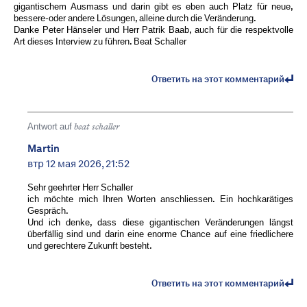
gigantischem Ausmass und darin gibt es eben auch Platz für neue,
bessere-oder andere Lösungen, alleine durch die Veränderung.
Danke Peter Hänseler und Herr Patrik Baab, auch für die respektvolle
Art dieses Interview zu führen. Beat Schaller
Ответить на этот комментарий
Antwort auf
beat schaller
Martin
втр 12 мая 2026, 21:52
Sehr geehrter Herr Schaller
ich möchte mich Ihren Worten anschliessen. Ein hochkarätiges
Gespräch.
Und ich denke, dass diese gigantischen Veränderungen längst
überfällig sind und darin eine enorme Chance auf eine friedlichere
und gerechtere Zukunft besteht.
Ответить на этот комментарий