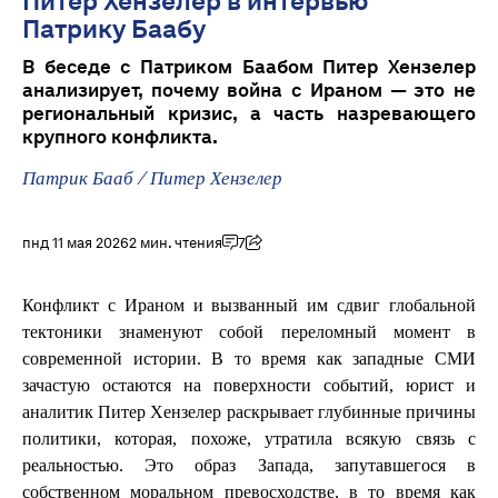
Питер Хензелер в интервью
Патрику Баабу
В беседе с Патриком Баабом Питер Хензелер
анализирует, почему война с Ираном — это не
региональный кризис, а часть назревающего
крупного конфликта.
Патрик Бааб
/
Питер Хензелер
пнд 11 мая 2026
2 мин. чтения
7
Конфликт с Ираном и вызванный им сдвиг глобальной
тектоники знаменуют собой переломный момент в
современной истории. В то время как западные СМИ
зачастую остаются на поверхности событий, юрист и
аналитик Питер Хензелер раскрывает глубинные причины
политики, которая, похоже, утратила всякую связь с
реальностью. Это образ Запада, запутавшегося в
собственном моральном превосходстве, в то время как