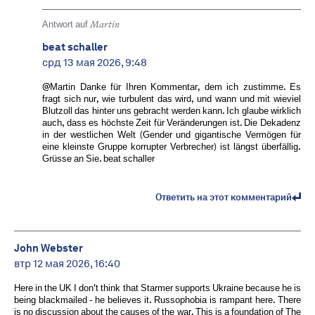
Antwort auf
Martin
beat schaller
срд 13 мая 2026, 9:48
@Martin Danke für Ihren Kommentar, dem ich zustimme. Es
fragt sich nur, wie turbulent das wird, und wann und mit wieviel
Blutzoll das hinter uns gebracht werden kann. Ich glaube wirklich
auch, dass es höchste Zeit für Veränderungen ist. Die Dekadenz
in der westlichen Welt (Gender und gigantische Vermögen für
eine kleinste Gruppe korrupter Verbrecher) ist längst überfällig.
Grüsse an Sie. beat schaller
Ответить на этот комментарий
John Webster
втр 12 мая 2026, 16:40
Here in the UK I don't think that Starmer supports Ukraine because he is
being blackmailed - he believes it. Russophobia is rampant here. There
is no discussion about the causes of the war. This is a foundation of The