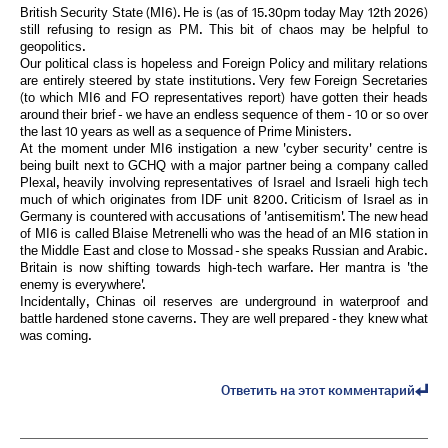
British Security State (MI6). He is (as of 15.30pm today May 12th 2026)
still refusing to resign as PM. This bit of chaos may be helpful to
geopolitics.
Our political class is hopeless and Foreign Policy and military relations
are entirely steered by state institutions. Very few Foreign Secretaries
(to which MI6 and FO representatives report) have gotten their heads
around their brief - we have an endless sequence of them - 10 or so over
the last 10 years as well as a sequence of Prime Ministers.
At the moment under MI6 instigation a new 'cyber security' centre is
being built next to GCHQ with a major partner being a company called
Plexal, heavily involving representatives of Israel and Israeli high tech
much of which originates from IDF unit 8200. Criticism of Israel as in
Germany is countered with accusations of 'antisemitism'. The new head
of MI6 is called Blaise Metrenelli who was the head of an MI6 station in
the Middle East and close to Mossad - she speaks Russian and Arabic.
Britain is now shifting towards high-tech warfare. Her mantra is 'the
enemy is everywhere'.
Incidentally, Chinas oil reserves are underground in waterproof and
battle hardened stone caverns. They are well prepared - they knew what
was coming.
Ответить на этот комментарий