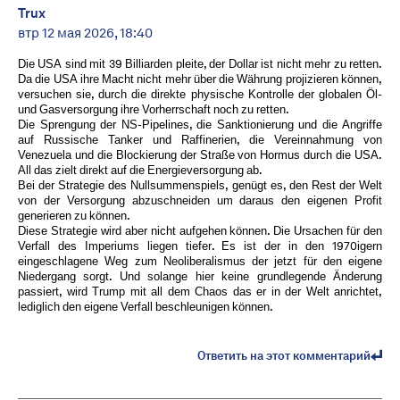
Trux
втр 12 мая 2026, 18:40
Die USA sind mit 39 Billiarden pleite, der Dollar ist nicht mehr zu retten.
Da die USA ihre Macht nicht mehr über die Währung projizieren können,
versuchen sie, durch die direkte physische Kontrolle der globalen Öl-
und Gasversorgung ihre Vorherrschaft noch zu retten.
Die Sprengung der NS-Pipelines, die Sanktionierung und die Angriffe
auf Russische Tanker und Raffinerien, die Vereinnahmung von
Venezuela und die Blockierung der Straße von Hormus durch die USA.
All das zielt direkt auf die Energieversorgung ab.
Bei der Strategie des Nullsummenspiels, genügt es, den Rest der Welt
von der Versorgung abzuschneiden um daraus den eigenen Profit
generieren zu können.
Diese Strategie wird aber nicht aufgehen können. Die Ursachen für den
Verfall des Imperiums liegen tiefer. Es ist der in den 1970igern
eingeschlagene Weg zum Neoliberalismus der jetzt für den eigene
Niedergang sorgt. Und solange hier keine grundlegende Änderung
passiert, wird Trump mit all dem Chaos das er in der Welt anrichtet,
lediglich den eigene Verfall beschleunigen können.
Ответить на этот комментарий