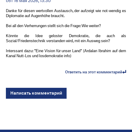
сбт 16 мая 2026, 13:30
Danke für diesen wertvollen Austausch, der aufzeigt wie not-wendig es
Diplomatie auf Augenhöhe braucht.
Bei all den Verherrungen stellt sich die Frage: Wie weiter?
Könnte die Idee geloster Demokratie, die auch als
Sozial/Friedenstechnik verstanden wird, mit ein Ausweg sein?
Interssant dazu: "Eine Vision für unser Land" (Ardalan Ibrahim auf dem
Kanal Nutt-Los und losdemokratie info)
Ответить на этот комментарий
Написать комментарий