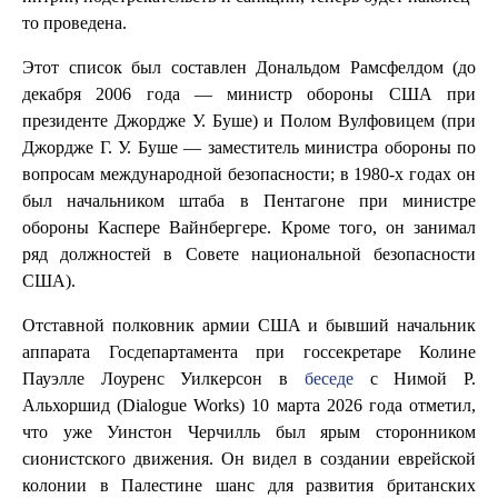
то проведена.
Этот список был составлен Дональдом Рамсфелдом (до
декабря 2006 года — министр обороны США при
президенте Джордже У. Буше) и Полом Вулфовицем (при
Джордже Г. У. Буше — заместитель министра обороны по
вопросам международной безопасности; в 1980-х годах он
был начальником штаба в Пентагоне при министре
обороны Каспере Вайнбергере. Кроме того, он занимал
ряд должностей в Совете национальной безопасности
США).
Отставной полковник армии США и бывший начальник
аппарата Госдепартамента при госсекретаре Колине
Пауэлле Лоуренс Уилкерсон в
беседе
с Нимой Р.
Альхоршид (Dialogue Works) 10 марта 2026 года отметил,
что уже Уинстон Черчилль был ярым сторонником
сионистского движения. Он видел в создании еврейской
колонии в Палестине шанс для развития британских