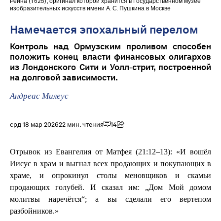
Рейна (1625), оригинал которой хранится в Государственном музее
изобразительных искусств имени А. С. Пушкина в Москве
Намечается эпохальный перелом
Контроль над Ормузским проливом способен
положить конец власти финансовых олигархов
из Лондонского Сити и Уолл‑стрит, построенной
на долговой зависимости.
Андреас Милеус
срд 18 мар 2026
22 мин. чтения
14
Отрывок из Евангелия от Матфея (21:12–13): «И вошёл
Иисус в храм и выгнал всех продающих и покупающих в
храме, и опрокинул столы меновщиков и скамьи
продающих голубей. И сказал им: „Дом Мой домом
молитвы наречётся“; а вы сделали его вертепом
разбойников.»