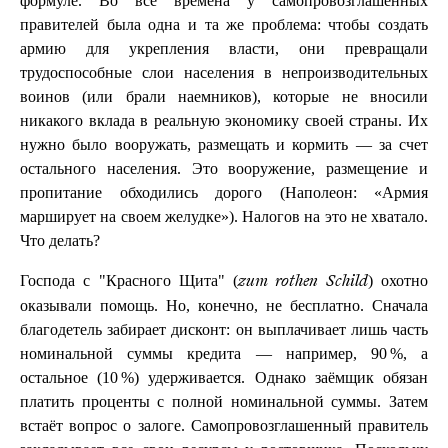
формуле. Во все времена у самопровозглашенных
правителей была одна и та же проблема: чтобы создать
армию для укрепления власти, они превращали
трудоспособные слои населения в непроизводительных
воинов (или брали наемников), которые не вносили
никакого вклада в реальную экономику своей страны. Их
нужно было вооружать, размещать и кормить — за счет
остального населения. Это вооружение, размещение и
пропитание обходились дорого (Наполеон: «Армия
марширует на своем желудке»). Налогов на это не хватало.
Что делать?
Господа с "Красного Щита" (
) охотно
zum rothen Schild
оказывали помощь. Но, конечно, не бесплатно. Сначала
благодетель забирает дисконт: он выплачивает лишь часть
номинальной суммы кредита — например, 90 %, а
остальное (10 %) удерживается. Однако заёмщик обязан
платить проценты с полной номинальной суммы. Затем
встаёт вопрос о залоге. Самопровозглашенный правитель