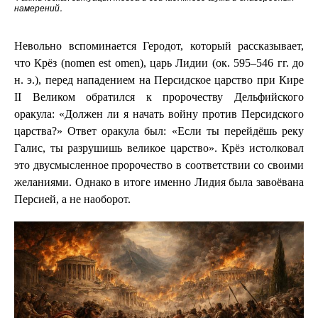
намерений.
Невольно вспоминается Геродот, который рассказывает,
что Крёз (nomen est omen), царь Лидии (ок. 595–546 гг. до
н. э.), перед нападением на Персидское царство при Кире
II Великом обратился к пророчеству Дельфийского
оракула: «Должен ли я начать войну против Персидского
царства?» Ответ оракула был: «Если ты перейдёшь реку
Галис, ты разрушишь великое царство». Крёз истолковал
это двусмысленное пророчество в соответствии со своими
желаниями. Однако в итоге именно Лидия была завоёвана
Персией, а не наоборот.