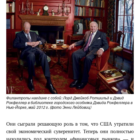
Филантропы наедине с собой: Лорд Джейкоб Ротшильд и Дэвид
Рокфеллер в библиотеке городского особняка Дэвида Рокфеллера в
Нью-Йорке, май 2012 г. (фото Энни Лейбовиц)
Они сыграли решающую роль в том, что США утратили
свой экономический суверенитет. Теперь они полностью
находились под контролем «финансовых рынков» — и