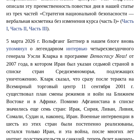
описали эту преемственность повестки дня в нашей статье
из трех частей «Стратегия национальной безопасности —
вербальная косметика без изменения курса (часть I)» (
Часть
I
,
Часть II
,
Часть III
).
5 марта 2026 г. Вольфганг Биттнер в нашем блоге вновь
упомянул
о легендарном
интервью
четырехзвездочного
генерала Уэсли Кларка в программе
от
Democracy Now!
2007 года, в котором Иран был указан седьмой страной в
списке стран Средиземноморья, подлежащих
уничтожению. Кларк сказал, что сразу после теракта на
Всемирный торговый центр 11 сентября 2001 г.
существовал план смены режимов и войн на Ближнем
Востоке и в Африке. Помимо Афганистана в списке
значились еще семь стран: Ирак, Сирия, Ливан, Ливия,
Сомали, Судан и, наконец, Иран. Военные интервенции в
шесть из этих стран были постепенно реализованы,
остался только Иран, и эта война, после многих лет
интриг, подстрекательств и санкций, теперь будет наконец-