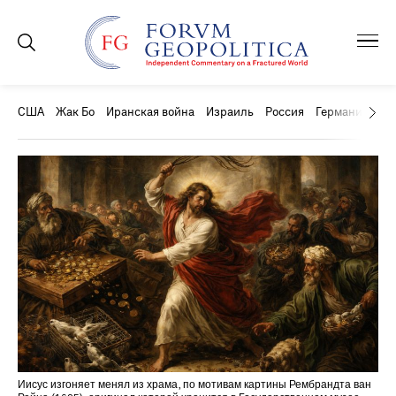
США
Жак Бо
Иранская война
Израиль
Россия
Германия
Ки
Иисус изгоняет менял из храма, по мотивам картины Рембрандта ван