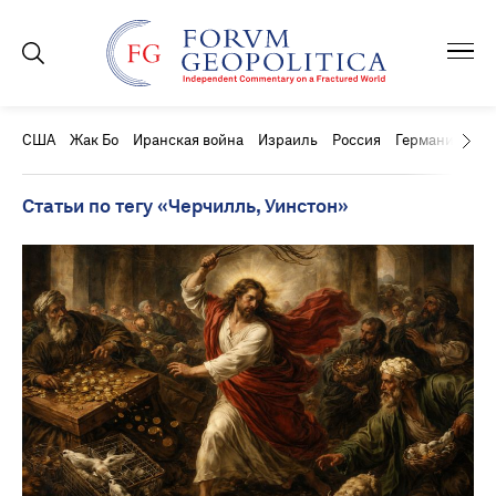
США
Жак Бо
Иранская война
Израиль
Россия
Германия
Ки
Статьи по тегу «Черчилль, Уинстон»