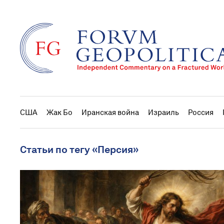
США
Жак Бо
Иранская война
Израиль
Россия
Статьи по тегу «Персия»