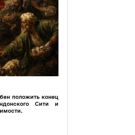
бен положить конец
ндонского Сити и
симости.