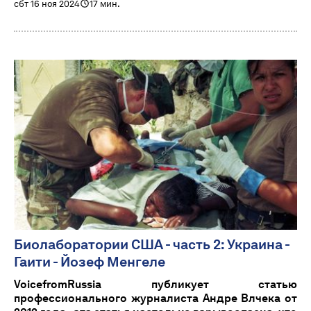
сбт 16 ноя 2024
17 мин.
Биолаборатории США - часть 2: Украина -
Гаити - Йозеф Менгеле
VoicefromRussia публикует статью
профессионального журналиста Андре Влчека от