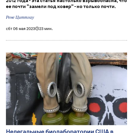
2012 года - эта статья настолько взрывоопасна, что
ее почти "замели под ковер" - но только почти.
Рене Циттлау
сбт 06 мая 2023
23 мин.
Нелегальные биолаборатории США в