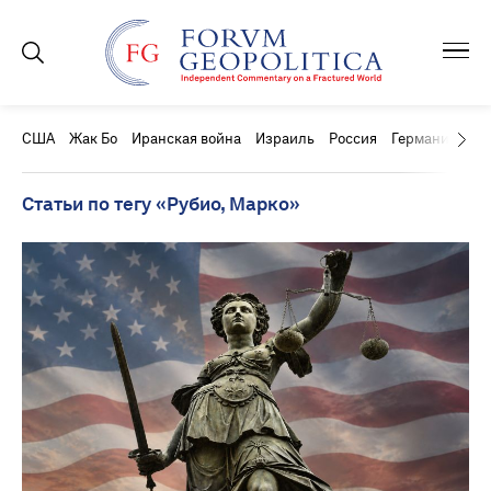
США
Жак Бо
Иранская война
Израиль
Россия
Германия
Ки
Статьи по тегу «Рубио, Марко»