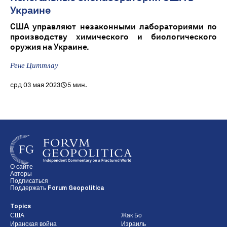
Украине
США управляют незаконными лабораториями по
производству химического и биологического
оружия на Украине.
Рене Циттлау
срд 03 мая 2023
5 мин.
О сайте
Авторы
Подписаться
Поддержать Forum Geopolitica
Topics
США
Жак Бо
Иранская война
Израиль