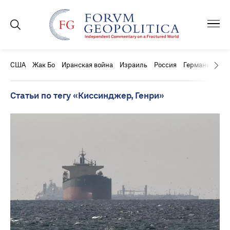
США
Жак Бо
Иранская война
Израиль
Россия
Германия
Ки
Статьи по тегу «Киссинджер, Генри»