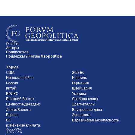
О сайте
Авторы
Подписаться
Поддержать Forum Geopolitica
Topics
США
Жак Бо
Иранская война
Израиль
Россия
Германия
Китай
Швейцария
БРИКС
Украина
Ближний Восток
Свобода слова
Ценности/Декаданс
Драгметаллы
Долги/Валюты
Внутренние дела
Европа
Экономика
ЕС
Евразийская безопасность
изменение климата