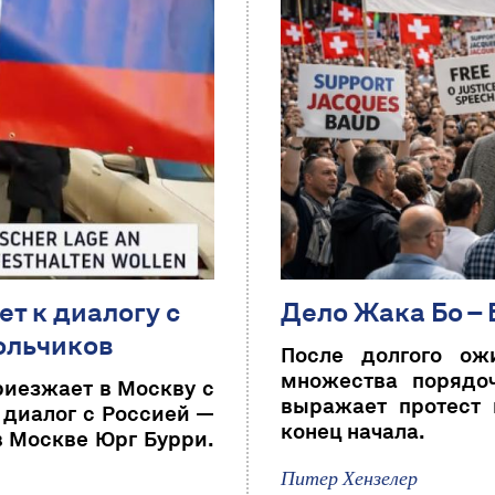
т к диалогу с
Дело Жака Бо – 
ольчиков
После долгого ож
множества порядо
риезжает в Москву с
выражает протест 
 диалог с Россией —
конец начала.
в Москве Юрг Бурри.
Питер Хензелер