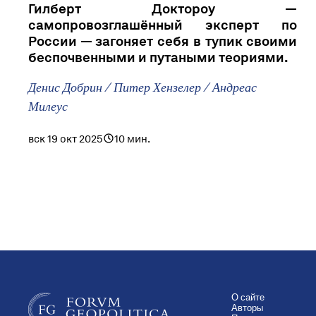
Гилберт Доктороу —
самопровозглашённый эксперт по
России — загоняет себя в тупик своими
беспочвенными и путаными теориями.
Денис Добрин / Питер Хензелер / Андреас
Милеус
вск 19 окт 2025
10 мин.
О сайте
Авторы